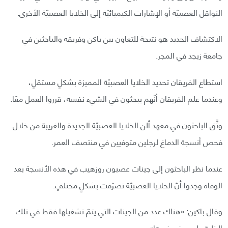
النواقل العصبيّة أو الإشارات الكيميائيّة إلى الخلايا العصبيّة الأخرى.
الاكتشاف الجديد هو نتيجة للتعاون بين باكن وفريقه والباحثين في
جامعة زيجد في المجر.
استطاع الفريقان تحديد الخلايا العصبيّة المميزة بشكلٍ مستقلٍ،
وعندما علم الفريقان أنّهم يبحثون في الشيء نفسه، قرروا العمل معًا.
وثَّق الباحثون في معهد ألن الخلايا العصبيّة الجديدة والغريبة من خلال
فحص أنسجة الدماغ لرجلين متوفيين في منتصف العمر.
عندما نظر الباحثون إلى جينات عصبون روزهيب في هذه الأنسجة بعد
الوفاة وجدوا أنّ الخلايا العصبيّة تصرّفت بشكلٍ مختلفٍ.
وقال باكين: «هناك عدد من الجينات التي يتمّ تشغيلها فقط في تلك
الخلية وليس في غيرها».