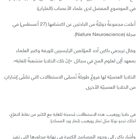
في الموضوع المفضل لدى علماء الأعصاب (الفئران).
أعلنت مجموعةٌ دوليّةٌ من الباحثين عن اكتشافها (27 أغسطس) في
مجلة (Nature Neuroscience).
وقال تريجفي باكين أحد المؤلفين الرئيسيين للورقة وكبير العلماء
بمعهد ألِن لعلوم المخ في سياتل: «إنّ تلك الخلايا متشعبةٌ للغاية».
الخلايا العصبيّة لها فروعٌ طويلةٌ تُسمّى الاستطالات التي تتلقّى إشاراتٍ
من الخلايا العصبيّة الأخرى.
في خلايا روزهيب، هذه الاستطالات مُدمجَة للغاية مع الكثير من نقاط التفرّع،
لذلك تبدو نوعًا مثل ثمار روزهيب (ثمار ورد المسك).
وأشار باكن إلى وجود المصابيح الكبيرة في نهاية محاورها التي تفرز