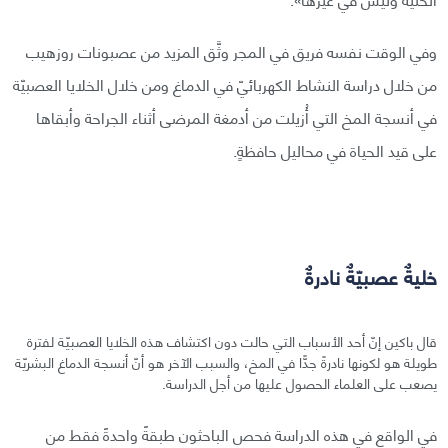
وفي الوقت نفسه فريق في المجر وثَّق المزيد من عصبونات روزهيب
من خلال دراسة النشاط الكهربائيّ في الدماغ ومن خلال الخلايا العصبيّة
في أنسجة المخ التي أُزيلت من أدمغة المرضى أثناء الجراحة وأبقاها
على قيد الحياة في محاليل حافظةٍ.
خليةٌ عصبيّةٌ نادرةٌ
قال باكين إنّ أحد الأسباب التي حالت دون اكتشاف هذه الخلايا العصبيّة لفترة
طويلة هو لكونها نادرةً جدًّا في المخ، والسبب الآخر هو أنّ أنسجة الدماغ البشريّة
يصعب على العلماء الحصول عليها من أجل الدراسة.
في الواقع في هذه الدراسة فحص الباحثون طبقةً واحدةً فقط من