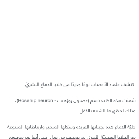
اكتشف علماء الأعصاب نوعًا جديدًا من خلايا الدماغ البشريّ.
سُميّت هذه الخلية باسم (عصبون روزهيب - Rosehip neuron)،
وذلك لمظهرها الشبيه بالدَغل.
خليّة الدماغ هذه بجيناتها الفريدة وشكلها المتميز وارتباطاتها المتنوعة
مع الخلايا العصبيّة الأخرى لم توصف من قبل، حتى أنّها غير موجودةٍ