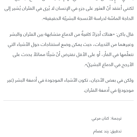
لكنني أعتقد أنّ العثور على جزءٍ في الإنسان لا يُرى في الفئران يُشير إلى
الحاجة الماسّة لدراسة الأنسجة البشريّة الحقيقية».
قال باكن: «هناك أجزاءٌ كافيةٌ من الدماغ متشابهة بين الفئران والبشر
وغيرهما من الثدييات، حيث يمكن وضع استنتاجات حول الأشياء التي
نتعلّمها في الفأر، أو على الأقل نفترض أنّ شيئًا مماثلًا يحدث على
الأرجح في الدماغ البشريّ».
ولكن في بعض الأحيان، تكون الأشياء الموجودة في أدمغة البشر (غير
موجودةٍ) في أدمغة الفئران.
ترجمة: كنان مرعي
تدقيق: رند عصام