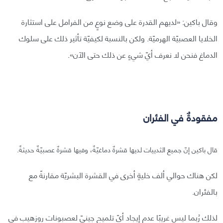
وقال باكين: «لديهم القدرة على وضع نوعٍ من الفرامل على استثارة
الخلايا العصبيّة الهرميّة. ولكن بالنسبة لكيفيّة تأثير ذلك على سلوك
الدماغ فنحن لا نعرف أيّ شيءٍ عن ذلك حتى الآن».
مفقودةٌ في الفئران
قال باكين إنّ جميع الثدييات لديها قشرةٌ دماغيّةٌ، وفيها قشرةٌ عصبيّةٌ حديثةٌ.
لكن هناك حوالي ألف خليةٍ أخرى في القشرة البشريّة مقارنةً مع
بالفئران.
لذلك رُبما ليس غريبًا عدم إيجاد أيّ تلميحٍ جينيّ لعصبونات روزهيب في