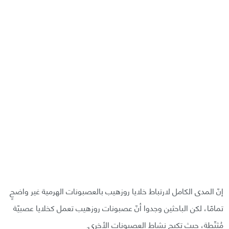
إنّ المدى الكامل لارتباط خلايا روزهيب بالعصبونات الهرمية غير واضحٍ
تمامًا، لكن الباحثين وجدوا أنّ عصبونات روزهيب تعمل كخلايا عصبيّة
مُثبِّطة، حيث تكبح نشاط العصبونات الأخرى.