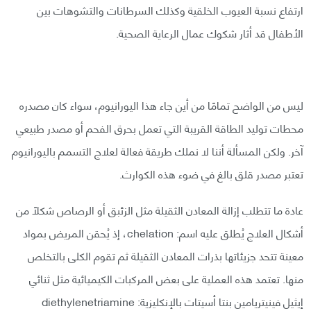
ارتفاع نسبة العيوب الخلقية وكذلك السرطانات والتشوهات بين
الأطفال قد أثار شكوك عمال الرعاية الصحية.
ليس من الواضح تمامًا من أين جاء هذا اليورانيوم، سواء كان مصدره
محطات توليد الطاقة القريبة التي تعمل بحرق الفحم أو مصدر طبيعي
آخر. ولكن المسألة أننا لا نملك طريقة فعالة لعلاج التسمم باليورانيوم
تعتبر مصدر قلق بالغ في ضوء هذه الكوارث.
عادة ما تتطلب إزالة المعادن الثقيلة مثل الزئبق أو الرصاص شكلًا من
أشكال العلاج يُطلق عليه اسم: chelation، إذ يُحقن المريض بمواد
معينة تتحد جزيئاتها بذرات المعادن الثقيلة ثم تقوم الكلى بالتخلص
منها. تعتمد هذه العملية على بعض المركبات الكيميائية مثل ثنائي
إيثيل فينيتريامين بنتا أسيتات بالإنكليزية: diethylenetriamine