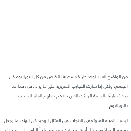
من الواضح أنه لا توجد طريقة سحرية للتخلص من كل اليورانيوم في
الجسم، ولكن إذا سارت التجارب السريرية على ما يرام، فإن هذا قد
يحدث فارقًا بالنسبة لأولئك الذين قادهم حظهم العاثر للتسمم
باليورانيوم.
ليست المياه الملوثة في البنجاب هي المثال الوحيد في الهند، ما يجعل
تسمم اليورانيُوم يمثل أزمة صحية كبيرة حينما يلجأ الناس إلى استخدام