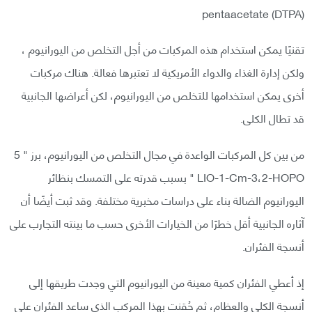
pentaacetate (DTPA)
تقنيًا يمكن استخدام هذه المركبات من أجل التخلص من اليورانيوم ،
ولكن إدارة الغذاء والدواء الأمريكية لا تعتبرها فعالة. هناك مركبات
أخرى يمكن استخدامها للتخلص من اليورانيوم، لكن أعراضها الجانبية
قد تطال الكلى.
من بين كل المركبات الواعدة في مجال التخلص من اليورانيوم، برز " 5
LIO-1-Cm-3،2-HOPO " بسبب قدرته على التمسك بنظائر
اليورانيوم الضالة بناء على دراسات مخبرية مختلفة. وقد ثبت أيضًا أن
آثاره الجانبية أقل خطرًا من الخيارات الأخرى حسب ما بينته التجارب على
أنسجة الفئران.
إذ أعطي الفئران كمية معينة من اليورانيوم التي وجدت طريقها إلى
أنسجة الكلى والعظام، ثم حُقنت بهذا المركب الذي ساعد الفئران على