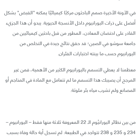
في الآونة الأخيرة صمم الباحثون مركبًا كيميائيًا يمكنه "القبض" بشكل
أفضل على ذرات اليورانيوم داخل الأنسجة الحيوية. يبدو أن هذا الجزيء
القادر على احتضان المعادن، المطور من قبل باحثين كيميائيين من
جامعة سوشو في الصين؛ قد حقق نتائج جيدة في التخلص من
اليورانيوم حسب ما بينته اختبارات الفئران.
معظمنا لا يعطي التسمم باليورانيوم الكثير من الأهمية، فمن غير
المرجح أن يصيبك هذا التسمم ما لم تتعامل مع المادة في المناجم أو
المصانع ولم تشرب مياه بئر ملوثة.
من بين نظائر اليورانيُوم الـ 22 المعروفة ثلاثة منها فقط – اليورانيوم –
234 و 235 و 238 تتواجد في الطبيعة. لم تسجل أية حالة وفاة بسبب