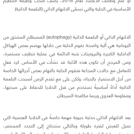
الأساسية في الخلية والتي تسمّى الالتهام الذاتي (البلعمة الذاتية).
الالتهام الذاتي أو البلعمة الذاتية (autophagy) المصطلح المشتق من
اليونانية هي آلية واضحة تقوم الخلية من خلالها بهضم بعض الهياكل
الداخلية الكبيرة والبروتينات شبه الدائمة في عملية تنظيف مستمرة،
ومن المرجح أن تكون هذه الآلية قد نشأت في الأساس كرد فعلٍ
للتعامل مع حالات المجاعة فتقوم الخلية بالتهام بعض أجزائها الخاصة
من أجل الاستمرار بالحياة، ولكن على مع تقدم الزمن أصبحت البلعمة
الذاتية أداةً أساسيةً تستخدم من قبل الخلايا للحفاظ على صحتها،
ومقاومة العدوى وربما مكافحة السرطان.
يعد الالتهام الذاتي حدثية حيوية مهمة خاصةً في الخلايا العصبية التي
تميل للعيش لفترة طويلة وبالتالي ستحتاج إلى التجدد المستمر،
وتحدث عملية البلعمة الذاتية في "السيتوبلازم" وهو السائل الهلامي