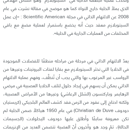
الذي يملأ الخلية خارج النواة كما هو موضح في مقالة نشرت في عام
2008 عن الالتهام الذاتي في مجلة Scientific American : «إن عمل
السيتوبلازم معقد حيث أنه يخضع باستمرار لعملية مضغ مع باقي
المخلفات من العمليات الجارية في الخلية».
يعدّ الالتهام الذاتي في مرحلة من مراحله منظفًا للفضلات الموجودة
في الخلايا التي تخثر السيتوبلازم مع بقايا لفتات البروتينات وغيرها من
الرواسب غير المرغوب بها والتي يجب أن تُنظَّف، وفهم عملية الالتهام
الذاتي يمكن أن يسهم في إيجاد حلول لتلف الخلايا العصبية في مرضي
الزهايمر وباركنسون (الشلل الرعاشي) وغيرها من الأمراض العصبية،
ولكنه احتاج إلى عقود من الزمن فقد كشف العالم البلجيكي (كريستيان
دودوف Christian de Duve) في عام 1950 هياكلًا ضمن الخلية لم
تكن معروفة سابقًا وأطلق عليها دودوف اليحلولات (الجسيمات
الحالة)، ثمّ وجد هو وآخرون أنّ العضية تتضمن العديد من الإنزيمات