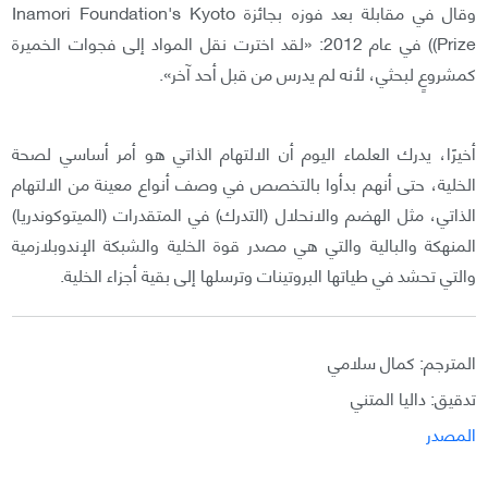
وقال في مقابلة بعد فوزه بجائزة Inamori Foundation's Kyoto
Prize)) في عام 2012: «لقد اخترت نقل المواد إلى فجوات الخميرة
كمشروعٍ لبحثي، لأنه لم يدرس من قبل أحد آخر».
أخيرًا، يدرك العلماء اليوم أن الالتهام الذاتي هو أمر أساسي لصحة
الخلية، حتى أنهم بدأوا بالتخصص في وصف أنواع معينة من الالتهام
الذاتي، مثل الهضم والانحلال (التدرك) في المتقدرات (الميتوكوندريا)
المنهكة والبالية والتي هي مصدر قوة الخلية والشبكة الإندوبلازمية
والتي تحشد في طياتها البروتينات وترسلها إلى بقية أجزاء الخلية.
المترجم: كمال سلامي
تدقيق: داليا المتني
المصدر