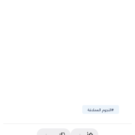
#
النجوم العملاقة
أعجبني
لم يعجبني