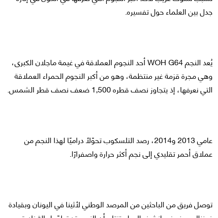
جدل بين العلماء حول تفسيره.
يُعد النجم WOH G64 أحد النجوم العملاقة في غيمة ماجلان الكبرى،
وهي مجرة قزمة غير منتظمة، وهو من أكبر النجوم الحمراء العملاقة
التي نعرفها، إذ يتجاوز نصف قطره 1,500 ضعف نصف قطر الشمس.
عامي 2013 و2014، رصد التلسكوب تحوّلًا دراميًا لهذا النجم من
عملاق أحمر تقليدي إلى نجم أكثر حرارة واصفرارًا.
توصل فريق من الباحثين من المرصد الوطني لأثينا في اليونان وبقيادة
غونزالو مونيوز سانشيز، إلى استنتاج أن النجم قد تطوّر لحالة نادرة