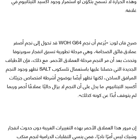
وهذه الحرارة لا تسمح بتكوّن أو استمرار وجود أكسيد التيتانيوم في
غلافه.
صرح فان لون: «يُزعم أن نجم WOH G64 قد تحول إلى نجم أصفر
عملاق فائق الضخامة، وهي مرحلة تطورية تسبق انفجار سوبرنوفا
وتحدث بعد أن مر النجم مرحلة العملاق الأحمر. مع ذلك، فإن الأطياف
الجديدة التي حصلنا عليها باستعمال تلسكوب SALT تظهر وجود النجم
المرافق الساخن، لكنها تظهر أيضًا بوضوح أشرطة امتصاص جزيئات
أكسيد التيتانيوم. ما يدل على أن النجم لا يزال حاليًا عملاقًا أحمر وربما
لم يتوقف أبدًا عن كونه كذلك».
إن مرور هذا العملاق الأحمر بهذه التغييرات الغريبة دون حدوث انفجار
وشيك ليس أمرًا نادرًا، فمن ينسى التقلبات الدرامية لنجم منكب