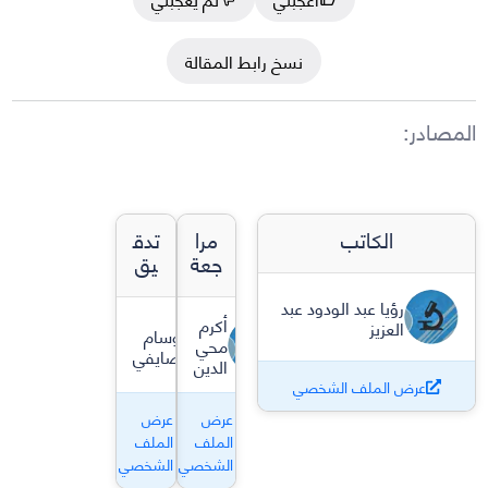
نسخ رابط المقالة
المصادر
:
الكاتب
مرا
تدق
جعة
يق
رؤيا عبد الودود عبد
أكرم
العزيز
وسام
محي
صايفي
الدين
عرض الملف الشخصي
عرض
عرض
الملف
الملف
الشخصي
الشخصي