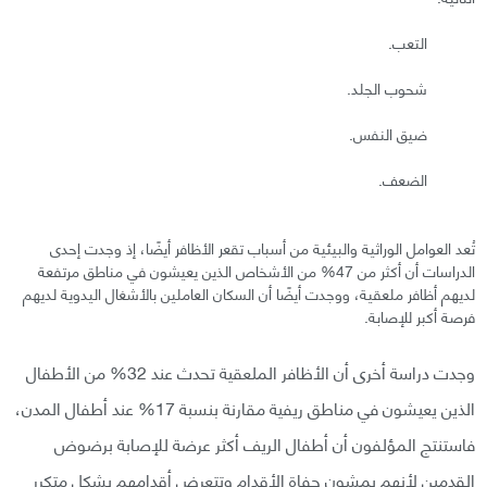
التعب.
شحوب الجلد.
ضيق النفس.
الضعف.
تُعد العوامل الوراثية والبيئية من أسباب تقعر الأظافر أيضًا، إذ وجدت إحدى
الدراسات أن أكثر من 47% من الأشخاص الذين يعيشون في مناطق مرتفعة
لديهم أظافر ملعقية، ووجدت أيضًا أن السكان العاملين بالأشغال اليدوية لديهم
فرصة أكبر للإصابة.
وجدت دراسة أخرى أن الأظافر الملعقية تحدث عند 32% من الأطفال
الذين يعيشون في مناطق ريفية مقارنة بنسبة 17% عند أطفال المدن،
فاستنتج المؤلفون أن أطفال الريف أكثر عرضة للإصابة برضوض
القدمين لأنهم يمشون حفاة الأقدام وتتعرض أقدامهم بشكل متكرر