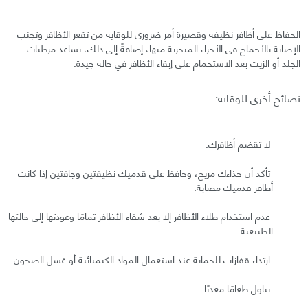
الحفاظ على أظافر نظيفة وقصيرة أمر ضروري للوقاية من تقعر الأظافر وتجنب
الإصابة بالأخماج في الأجزاء المتخربة منها، إضافةً إلى ذلك، تساعد مرطبات
الجلد أو الزيت بعد الاستحمام على إبقاء الأظافر في حالة جيدة.
نصائح أخرى للوقاية:
لا تقضم أظافرك.
تأكد أن حذاءك مريح، وحافظ على قدميك نظيفتين وجافتين إذا كانت
أظافر قدميك مصابة.
عدم استخدام طلاء الأظافر إلا بعد شفاء الأظافر تمامًا وعودتها إلى حالتها
الطبيعية.
ارتداء قفازات للحماية عند استعمال المواد الكيميائية أو غسل الصحون.
تناول طعامًا مغذيًا.