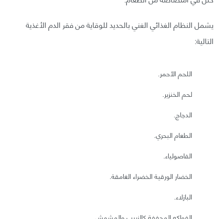
يشمل النظام الغذائي الغني بالحديد للوقاية من فقر الدم الأغذية
التالية:
اللحم الأحمر.
لحم الخنزير.
الدجاج.
الطعام البحري.
الفاصولياء.
الخضار الورقية الخضراء الغامقة.
البازلاء.
الفواكه المجففة كالزبيب والمشمش.