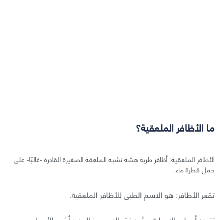
ما الأظافر الملعقية؟
الأظافر الملعقية: أظافر طرية هشة تشبه الملعقة الصغيرة القادرة -غالبًا- على
حمل قطرة ماء.
تقعر الأظافر: هو الاسم الطبي للأظافر الملعقية.
تتعدد أسباب الإصابة، ويُعد فقر الدم بعوز الحديد أشيع الأسباب.