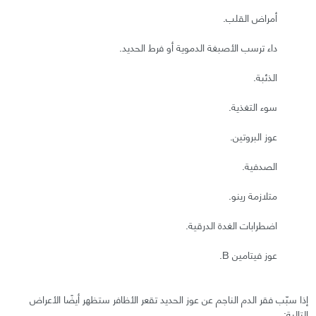
أمراض القلب.
داء ترسب الأصبغة الدموية أو فرط الحديد.
الذئبة.
سوء التغذية.
عوز البروتين.
الصدفية.
متلازمة رينو.
اضطرابات الغدة الدرقية.
عوز فيتامين B.
إذا سبّب فقر الدم الناجم عن عوز الحديد تقعر الأظافر ستظهر أيضًا الأعراض
التالية: