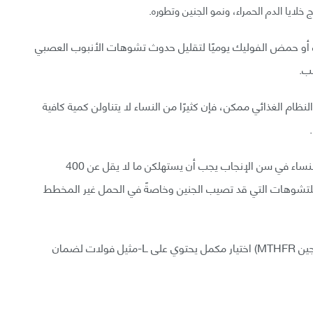
خلايا الدم الحمراء، ونمو الجنين وتطوره.
6 ميكروغرام من الفولات أو حمض الفوليك يوميًا لتقليل حدوث تشوهات الأنبوب العصبي
ب.
ام الغذائي ممكن، فإن كثيرًا من النساء لا يتناولن كمية كافية
توصي مراكز مكافحة الأمراض والوقاية منها بأن جميع النساء في سن الإنجاب يجب أن يستهلكن ما لا يقل عن 400
 للتشوهات التي قد تصيب الجنين وخاصةً في الحمل غير المخطط
يجب على النساء الحوامل (وخاصةً اللواتي تحملن طفرة جين MTHFR) اختيار مكمل يحتوي على L-مثيل فولات لضمان