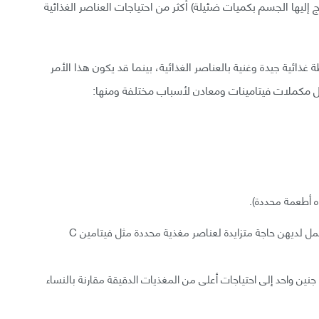
اج إليها الجسم بكميات ضئيلة) أكثر من احتياجات العناصر الغذائية
غذائية جيدة وغنية بالعناصر الغذائية، بينما قد يكون هذا الأمر
اول مكملات فيتامينات ومعادن لأسباب مختلفة ومنها:
اه أطعمة محددة).
التدخين: فاللواتي يستمررن في التدخين في أثناء الحمل لديهن حاجة متزايدة لعناصر مغذية محددة مثل فيتامين C
 جنين واحد إلى احتياجات أعلى من المغذيات الدقيقة مقارنة بالنساء