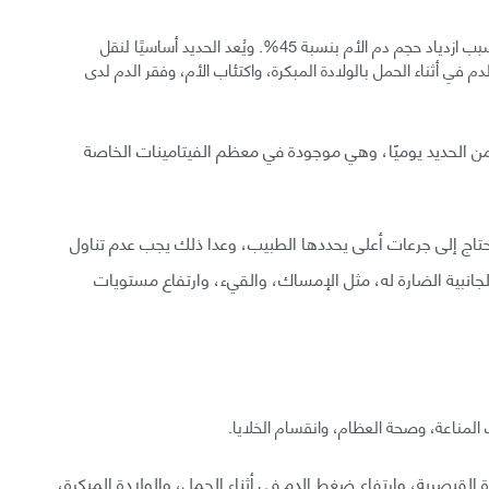
تزداد حاجة الجسم إلى الحديد في أثناء الحمل كثيرًا، وذلك بسبب ازدياد حجم دم الأم بنسبة 45%. ويُعد الحديد أساسيًا لنقل
 في أثناء الحمل بالولادة المبكرة، واكتئاب الأم، وفقر الدم لدى
ياجات الموصى بها بتناول 27 ميليغرام من الحديد يوميًا، وهي موجودة في معظم الفيتامينات الخاصة
تحتاج إلى جرعات أعلى يحددها الطبيب، وعدا ذلك يجب عدم تناول
الجانبية الضارة له، مثل الإمساك، والقيء، وارتفاع مستويات
 المناعة، وصحة العظام، وانقسام الخلايا.
دة خطر الولادة القيصرية، وارتفاع ضغط الدم في أثناء الحمل، والولادة المبكرة،