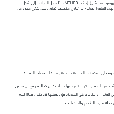
الطفرات الوراثية: مثل طفرة MTHFR (مرض بيلة الهوموسيستيئين)، إذ يُعد MTHFR جينًا يحول الفولات إلى شكل
بهذه الطفرة الجينية إلى تناول مكملات تحتوي على شكل محدد من
 وتحظى المكملات العشبية بشعبية إضافةً للمغذيات الدقيقة.
ء فترة الحمل، لكن الكثير منها قد لا يكون كذلك، ومع إن بعض
لغثيان والانزعاج في المعدة، فإن بعضها قد يكون ضارًا للأم
ي خطة تناول الطعام والمكملات.