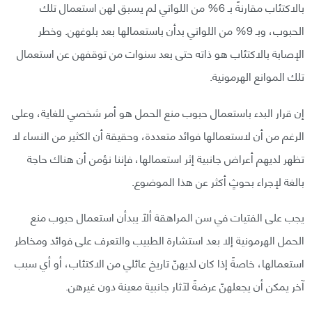
بالاكتئاب مقارنةً بـ 6% من اللواتي لم يسبق لهن استعمال تلك
الحبوب، وبـ 9% من اللواتي بدأن باستعمالها بعد بلوغهن. وخطر
الإصابة بالاكتئاب هو ذاته حتى بعد سنوات من توقفهن عن استعمال
تلك الموانع الهرمونية.
إن قرار البدء باستعمال حبوب منع الحمل هو أمر شخصي للغاية، وعلى
الرغم من أن لاستعمالها فوائد متعددة، وحقيقة أن الكثير من النساء لا
تظهر لديهم أعراض جانبية إثر استعمالها، فإننا نؤمن أن هناك حاجة
بالغة لإجراء بحوثٍ أكثر عن هذا الموضوع.
يجب على الفتيات في سن المراهقة ألّا يبدأن استعمال حبوب منع
الحمل الهرمونية إلا بعد استشارة الطبيب والتعرف على فوائد ومخاطر
استعمالها، خاصةً إذا كان لديهنّ تاريخ عائلي من الاكتئاب، أو أي سبب
آخر يمكن أن يجعلهنّ عرضةً لآثار جانبية معينة دون غيرهن.