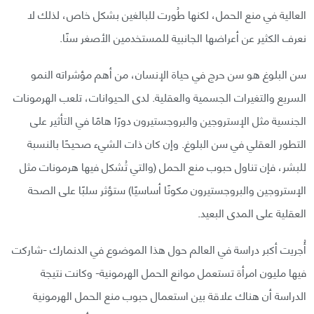
العالية في منع الحمل، لكنها طُورت للبالغين بشكل خاص، لذلك لا
نعرف الكثير عن أعراضها الجانبية للمستخدمين الأصغر سنًا.
سن البلوغ هو سن حرج في حياة الإنسان، من أهم مؤشراته النمو
السريع والتغيرات الجسمية والعقلية. لدى الحيوانات، تلعب الهرمونات
الجنسية مثل الإستروجين والبروجستيرون دورًا هامًا في التأثير على
التطور العقلي في سن البلوغ. وإن كان ذات الشيء صحيحًا بالنسبة
للبشر، فإن تناول حبوب منع الحمل (والتي تُشكل فيها هرمونات مثل
الإستروجين والبروجستيرون مكونًا أساسيًا) ستؤثر سلبًا على الصحة
العقلية على المدى البعيد.
أُجريت أكبر دراسة في العالم حول هذا الموضوع في الدنمارك -شاركت
فيها مليون امرأة تستعمل موانع الحمل الهرمونية- وكانت نتيجة
الدراسة أن هناك علاقة بين استعمال حبوب منع الحمل الهرمونية