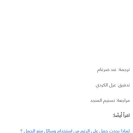
ترجمة: غند ضرغام
تدقيق: غزل الكردي
مراجعة: تسنيم المنجد
اقرأ أيضًا:
لماذا يحدث حمل على الرغم من استخدام وسائل منع الحمل ؟