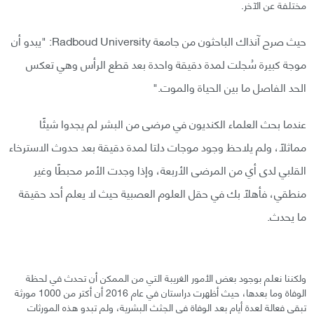
مختلفة عن الآخر.
حيث صرح آنذاك الباحثون من جامعة Radboud University: "يبدو أن
موجة كبيرة سُجلت لمدة دقيقة واحدة بعد قطع الرأس وهي تعكس
الحد الفاصل ما بين الحياة والموت."
عندما بحث العلماء الكنديون في مرضى من البشر لم يجدوا شيئًا
مماثلًا، ولم يلاحظ وجود موجات دلتا لمدة دقيقة بعد حدوث الاسترخاء
القلبي لدى أي من المرضى الأربعة، وإذا وجدت الأمر محبطًا وغير
منطقي، فأهلًا بك في حقل العلوم العصبية حيث لا يعلم أحد حقيقة
ما يحدث.
ولكننا نعلم بوجود بعض الأمور الغريبة التي من الممكن أن تحدث في لحظة
الوفاة وما بعدها، حيث أظهرت دراستان في عام 2016 أن أكتر من 1000 مورثة
تبقى فعالة لعدة أيام بعد الوفاة في الجثث البشرية، ولم تبدو هذه المورثات