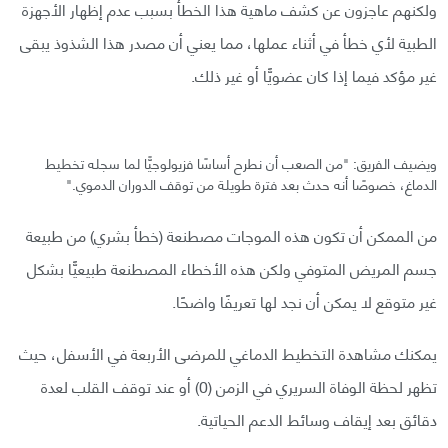
ولكنهم عاجزون عن كشف ماهية هذا الخطأ بسبب عدم إظهار الأجهزة
الطبية لأي خطأ في أثناء عملها، مما يعني أن مصدر هذا الشذوذ يبقى
غير مؤكد فيما إذا كان عضويًّا أو غير ذلك.
ويضيف الفريق: "من الصعب أن نطرح أساسًا فزيولوجيًّا لما سجله تخطيط
الدماغ، خصوصًا أنه حدث بعد فترة طويلة من توقف الدوران الدموي."
من الممكن أن تكون هذه الموجات مصطنعة (خطأ بشري) من طبيعة
جسم المريض المتوفي ولكن هذه الأخطاء المصطنعة طبيعيًّا بشكل
غير متوقع لا يمكن أن نجد لها تعريفًا واضحًا.
يمكنك مشاهدة التخطيط الدماغي للمرضى الأربعة في الأسفل، حيث
تظهر لحظة الوفاة السريري في الزمن (0) أو عند توقف القلب لعدة
دقائق بعد إيقاف وسائط الدعم الحياتية.