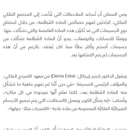
ومن الممكن أن تُساعد الملاحظات التي قُدِّمت إلى المجتمع الفلكي
الملكي، الباحثين لفهم خصائص المادة المُظلمة، من خلال استنتاج
نوع الجسيمات التي قد تُكوِّن هذه المادة الغامضة والتي تشكَّلت عنها.
ووفقًا للحسابات والتوقعات، يبدو أنَّ المادة المُظلمة تشكَّلت من
جسيمات أضخم وأكثر بطئًا مما كان يُعتقد، بالرغم من أنَّ هذه
الجسيمات لم يتم اكتشافها بعد.
ويقول الدكتور (دينيز إيريكال- Denis Erkal) من معهد كامبردج الفلكي،
والمؤلف الرئيسي للصحيفة: «في حين أنَّنا لم نفهم ماهية ما تتشكَّل
منه المادة المُظلمة بعد، لكننا نعلم أنَّها موجودة في كل مكان»،
وأضاف: «إنه يتخلَّل الكون ويعمل كالسقالات التي يتم تجميع الأجسام
الفيزيائيَّة الفلكيَّة المصنوعة من مادة عادية –كالمجرات مثلًا- حولها».
وتفترض النظريَّة الحاليَّة حول كيفية تشكُّل الكون أنَّ العديد من لبنات