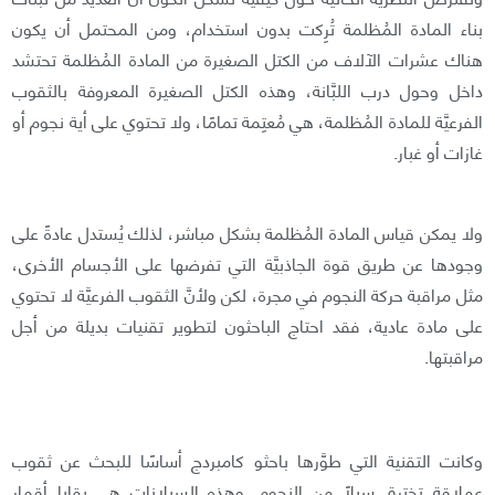
بناء المادة المُظلمة تُرِكت بدون استخدام، ومن المحتمل أن يكون
هناك عشرات الآلاف من الكتل الصغيرة من المادة المُظلمة تحتشد
داخل وحول درب اللبَّانة، وهذه الكتل الصغيرة المعروفة بالثقوب
الفرعيَّة للمادة المُظلمة، هي مُعتِمة تمامًا، ولا تحتوي على أية نجوم أو
غازات أو غبار.
ولا يمكن قياس المادة المُظلمة بشكل مباشر، لذلك يُستدل عادةً على
وجودها عن طريق قوة الجاذبيَّة التي تفرضها على الأجسام الأخرى،
مثل مراقبة حركة النجوم في مجرة، لكن ولأنَّ الثقوب الفرعيَّة لا تحتوي
على مادة عادية، فقد احتاج الباحثون لتطوير تقنيات بديلة من أجل
مراقبتها.
وكانت التقنية التي طوَّرها باحثو كامبردج أساسًا للبحث عن ثقوب
عملاقة تخترق سيلًا من النجوم. وهذه السيلانات هي بقايا أقمار