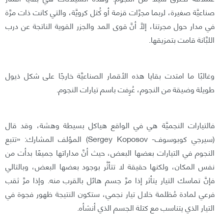
صناعيَّة صغيرة، لربما مجرَّات قزمة أو كُتل كرويَّة، والتي كانت ذات مرَّة
في مدار حول مجرتنا، إلَّا أنَّ قوى المد والجزر القوية الناتجة عن درب
اللبَّانة قامت بتمزيقها.
وغالبًا ما امتدت بقايا هذه الأقمار الصناعيَّة خارجًا على شكل ذيول
طويلة وضيقة من النجوم، عُرِفت باسم تيارات النجوم.
فالتيارات النجميَّة هي في الواقع هياكل بسيطة وهشة، وقد قال
(سيرجي كوبوسوف- Sergey Koposov) المؤلف المشارك: «تتبع
النجوم في التيارات بعضها البعض، حيث أنَّ مداراتها جميعًا بدأت من
نفس المكان، ولكنها حقيقة لا تتأثَّر بوجود بعضها البعض، وبالتالي
فإنَّ تماسك التيار يتأثر إذا مرَّ جسم هائل بالقرب منه. وإذا مرَّ ثقب
فرعي لمادة مُظلمة خلال تيار نجمي، ستكون النتيجة ظهور فجوة في
التيار الذي يتناسب مع كتلة الجسم الذي أنشأه.