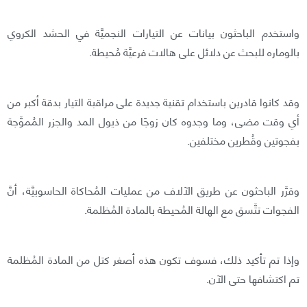
واستخدم الباحثون بيانات عن التيارات النجميَّة في الحشد الكروي
بالوماره للبحث عن دلائل على هالات فرعيَّة مُحيطة.
وقد كانوا قادرين باستخدام تقنية جديدة على مراقبة التيار بدقة أكبر من
أي وقت مضى، وما وجدوه كان زوجًا من ذيول المد والجزر المُموَّجة
بفجوتين وقُطرين مختلفين.
وقرَّر الباحثون عن طريق الآلاف من عمليات المُحاكاة الحاسوبيَّة، أنَّ
الفجوات تتَّسق مع الهالة المُحيطة بالمادة المُظلمة.
وإذا تم تأكيد ذلك، فسوف تكون هذه أصغر كتل من المادة المُظلمة
تم اكتشافها حتى الآن.