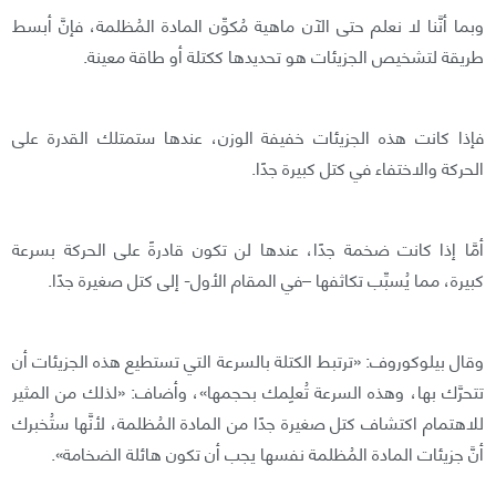
وبما أنَّنا لا نعلم حتى الآن ماهية مُكوِّن المادة المُظلمة، فإنَّ أبسط
طريقة لتشخيص الجزيئات هو تحديدها ككتلة أو طاقة معينة.
فإذا كانت هذه الجزيئات خفيفة الوزن، عندها ستمتلك القدرة على
الحركة والاختفاء في كتل كبيرة جدًا.
أمَّا إذا كانت ضخمة جدًا، عندها لن تكون قادرةً على الحركة بسرعة
كبيرة، مما يُسبِّب تكاثفها –في المقام الأول- إلى كتل صغيرة جدًا.
وقال بيلوكوروف: «ترتبط الكتلة بالسرعة التي تستطيع هذه الجزيئات أن
تتحرَّك بها، وهذه السرعة تُعلِمك بحجمها»، وأضاف: «لذلك من المثير
للاهتمام اكتشاف كتل صغيرة جدًا من المادة المُظلمة، لأنَّها ستُخبرك
أنَّ جزيئات المادة المُظلمة نفسها يجب أن تكون هائلة الضخامة».