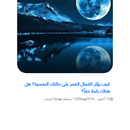
كيف يؤثر اكتمال القمر على حالتك النفسية؟ هل
هناك رابط حقاً؟
•
•
15 أكتوبر ، 2016
1269
مشاهدة
0
اعجاب