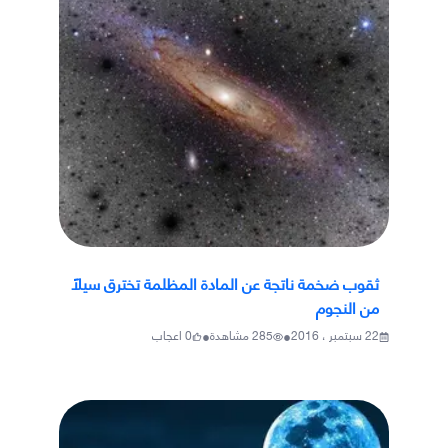
ثقوب ضخمة ناتجة عن المادة المظلمة تخترق سيلًا
من النجوم
•
•
22 سبتمبر ، 2016
285
مشاهدة
0
اعجاب