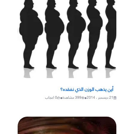
أين يذهب الوزن الذي نفقده؟
•
•
21 ديسمبر ، 2014
399
مشاهدة
0
اعجاب