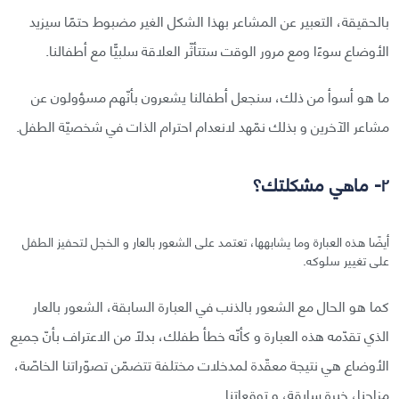
بالحقيقة، التعبير عن المشاعر بهذا الشكل الغير مضبوط حتمًا سيزيد
الأوضاع سوءًا ومع مرور الوقت ستتأثّر العلاقة سلبيًّا مع أطفالنا.
ما هو أسوأ من ذلك، سنجعل أطفالنا يشعرون بأنّهم مسؤولون عن
مشاعر الآخرين و بذلك نمّهد لانعدام احترام الذات في شخصيّة الطفل.
٢- ماهي مشكلتك؟
أيضًا هذه العبارة وما يشابهها، تعتمد على الشعور بالعار و الخجل لتحفيز الطفل
على تغيير سلوكه.
كما هو الحال مع الشعور بالذنب في العبارة السابقة، الشعور بالعار
الذي تقدّمه هذه العبارة و كأنّه خطأ طفلك، بدلًا من الاعتراف بأنّ جميع
الأوضاع هي نتيجة معقّدة لمدخلات مختلفة تتضمّن تصوّراتنا الخاصّة،
مزاجنا، خبرة سابقة، و توقعاتنا.