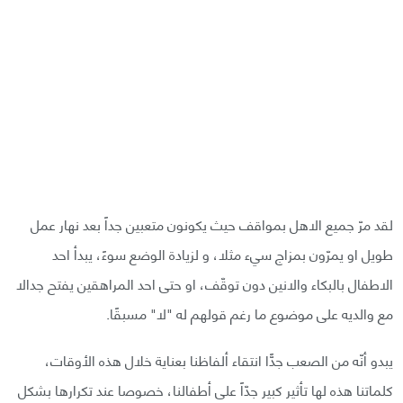
لقد مرّ جميع الاهل بمواقف حيث يكونون متعبين جداً بعد نهار عمل
طويل او يمرّون بمزاج سيء مثلا، و لزيادة الوضع سوءً، يبدأ احد
الاطفال بالبكاء والانين دون توقّف، او حتى احد المراهقين يفتح جدالا
مع والديه على موضوع ما رغم قولهم له "لا" مسبقًا.
يبدو أنّه من الصعب جدًّا انتقاء ألفاظنا بعناية خلال هذه الأوقات،
كلماتنا هذه لها تأثير كبير جدّاً على أطفالنا، خصوصا عند تكرارها بشكل