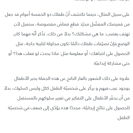
على سبيل المثال، حينما تكتشف أنّ طفلك ذو الخمسة أعوام قد جعل
من قميصك المفضّل مجرّد قطع قماش مقصوصة، ستميل لأن
تهتف بغضب: ما هي مشكلتك؟ بدلًا من ذلك، تذّكر أنّه مهما كان
الوضع فإنّ تصرّفات طفلك دائمًا تكون محاولة لتلبية حاجة، مثل
الحصول على انتباهك؛ أو معلومة مثل: ماذا يحدث لو فعلت هذا؟ أو
حتى مشاركة إبداعيّة.
علاوة على ذلك الشعور بالعار الناتج عن هذه الجملة يخبر الأطفال
بوجود عيب فيهم و يركّز على شخصيّة الطفل ككل وليس كسلوك، بدلاً
من أن يحفّز الأطفال على التفكير في تغيير سلوكهم بالمستقبل
للحصول على نتائج إيجابيّة، مجددًا هذه يؤدّي إلى ضعف في شخصيّة
الطفل.