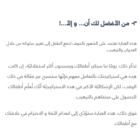
٣- من الأفضل لك أن... و إلّا...!
هذه العبارة تعتمد على الشعور بالخوف لدفع الطفل إلى تغيير سلوكه من خلال
العدوان والترهيب.
تذكّر ذلك: يومًا ما سيكبر أطفالك ويصبحون أكثر استقلاليّة، إن كانت
هذه هي استراتيجتك بالتعامل معهم فإنّها ستصبح غير فعّالة في ذلك
الوقت، لكن الإشكاليّة الأكبر في هذه الاستراتيجيّة أنّك تُعلّم أطفالك
الحصول على مبتغاهم بالترهيب.
فوق ذلك، هذه العبارة ستؤدّي إلى انعدام الثقة و الاحترام في علاقتك
مع أطفالك.