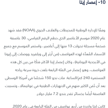
10- إعصار إيتا
وفقًا للإدارة الوطنية للمحيطات والغلاف الجوي (NOAA) فقد شهد
عام 2020 موسم الأعاصير الذي حطم الرقم القياسي، 30 عاصفة
ضخمةً مسجلة تحولت 13 منها إلى أعاصير، واستمر الموسم مع جميع
الأسماء المُعدَّة لهذه العواصف (من آرثر إلى ويلفريد ووصلت إلى إيوتا
في الأبجدية اليونانية)، وكان إعصار إيتا الأكثر فتكًا من بين كل هذه
العواصف، وهو إعصار من الفئة الرابعة بلغت ذروة سرعة رياحه
المستمرة 240 كم/الساعة. مات نحو 150 شخصًا في أمريكا الوسطى
بعد أن دُفن الكثير منهم في الانهيارات الطينية في غواتيمالا، وتسببت
العاصفة أيضًا بخسائر تقدر بنحو 7.2 مليار دولار.
كانت إيتا واحدة من أربع عواصف من الفئة الرابعة في عام 2020.