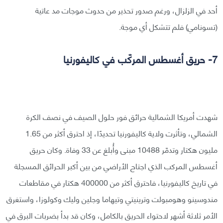
أحد في الزلزال، ورغم صدور تحذير من حدوث موجات مد عاتية
(تسونامي) فلم تتشكل أي موجة.
7- حريق أغسطس المركّب في كاليفورنيا
شهدت أمريكا الشمالية حرائق فور حلول الصيف في نصف الكرة
الشمالي، وتأثرت ولاية كاليفورنيا تحديدًا، إذ احترق أكثر من 1.65
مليون هكتار وتدمّر 10488 مبنى وأُبلغ عن 33 وفاة. وكان حريق
أغسطس المركب الذي اجتاح الأراضي من بين أكبر الحرائق المسجلة
في تاريخ كاليفورنيا، فاحترق أكثر من 400000 هكتار في مقاطعات
مندوسينو وهومبولت وترينيتي وتيهاما وجلين وليك وكولوزا، واستغرق
الأمر ثلاثة أشهر لاحتواء الحريق بالكامل، وكان قد بدأ بضربات البرق في