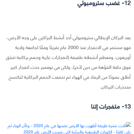
12- غضب سترومبولي
يعد البركان الإيطالي سترومبولي أحد أنشط البراكين على وجه الأرض،
فهو مستمر في الانفجار منذ 2000 عام تقريبًا وفقًا لجامعة ولاية
أوريغون، ومعظم أنشطته طفيفة (انفجارات غازية وحمم بركانية تنبثق
فوق حافة الفوّهة من حين لآخر)، ولكن في نوفمبر حدث انفجار كبير
أطلق عمودًا من الرماد في الهواء ثم تدفقت الحمم البركانية لتكتسح
منحدرات البركان.
13- متفجرات إتنا