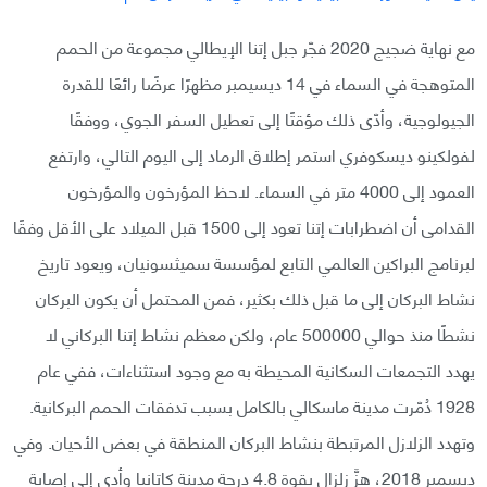
مع نهاية ضجيج 2020 فجّر جبل إتنا الإيطالي مجموعة من الحمم
المتوهجة في السماء في 14 ديسيمبر مظهرًا عرضًا رائعًا للقدرة
الجيولوجية، وأدّى ذلك مؤقتًا إلى تعطيل السفر الجوي، ووفقًا
لفولكينو ديسكوفري استمر إطلاق الرماد إلى اليوم التالي، وارتفع
العمود إلى 4000 متر في السماء. لاحظ المؤرخون والمؤرخون
القدامى أن اضطرابات إتنا تعود إلى 1500 قبل الميلاد على الأقل وفقًا
لبرنامج البراكين العالمي التابع لمؤسسة سميثسونيان، ويعود تاريخ
نشاط البركان إلى ما قبل ذلك بكثير، فمن المحتمل أن يكون البركان
نشطًا منذ حوالي 500000 عام، ولكن معظم نشاط إتنا البركاني لا
يهدد التجمعات السكانية المحيطة به مع وجود استثناءات، ففي عام
1928 دُمّرت مدينة ماسكالي بالكامل بسبب تدفقات الحمم البركانية.
وتهدد الزلازل المرتبطة بنشاط البركان المنطقة في بعض الأحيان. وفي
ديسمبر 2018، هزَّ زلزال بقوة 4.8 درجة مدينة كاتانيا وأدى إلى إصابة