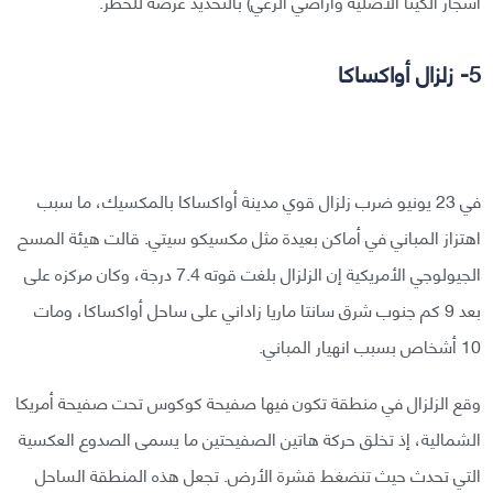
أشجار الكينا الأصلية وأراضي الرعي) بالتحديد عرضة للخطر.
5- زلزال أواكساكا
في 23 يونيو ضرب زلزال قوي مدينة أواكساكا بالمكسيك، ما سبب
اهتزاز المباني في أماكن بعيدة مثل مكسيكو سيتي. قالت هيئة المسح
الجيولوجي الأمريكية إن الزلزال بلغت قوته 7.4 درجة، وكان مركزه على
بعد 9 كم جنوب شرق سانتا ماريا زاداني على ساحل أواكساكا، ومات
10 أشخاص بسبب انهيار المباني.
وقع الزلزال في منطقة تكون فيها صفيحة كوكوس تحت صفيحة أمريكا
الشمالية، إذ تخلق حركة هاتين الصفيحتين ما يسمى الصدوع العكسية
التي تحدث حيث تنضغط قشرة الأرض. تجعل هذه المنطقة الساحل