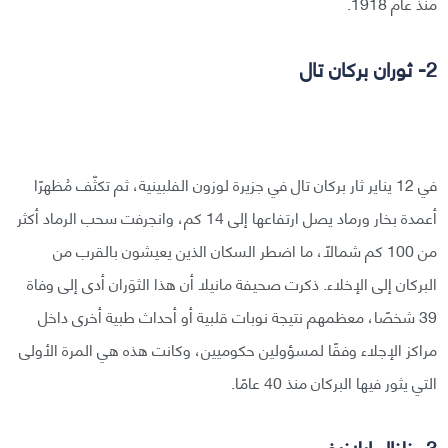
منذ عام 1918.
2- ثوران بركان تال
في 12 يناير ثار بركان تال في جزيرة لوزون الفلبينية، ثم تكثّف مُظهرًا
أعمدة بخار ورماد يصل ارتفاعها إلى 14 كم، وانجرفت سحب الرماد أكثر
من 100 كم شمالًا، ما اضطر السكان الذين يعيشون بالقرب من
البركان إلى الإخلاء. ذكرت صحيفة مانيلا أن هذا الثوَران أدى إلى وفاة
39 شخصًا، معظمهم نتيجة نوبات قلبية أو أحداث طبية أخرى داخل
مراكز الإجلاء وفقًا لمسؤولين حكوميين، وكانت هذه هي المرة الأولى
التي يثور فيها البركان منذ 40 عامًا.
3- زلزال إيلازيغ