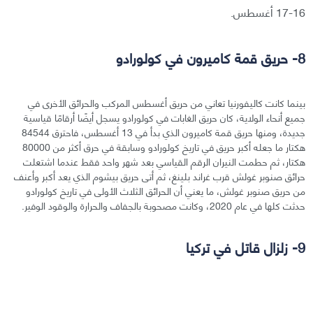
16-17 أغسطس.
8- حريق قمة كاميرون في كولورادو
بينما كانت كاليفورنيا تعاني من حريق أغسطس المركب والحرائق الأخرى في
جميع أنحاء الولاية، كان حريق الغابات في كولورادو يسجل أيضًا أرقامًا قياسية
جديدة، ومنها حريق قمة كاميرون الذي بدأ في 13 أغسطس، فاحترق 84544
هكتار ما جعله أكبر حريق في تاريخ كولورادو وسابقة في حرق أكثر من 80000
هكتار، ثم حطمت النيران الرقم القياسي بعد شهر واحد فقط عندما اشتعلت
حرائق صنوبر غولش قرب غراند بلينغ، ثم أتى حريق بيشوم الذي يعد أكبر وأعنف
من حريق صنوبر غولش، ما يعني أن الحرائق الثلاث الأولى في تاريخ كولورادو
حدثت كلها في عام 2020، وكانت مصحوبة بالجفاف والحرارة والوقود الوفير.
9- زلزال قاتل في تركيا