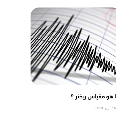
 هو مقياس ريختر ؟
16 أبريل ، 2019