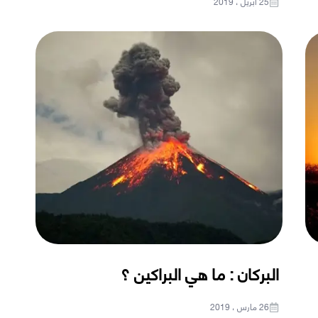
25 أبريل ، 2019
البركان : ما هي البراكين ؟
26 مارس ، 2019