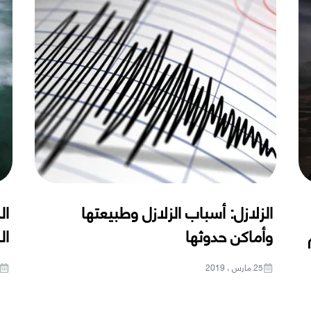
الزلازل: أسباب الزلازل وطبيعتها
ال
م
وأماكن حدوثها
ال
25 مارس ، 2019