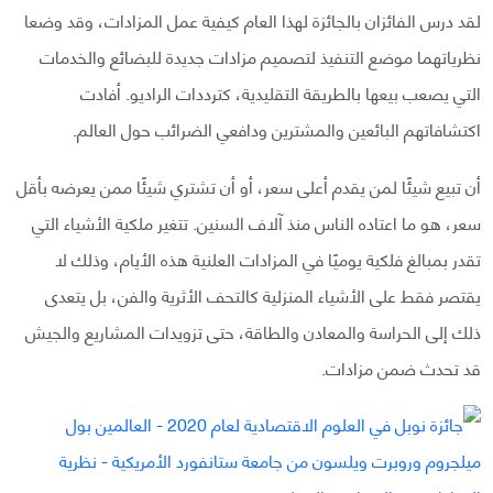
لقد درس الفائزان بالجائزة لهذا العام كيفية عمل المزادات، وقد وضعا
نظرياتهما موضع التنفيذ لتصميم مزادات جديدة للبضائع والخدمات
التي يصعب بيعها بالطريقة التقليدية، كترددات الراديو. أفادت
اكتشافاتهم البائعين والمشترين ودافعي الضرائب حول العالم.
أن تبيع شيئًا لمن يقدم أعلى سعر، أو أن تشتري شيئًا ممن يعرضه بأقل
سعر، هو ما اعتاده الناس منذ آلاف السنين. تتغير ملكية الأشياء التي
تقدر بمبالغ فلكية يوميًا في المزادات العلنية هذه الأيام، وذلك لا
يقتصر فقط على الأشياء المنزلية كالتحف الأثرية والفن، بل يتعدى
ذلك إلى الحراسة والمعادن والطاقة، حتى تزويدات المشاريع والجيش
قد تحدث ضمن مزادات.