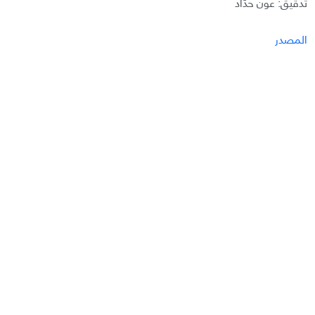
تدقيق: عون حدّاد
المصدر