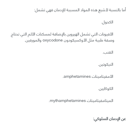
أما بالنسبة لأشيع هذه المواد المسببة للإدمان فهي تشمل:
الكحول.
الأفيونات التي تشمل الهيروين بالإضافة لمسكنات الألم التي تحتاج
وصفة طبية مثل الأوكسيكودون oxycodone والمورفين.
القنب.
النيكوتين.
الأمفيتامينات amphetamines.
الكوكايين.
الميتامفيتامينات mythamphetamines.
عن الإدمان السلوكي: