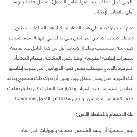
الأولى (مثل حفلة يشرب فيها الناس الكحول)، وتمثل هذه الشهوة
أولى علامات الإدمان.
ومع استمرارك بتعاطي هذه المواد أو تكرار هذا السلوك سيطلق
دماغك كميات أكبر من الدوبامين حتى يدرك في النهاية وجود كميات
كبيرة منه، فيستجيب بإطلاق كميات أقل من هذا الناقل عند تعرضه
لمحفزات إطلاقه الطبيعية، وهنا تكمن المشكلة، فنظام المكافأة
الموجود بالدماغ سيتطلب نفس كمية الدوبامين التي حفزت إطلاقها
تلك التجربة حتى يعمل بشكل جيد، وقبل أن تدرك ذلك ستصبح بحاجة
لتعاطي المزيد من هذه المواد أو تكرار هذا السلوك كي يطلق دماغك
هذه الكمية من الدوبامين، ويدعى هذا التأثير بالتحمل tolerance.
قلة الاهتمام بالأنشطة الأخرى:
ليس مستغربًا أن يفقد الشخص اهتمامه بالهوايات التي اعتاد