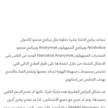
تساعد برامج الاثنتا عشرة خطوة مثل برنامج مدمنو الكحول
Alcoholics وبرنامج المجهولون Anonymos وبرنامج مدمنو
المخدرات المجهولون Narcotics Anonymos العديد من الناس على
الامتثال للشفاء من خلال اعتمادها على طرق العلاج الذاتي التي
تتضمن مجموعات مجهولة الهوية تساند بعضها وتقدم العزاء والنصح
بهدف التخلص من إدمانهم.
قد تشكل البرامج العلاجية هذه فارقًا كبيرًا، لكنها لا تقدم الدعم الكافي
بمفردها، وقد لا تنجح مع جميع الأشخاص، لذا قد تقدم برامج أخرى
مثل SMART Recovery خيارًا أفضل للأشخاص الذين يبحثون عن دعم