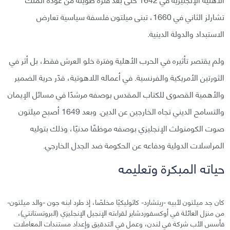
تشارلز الثاني في 1660، تبنى ميلتون فلسفة سياسية تعارض
الاستبداد والدولة الدينية.
ولم يقتصر تأثيره في الحرب الأهلية وفترة خلو العرش فقط، بل أثر في
الثورتين الأمريكية والفرنسية. في أعماله اللاهوتية، قدّر حرية الضمير
والأهمية القصوى للكتاب المقدس بوصفه مرشدًا في مسائل الإيمان
والتسامح الديني تجاه الخارجين عن الدين. وبعد 1649 أصبح ميلتون
صوت الكومنولث الإنجليزي بوصفه موظفًا مدنيًا، وذلك بتوليه
المراسلات الدولية ودفاعه عن الحكومة ضد الجدل الخارجي.
حياته المبكرة وتعليمه
كان جد ميلتون لأبيه -ريتشارد- كاثوليكيًا مخلصًا، إذ طرد ابنه جون -والد ميلتون-
من منزل العائلة في أوكسفوردشاير لقراءته الإنجيل الإنجليزي (البروتستانتي)،
فأسس الأب شركة في لندن، وعمل في التدقيق وإعداد مستندات المعاملات