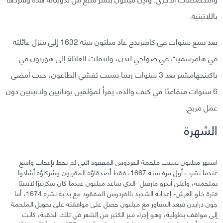
باللاتينية.
بعد سبع سنوات في كامبريدج عاد ميلتون سنة 1632 إلى منزل عائلته
في هامرسميث في ضواحي لندن، وانتقلت العائلة إلى هورتون في
باكينجهامشير بعد 3 سنوات ربما بسبب تفشي الطاعون، حيث أمضى
6 سنوات متقاعدًا في كنف والده، يقرأ لمؤلفين يونانيين ولاتينيين دون
عمل مربح.
الشهرة
اشتهر ميلتون بسبب ملحمة الفردوس المفقود التي لم تحظ بإعجاب واسع
عندما نُشرت أول مرة سنة 1667، فقط أصدقاؤه المقربون وشركاؤه أشادوا
بملحمته، وأعلن أندرو مارفيل -الذي ساعد ميلتون عندما كان سكرتيرًا لاتينيًا
فترة خلو العرش- إعجابه الشديد بالفردوس المفقود مع بداية نشره 1674، أما
جون درايدن فبعد التشاور مع ميلتون حصل على موافقته على تحويل الملحمة
إلى مواقف بطولية، وهو إجراء ميز الكثير من الشعر في تلك الحقبة، كانت