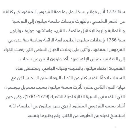
سنة 1727 أثنى فولتير بسخاء على ملحمة الفردوس المفقود في كتابته
عن الشعر الملحمي، وظهرت ترجمات ملحمة ميلتون إلى الفرنسية
والألمانية والإيطالية قبل منتصف القرن، واستشهد جوزيف وارتون
سنة 1756 بإعدادات ميلتون الطبوغرافية الرائعة وخاصة جنة عدن في
الفردوس المفقود، وأثنى على رحلات الخيال السامي التي رفعت القراء
إلى الجنة قرب عرش الإله، وبهذا أكد وارتون اثنتين من سمات
القصيدة: احتفاء ميلتون بالطبيعة وخياله الجامح، وستحظى هذه
السمات لاحقًا بتقدير كبير من الأدباء الرومانسيين الإنجليز. لكن مع
نهاية القرن الثامن عشر، تأثرت سمعة ميلتون بسبب صمويل جونسون
الذي انتقده في السيرة الذاتية لحياة الشعراء (1779-1781)، وفي حين
أشاد بسمو الفردوس المفقود ازدرى صور ميلتون عن الطبيعة، لأنه
استنسخ تخيله عن الطبيعة من الكتب ولم يختبرها بنفسه.