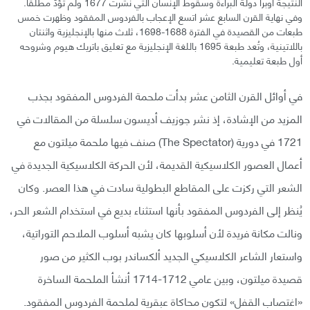
النتيجة أوبرا دولة البراءة وسقوط الإنسان التي نُشرت 1677 ولم تُؤدَّ مطلقًا.
وفي نهاية القرن السابع عشر اتسع الإعجاب بالفردوس المفقود وظهرت خمس
طبعات من القصيدة في الفترة 1688-1698، ثلاث منها بالإنجليزية واثنتان
باللاتينية، وتُعد طبعة 1695 باللغة الإنجليزية مع تعليق باتريك هيوم وشروحه
أول طبعة تعليمية.
في أوائل القرن الثامن عشر بدأت ملحمة الفردوس المفقود بجذب
المزيد من الإشادة، إذ نشر جوزيف أديسون سلسلة من المقالات في
1721 في دورية (The Spectator) صنف فيها ملحمة ميلتون مع
أعمال العصور الكلاسيكية القديمة، لأن الحركة الكلاسيكية الجديدة في
الشعر التي ركزت على المقاطع البطولية سادت في هذا العصر. وكان
يُنظر إلى الفردوس المفقود بأنها استثناء بديع في استخدام الشعر الحر،
ونالت مكانة فريدة لأن أسلوبها كان يشبه أسلوب الملاحم التوراتية،
واستعار الشاعر الكلاسيكي الجديد ألكساندر بوب الكثير من صور
قصيدة ميلتون، وبين عامي 1712-1714 أنشأ الملحمة الساخرة
«اغتصاب القفل» لتكون محاكاة عبقرية لملحمة الفردوس المفقود.