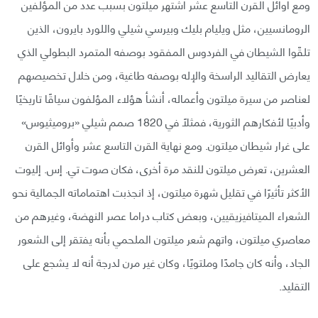
ومع أوائل القرن التاسع عشر اشتهر ميلتون بسبب عدد من المؤلفين
الرومانسيين، مثل ويليام بليك وبيرسي شيلي واللورد بايرون، الذين
تلقّوا الشيطان في الفردوس المفقود بوصفه المتمرد البطولي الذي
يعارض التقاليد الراسخة والإله بوصفه طاغية، ومن خلال تخصيصهم
لعناصر من سيرة ميلتون وأعماله، أنشأ هؤلاء المؤلفون سياقًا تاريخيًا
وأدبيًا لأفكارهم الثورية، فمثلًا في 1820 صمم شيلي «بروميثيوس»
على غرار شيطان ميلتون. ومع نهاية القرن التاسع عشر وأوائل القرن
العشرين، تعرض ميلتون للنقد مرة أخرى، فكان صوت تي. إس. إليوت
الأكثر تأثيرًا في تقليل شهرة ميلتون، إذ انجذبت اهتماماته الجمالية نحو
الشعراء الميتافيزيقيين، وبعض كتاب دراما عصر النهضة، وغيرهم من
معاصري ميلتون، واتهم شعر ميلتون الملحمي بأنه يفتقر إلى الشعور
الجاد، وأنه كان جامدًا وملتويًا، وكان غير مرن لدرجة أنه لا يشجع على
التقليد.