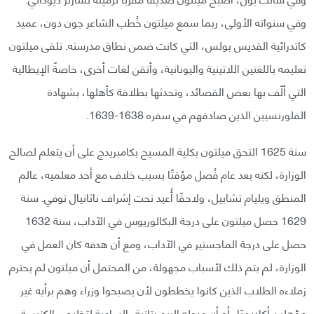
وفي سنواته الأولى، ربما سمع ميلتون خُطب الشاعر جون دون، عميد
كاتدرائية القديس بولس، التي كانت ضمن نطاق مدرسته. تلقى ميلتون
تعليمه باللغتين اللاتينية واليونانية، وأتقن لغات أخرى، خاصةً الإيطالية
التي ألّف بها بعض القصائد، وتحدثها بطلاقة كأهلها، بشهادة
الفلورنسيين الذين صادقهم في سفره 1638-1639.
سنة 1625 التحق ميلتون بكلية المسيح بكامبريدج على أن يتعلم لصالح
الوزارة، لكنه بعد عام فُصل مؤقتًا بسبب خلاف مع أحد معلميه، عالم
المنطق ويليام تشابيل، ولاحقًا أُعيد تحت إشراف ناثانيال توفي. سنة
1629 حصل ميلتون على درجة البكالوريوس في الآداب، سنة 1632
حصل على درجة الماجستير في الآداب، ومع أن هدفه كان العمل في
الوزارة، لم يتم ذلك لأسباب مجهولة، من المحتمل أن ميلتون لم يحترم
زملاءه الطلاب الذين كانوا يخططون لأن يصبحوا وزراء وهم برأيه غير
مؤهلين أكاديميًا، أو أن ميوله البيوريتانية -الساعية لتخليص الكنيسة