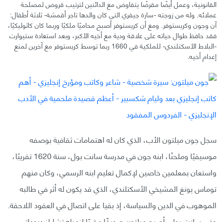
القانونية، وعمل أيضًا مقرضًا يتفاوض مع الدائنين لترتيب قروض لمصلحة
عملائه. وله من زوجته -سارة جيفري التي كان والدها تاجر أقمشة- ثلاثة أطفال:
آن وجون وكريستوفر. ومع أن كريستوفر أصبح محاميًا ملكيًا وربما كان كاثوليكيًا،
فقد حافظ طوال حياته على علاقة ودية مع أخيه الأكبر، وبعد استعادة ستيوارت
-البلاط الأسكتلندي- للملكية في 1660 ربما توسط كريستوفر مع آخرين لمنع
إعدام أخيه.
سجل جون ميلتون الأب، الذي كان له اهتمامات ثقافية بوصفه
موسيقيًا وملحنًا، ابنه جون في مدرسة سانت بول، سنة 1620 تقريبًا،
واستعان بمعلمين خاصين لإكمال تعليم ابنه الرسمي، وكان منهم
توماس يونغ المشيخي الأسكتلندي، الذي قد يكون له أثر في طالبه
الموهوب في الدين والسياسة، إذ بقيا على اتصال في العقود اللاحقة.
وفي سانت بول، أصبح ميلتون صديقًا مقربًا لزميله تشارلز ديوداتي.