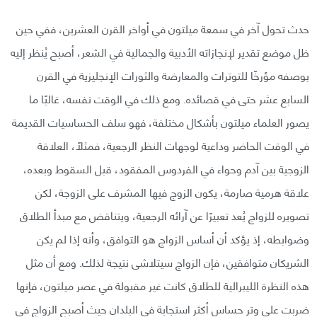
حدث تحول آخر في سمعة ميلتون في أواخر القرن العشرين، ففي حين
ظل موضع تقدير لإنجازاته الأدبية والجمالية في الشعر، أصبح يُنظر إليه
بوصفه مؤرخًا للتوترات والمعارضة والثورات الإنجليزية في القرن
السابع عشر حتى في قصائده. ومع ذلك في الوقت نفسه، غالبًا ما
يصور العلماء ميلتون بأشكال مختلفة، فهو سلف الحساسيات القديمة
في الوقت الحاضر وداعية لوجهات النظر الرجعية، فمثلًا، العلاقة
الزوجية بين آدم وحواء في الفردوس المفقود، قبل السقوط وبعده،
علاقة هرمية صارمة، يكون الزوج فيها المشرف على الزوجة، لكن
تصويره للزواج يُعد تعبيرًا عن آرائه الرجعية، ويتناقض مع مبدأ الطلاق
وضوابطه، إذ يؤكد أن أساس الزواج هو التوافق، وأنه إذا لم يكن
الشريكان متوافقين، فإن الزواج سيتلاشى نتيجة لذلك. ومع أن مثل
هذه النظرة الليبرالية للطلاق كانت غير مقبولة في عصر ميلتون، فإنها
ضربت على وتر حساس أكثر استجابة في البلدان حيث أصبح الزواج في