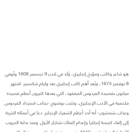
هو شاعر وكاتب ومؤرخ إنجليزي، وُلد في لندن 9 ديسمبر 1608 وتُوفي
8 نوفمبر 1674، ويُعد أهم كاتب إنجليزي بعد وليام شكسبير. اشتهر
ميلتون بقصيدة الفردوس المفقود، التي يعدها كثيرون أعظم قصيدة
ملحمية في الأدب الإنجليزي، وتثبت بوضوح -بجانب استرداد الفردوس
وعذاب شمشون- أنه أحد أعظم الشعراء الإنجليز. دعا في أعماله النثرية
إلى إلغاء كنيسة إنجلترا وإعدام الملك تشارلز الأول. ومنذ بداية الحروب
الأهلية الإنجليزية في 1642 حتى بعد فترة طويلة من عودة الملك