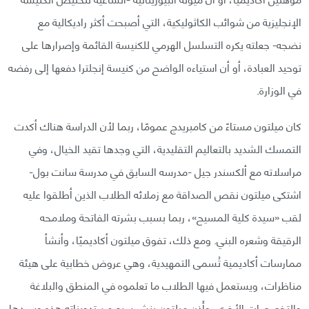
الإنجليزية من شوائب الكاثوليكية، التي أصبحت أكثر راديكالية مع
نضجه- جعلته يكره التسلسل الهرمي للكنيسة القائمة وإصرارها على
توحيد العبادة، أو أن استياءه الواضح من كنيسة إنجلترا دفعها إلى رفضه
في الوزارة.
كان ميلتون مستاءً من كامبريدج عمومًا، ربما لأن الدراسة هناك أكدت
التمسك الشديد بالتعاليم التقليدية، التي وجدها تقيد الخيال، وفي
مراسلاته مع ألكسندر جيل -مدرسه السابق في مدرسة سانت بول-
اشتكى ميلتون نقص الصداقة مع زملائه الطلاب الذين أطلقوا عليه
لقب «سيدة كلية المسيح»، ربما بسبب بشرته الفاتحة وملامحه
الرقيقة وشعره البني. ومع ذلك، تفوق ميلتون أكاديميًا، وأنشأ
ممارسات أكاديمية تُسمى التمهيدية، وهي عروض خطابية على هيئة
مناظرات، ويستعمل فيها الطلاب ما تعلموه في المنطق والبلاغة
والتخصصات الأخرى. وأَذِن ميلتون بنشر سبع من تدويناته هذه وسردها