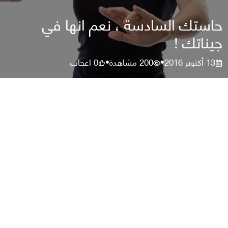
حاستك السادسة ، نعم انها في
جيناتك !
13 أكتوبر 2016
200
مشاهدة
0
اعجاب
•
•