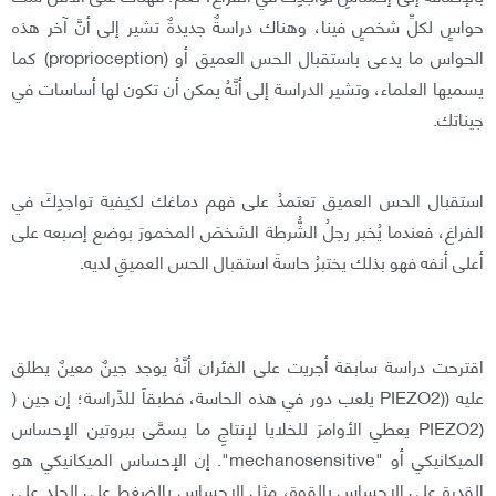
حواسٍ لكلِّ شخصٍ فينا، وهناك دراسةٌ جديدةٌ تشير إلى أنَّ آخر هذه
الحواس ما يدعى باستقبال الحس العميق أو (proprioception) كما
يسميها العلماء، وتشير الدراسة إلى أنَّهُ يمكن أن تكون لها أساسات في
جيناتك.
استقبال الحس العميق تعتمدُ على فهم دماغك لكيفية تواجدِكَ في
الفراغ، فعندما يُخبر رجلُ الشُّرطة الشخصَ المخمورَ بوضع إصبعه على
أعلى أنفه فهو بذلك يختبرُ حاسةَ استقبال الحس العميقِ لديه.
اقترحت دراسة سابقة أجريت على الفئران أنَّهُ يوجد جينٌ معينٌ يطلق
عليه ((PIEZO2 يلعب دور في هذه الحاسة، فطبقاً للدِّراسة؛ إن جين (
(PIEZO2 يعطي الأوامرَ للخلايا لإنتاجِ ما يسمَّى ببروتين الإحساس
الميكانيكي أو "mechanosensitive". إن الإحساس الميكانيكي هو
القدرة على الإحساس بالقوة، مثل الإحساس بالضغط على الجلد على