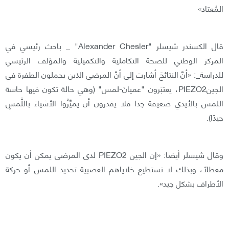
المُعتاد»
قال الكسندر شيسلر "Alexander Chesler" _ باحث رئيسي في
المركز الوطني للصحة التكاملية والتكميلية والمؤلف الرئيسي
للدراسة_: «أنَّ النتائجَ أشارت إلى أنَّ المرضى الذين يحملون الطفرة في
الجينPIEZO2، يعتبَرون "عميانَ-لمس" (وهي حالة تكون فيها حاسة
اللمس بالأيدي ضعيفة جدا فلا يقدرون أن يميِّزُوا الأشياءَ باللَّمسِ
جيدًا).
وقال شيسلر أيضا: «إن الجين PIEZO2 لدى المرضى يمكن أن يكون
معطلًا، وبذلك لا تستطيع خلاياهم العصبية تحديد اللمس أو حركة
الأطراف بشكل جيد».