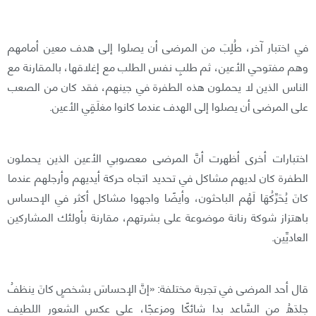
في اختبار آخر، طُلِبَ من المرضى أن يصلوا إلى هدف معين أمامهم
وهم مفتوحي الأعين، ثم طلبِ نفس الطلب مع إغلاقها، بالمقارنة مع
الناس الذين لا يحملون هذه الطفرة في جينهم، فقد كان من الصعب
على المرضى أن يصلوا إلى الهدف عندما كانوا مغلَقِي الأعين.
اختبارات أخرى أظهرت أنَّ المرضى معصوبي الأعين الذين يحملون
الطفرة كان لديهم مشاكل في تحديد اتجاه حركة أيديهم وأرجلهم عندما
كانَ يُحَرِّكُهَا لَهُم الباحثون، وأيضًا واجهوا مشاكل أكثر في الإحساس
باهتزاز شوكة رنانة موضوعة على بشرتهم، مقارنة بأولئك المشاركين
العاديِّين.
قال أحد المرضى في تجربة مختلفة: «إنَّ الإحساسَ بشخصٍ كانَ ينظفُ
جلدَهُ من السَّاعد بدا شائكًا ومزعجًا، على عكس الشعور اللطيف