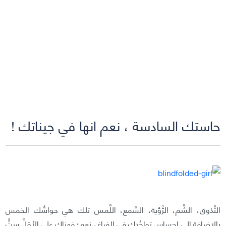
حاستك السادسة ، نعم انها في جيناتك !
التَّذوق، الشَّم، الرُّؤية، السَّمع، اللَّمس تلك هي حواسُّك الخمس
بالإضافة إلى إحساسِ تواجُدِك في الفراغ، نعم؛ فهناك على الأقلِّ ستُّ