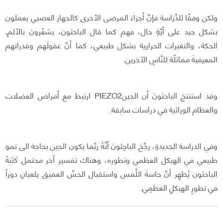
ولكن وفقًا للدِّرَاسة فإنَّ أجزاءَ المرضى الأخرى كالجهاز العصبي يعملون
بشكل جيد على أيَّةِ حال، فهم كما قال الباحثون، يشعُرونَ بالألم,
الحكة، والتغيرات الحرارية بشكل طبيعي، كما أنَّ عقولَهم وقدراتهم
المعرفيةَ مماثلًة للنَّاسِ الآخرين.
وقد استنتجَ الباحثونَ أن الجينPIEZO2 ارتبط مع أمراض العضلات
والعظام الوراثية في دراسات سابقة.
وفي الدراسة الجديدةِ، رجَّحَ الباحِثونَ أنَّهُ ربَّما يكون الجين بحاجة الى نمو
طبيعي في الهيكل العظمي وتطوره، وهناك تفسير آخر محتمل كَتَبَهُ
الباحثون يُظهِر أنَّ حاسةَ اللَّمس واستقبال الحسِّ العميق يلعبانِ دوراً
في تطورِ الهيكلِ العَظمِي.