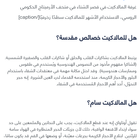
غرفة المالاكيت في قصر الشتاء في متحف الأرميتاج الحكومي
الروسي، الاستخدام الأشهر للمالاكيت سطحًا زخرفيًا[/caption]
هل للمالاكيت خصائص مقدسة؟
يرتبط المالاكيت بشاكرات القلب والحلق أو شاكرات القلب والضفيرة الشمسية.
(الشاكرا مفهوم مأخوذ من النصوص الهندوسية ويُستخدم في طقوس
وممارسات هندوسية). وقد احتل مكانة مهمة في معتقدات الشفاء باستخدام
البلور والأحجار الكريمة، منذ استخدمه القدماء لدرء العين الشريرة. إنه حجر
التحوّل، أحد أهم الأحجار المُستخدمة في الشفاء.
هل المالاكيت سام؟
تقول أوتاواي إنه عند قطع المالاكيت، يجب على النحاتين والملمعين على حد
سواء ارتداء الأقنعة الواقية، ذلك لأن جزيئات الحجر المتطايرة في الهواء سامة
للرئتين. ابتلاع الأحجار الكريمة بجرعات معيّنة، أو وضعها في الفم قد يكون سامًا،