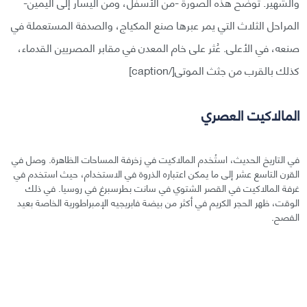
والشهير. توضح هذه الصورة -من الأسفل، ومن اليسار إلى اليمين-
المراحل الثلاث التي يمر عبرها صنع المكياج، والصدفة المستعملة في
صنعه، في الأعلى. عُثر على خام المعدن في مقابر المصريين القدماء،
كذلك بالقرب من جثث الموتى[/caption]
المالاكيت العصري
في التاريخ الحديث، استُخدم المالاكيت في زخرفة المساحات الظاهرة. وصل في
القرن التاسع عشر إلى ما يمكن اعتباره الذروة في الاستخدام، حيث استخدم في
غرفة المالاكيت في القصر الشتوي في سانت بطرسبرغ في روسيا. في ذلك
الوقت، ظهر الحجر الكريم في أكثر من بيضة فابريجيه الإمبراطورية الخاصة بعيد
الفصح.