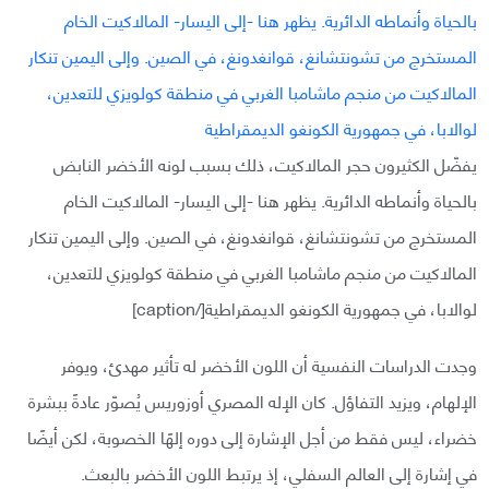
يفضّل الكثيرون حجر المالاكيت، ذلك بسبب لونه الأخضر النابض
بالحياة وأنماطه الدائرية. يظهر هنا -إلى اليسار- المالاكيت الخام
المستخرج من تشونتشانغ، قوانغدونغ، في الصين. وإلى اليمين تنكار
المالاكيت من منجم ماشامبا الغربي في منطقة كولويزي للتعدين،
لوالابا، في جمهورية الكونغو الديمقراطية[/caption]
وجدت الدراسات النفسية أن اللون الأخضر له تأثير مهدئ، ويوفر
الإلهام، ويزيد التفاؤل. كان الإله المصري أوزوريس يُصوّر عادةً ببشرة
خضراء، ليس فقط من أجل الإشارة إلى دوره إلهًا الخصوبة، لكن أيضًا
في إشارة إلى العالم السفلي، إذ يرتبط اللون الأخضر بالبعث.