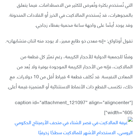
التي تُستخدم بكثرة وتُعرض للكثير من الاصطدامات. فيما يتعلق
بالمجوهرات، قد يُستخدم المالاكيت في الخرز أو القلادات المنحوتة.
وقد يوجد أيضًا على واجهة ساعة محمية بغطاء زجاجي.
تقول أوتاواي: «إنه معدن ذو طابع مميز، لا يوجد منه اثنان متشابهان».
وفقًا للجمعية الدولية للأحجار الكريمة، رغم تميّز كل قطعة من
المالاكيت، فإنه من الأحجار الكريمة الموجودة بوفرة ولا يُعد من
المعادن النفيسة. قد تُكلف قطعة 4 قيراط أقل من 10 دولارات. مع
ذلك، تكتسب القطع ذات الأنماط الاستثنائية أو المتميزة قيمة أعلى.
[caption id="attachment_121097" align="aligncenter"
width="605"]