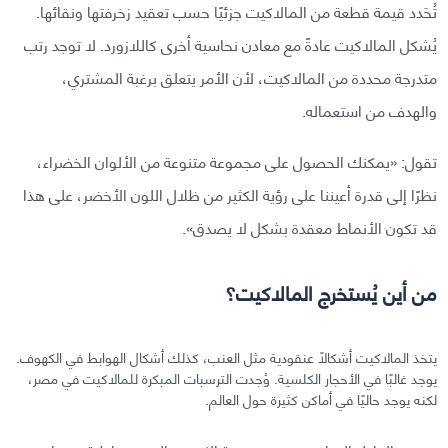
تُحَدد قيمة قطعة من المالاكيت جزئيًا حسب تعقيد زخرفتها ونقائها.
يُشكل المالاكيت عادةً مع معادن نحاسية أخرى كاللازورد. لا توجد رتب
متدرجة محددة من المالاكيت، لأن الأمر يتعلق برغبة المشتري،
والهدف من استعماله.
تقول: «يمكنك الحصول على مجموعة متنوعة من الألوان الخضراء،
نظرًا إلى قدرة أعيننا على رؤية الكثير من ظلال اللون الأخضر، على هذا
قد تكون الأنماط معقدة بشكل لا يصدق».
من أين يُستخرج المالاكيت؟
يتخذ المالاكيت أشكالًا عنقودية مثل العنب، كذلك أشكال الهوابط في الكهوف.
يوجد غالبًا في الأحجار الكلسية. وُجدت الترسبات المبكرة للمالاكيت في مصر،
لكنه يوجد حاليًا في أماكن كثيرة حول العالم.