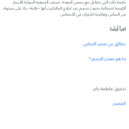
خاصةً تلك التي تتفاعل مع حمض المعدة. تصنف الجمعية الدولية للأحجار
الكريمة احتمالية حدوث تسمم عند ابتلاع المالاكيت أنها «عالية» بناءً على محتواه
من النحاس وقابليته للذوبان في الأحماض.
اقرأ أيضًا:
حقائق عن عنصر النحاس
ما هو معدن الزنجفر؟
تدقيق: فاطمة جابر
المصدر