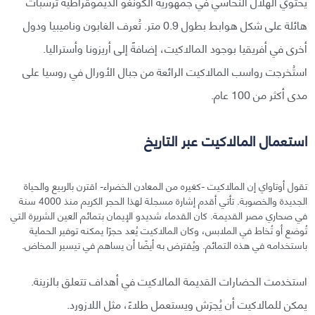
يحتوي الهلال النحاسي في جمهورية الكونغو الديموقراطية ترسبات
هائلة على شكل هوابط بطول 0.9 متر. تُعرف الغابون وناميبيا ودول
أخرى في أفريقيا بوجود المالاكيت، إضافةً إلى أريزونا وأستراليا.
استُخرجت رواسب المالاكيت الرائعة من جبال الأورال في روسيا على
مدى أكثر من 100 عام.
استعمال المالاكيت عبر التاريخ
تقول أوتاواي إن المالاكيت -كغيره من المعادن الخضراء- اقترن بالربيع والحياة
الجديدة والخصوبة. تأتي أقدم إشارة مسجلة لهذا الحجر الكريم منذ 4000 سنة
في صحاري مصر القديمة. كان القدماء شديدو الإيمان بتمائم العين الشريرة التي
تُوضع أو تُخاط في الملابس، وكان المالاكيت يُعد حجرًا يمكنه توفير الحماية
باستخدامه في هذه التمائم. ويُفترض به أيضًا أن يساهم في تيسير المخاض.
استخدمت الحضارات القديمة المالاكيت في أهداف تتعلق بالزينة.
يمكن للمالاكيت أن يُجرَش ويستعمل طلاءً، مثل اللازورد.