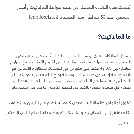
صُنعت هذه القلادة المذهلة من قطع هوابط المالاكيت وأحجار
السترين -نحو 50 قيراطًا- وخرز الزبرجد والزمرد[/caption]
ما المالاكيت؟
يتشكل المالاكايت فوق رواسب النحاس، لذلك استُخدم في التنقيب عن
النحاس. بوصفه حجرًا كريمًا، يُعد المالاكيت من الأنواع الأكثر ليونة، إذ تتراوح
صلابته بين 3.5 و4 فقط على مقياس موز للصلادة. للمقارنة، الألماس هو
الأكثر صلابة إذ تساوي صلابته 10، وصلابة زجاج النافذة تقدر بنحو 5.5 على
المقياس ذاته. أيضًا فإن المالاكيت مسامي وحساس للحرارة، كل هذه الخواص
تجعله أقل صمودًا مقارنةً بالكثير من الأحجار الكريمة، ما يؤثر في استخداماته.
تقول أوتاواي: «المالاكيت معدن كريم يُستخدم في التزيين والزخرفة،
لكنه يفتقر إلى اللمعان وهو ما يمكن تعويضه باستخدام اللون الأخضر
الزاهي».