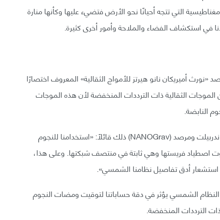
مغناطيسية التي تتجه أحيانًا نحو الأرض فتضيء عليها وكأنها منارة
ا في استكشاف الفضاء والملاحة وأمور أخرى كثيرة.
د «نورث أميريكان نانو هيرتز للأمواج الثقالية» المعروف اختصارًا
البحث عن الموجات الثقالية ذات الترددات المنخفضة لأن هذه الموجات
م النابضة.
أوضح عالم الفلك والفيزيائي ستيفن تايلور من جامعة فاندربيلت ومرصد (NANOGrav) ذلك قائلًا: «استخدامنا للنجوم
كبوت اصطياد فريستها وهي ثابتة في منتصف شبكتها. وعلى هذا،
 استشعار أدق تفاصيل نظامنا الشمسي».
النظام الشمسي يؤثر في دقة حساباتنا لتوقيت ومضات النجوم
 ذات الترددات المنخفضة.