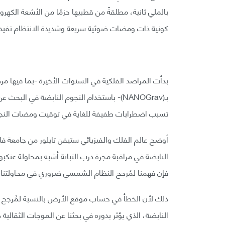
بالملي ثانية، مطلقةً من قطبيها حزمًا من الأشعة الكهرو
كونية ذات ومضات ضوئية سريعة وشديدة الانتظام تفيدن
بدأت المراصد الفلكية في السنوات الأخيرة -بما فيها مرص
بـ(NANOGrav)- باستخدام النجوم النابضة في 
تسبب اضطرابات طفيفة للغاية في توقيت ومضات النجو
النابضة في مراقبة مجرة درب التبانة أشبه بمحاولة عن
فإن فهمنا لمُرجح النظام الشمسي ضروري في محاولتنا
ذلك لأن الخطأ في حساب موقع الأرض بالنسبة لمُرجح 
النابضة، الذي يؤثر بدوره في بحثنا عن الموجات الثقالية