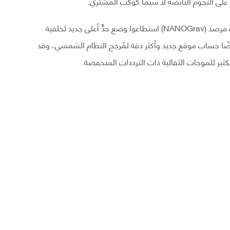
 على النجوم النابضة لا سيما كوكب المشتري.
وعندما طبَّق الفريق برنامج (BayesEphem) على بيانات مرصد (NANOGrav) استطاعوا وضع حدٍّ أعلى جديد لخلفية
 أيضًا حساب موقع جديد وأكثر دقة لمُرجح النظام الشمسي، وقد
ثير للموجات الثقالية ذات الترددات المنخفضة.