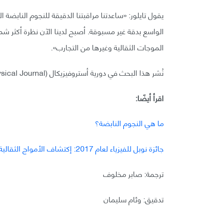
يقول تايلور: «ساعدتنا مراقبتنا الدقيقة للنجوم النابضة
الواسع بدقة غير مسبوقة. أصبح لدينا الآن نظرة أكثر ش
الموجات الثقالية وغيرها من التجارب».
نُشر هذا البحث في دورية أستروفيزيكال (The Astrophysical Journal).
اقرأ أيضًا:
ما هي النجوم النابضة؟
جائزة نوبل للفيزياء لعام 2017: إكتشاف الأمواج الثقالية
ترجمة: صابر مخلوف
تدقيق: وئام سليمان