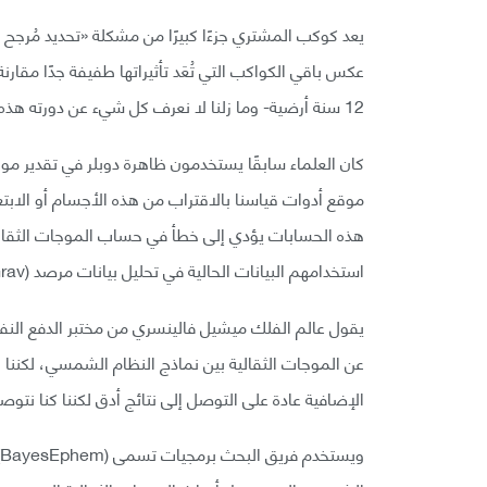
يعد كوكب المشتري جزءًا كبيرًا من مشكلة «تحديد مُرجح
عكس باقي الكواكب التي تُعَد تأثيراتها طفيفة جدًا مقا
12 سنة أرضية- وما زلنا لا نعرف كل شيء عن دورته هذه.
كان العلماء سابقًا يستخدمون ظاهرة دوبلر في تقدير موق
موقع أدوات قياسنا بالاقتراب من هذه الأجسام أو الابت
هذه الحسابات يؤدي إلى خطأ في حساب الموجات الثقالية
استخدامهم البيانات الحالية في تحليل بيانات مرصد (NANOGrav).
يقول عالم الفلك ميشيل فالينسري من مختبر الدفع النفاث
عن الموجات الثقالية بين نماذج النظام الشمسي، لكننا لا
الإضافية عادة على التوصل إلى نتائج أدق لكننا كنا نتو