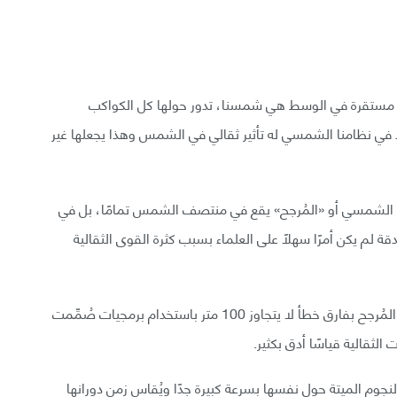
يرة مستقرة في الوسط هي شمسنا، تدور حولها كل الكواكب
ي نظامنا الشمسي له تأثير ثقالي في الشمس وهذا يجعلها غير
ظام الشمسي أو «المُرجح» يقع في منتصف الشمس تمامًا، بل في
ة لم يكن أمرًا سهلًا على العلماء بسبب كثرة القوى الثقالية
استطاع فريق دولي من علماء الفلك أخيرًا أن يحدد مكان المُرجح بفارق خطأ لا يتجاوز 100 متر باستخدام برمجيات صُمِّمت
ثقالية قياسًا أدق بكثير.
نجوم الميتة حول نفسها بسرعة كبيرة جدًا ويُقاس زمن دورانها