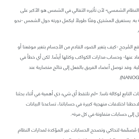
 النظام الشمسي» لأن تأثيره الثقالي في الشمس هو الأكبر على
رنة به. يستغرق المشتري وقتًا طويلًا ليكمل دورته حول الشمس -نحو
ع المُرجح -كيف يتغير الضوء القادم من الأجسام بتغير موقعنا أو
عاد عنها- وحساب مدارات الكواكب وكتلها أيضًا. لكن أي خطأ في
. وقد توصل أعضاء الفريق بالفعل إلى نتائج متضاربة عند
 التابع لوكالة ناسا: «لم نلتقط أي شيء ذي أهمية في أثناء بحثنا
حظنا اختلافات منهجية كبيرة في حساباتنا، تساعدنا البيانات
صل إلى حسابات متفاوتة في كل مرة».
ويستخدم فريق البحث برمجيات تسمى (BayesEphem) مُصمَّمة لتحاكي وتصحح الحسابات غير المؤكدة لمدارات النظام