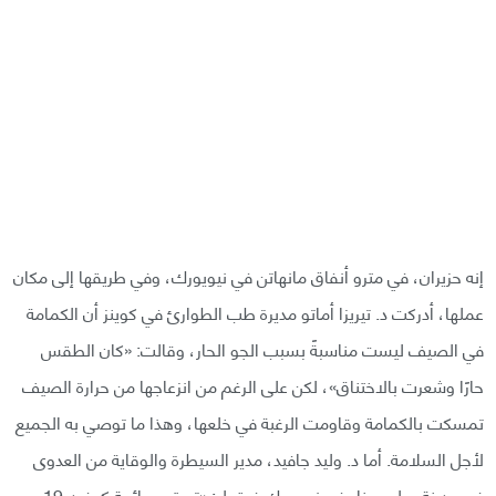
إنه حزيران، في مترو أنفاق مانهاتن في نيويورك، وفي طريقها إلى مكان
عملها، أدركت د. تيريزا أماتو مديرة طب الطوارئ في كوينز أن الكمامة
في الصيف ليست مناسبةً بسبب الجو الحار، وقالت: «كان الطقس
حارًا وشعرت بالاختناق»، لكن على الرغم من انزعاجها من حرارة الصيف
تمسكت بالكمامة وقاومت الرغبة في خلعها، وهذا ما توصي به الجميع
لأجل السلامة. أما د. وليد جافيد، مدير السيطرة والوقاية من العدوى
في مدينة جبل سيناء في نيويورك فيقول: «تستمر جائحة كوفيد-19