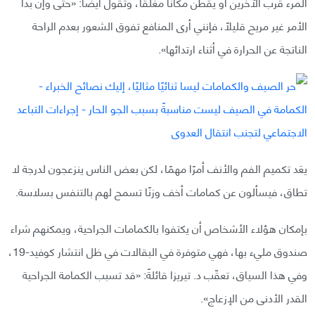
المرء قرب الآخرين أو يقطن مكانًا مغلقًا، وتقول أيضًا: «حتى وإن بدا
الأمر غير مريح قليلًا، فإنني أرى المنافع تفوق الشعور بعدم الراحة
الناتجة عن الحرارة في أثناء ارتدائها».
يعَد تكميم الفم والأنف أمرًا مهمًا، لكن بعض الناس ينزعجون لدرجة لا
تطاق، فيسألون عن كمامات أخف وزنًا تسمح لهم بالتنفس بسلاسة.
بإمكان هؤلاء الأشخاص أن يكتفوا بالكمامات الجراحية، ويمكنهم شراء
صندوق مليء بها، فهي متوفرة في البقالات في ظل انتشار كوفيد-19،
وفي هذا السياق، تعقّب د. تيريزا قائلةً: «قد تسبب الكمامة الجراحية
القدر الأدنى من الإزعاج».