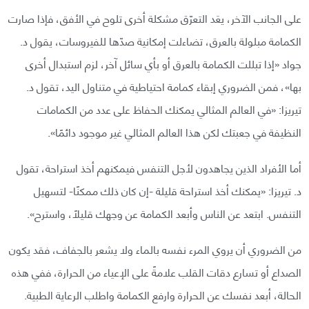
على الجانب الآخر، يعَد التعرّق مشكلة أخرى تلوح في الأفق، فإذا صارت
الكمامة مبلولة بالعرق، تضاءلت إمكانية صدّها للفيروسات، يقول د.
جواد «إذا تبللت الكمامة بالعرق أو بأي سائل آخر، لزم استبدال أخرى
بها»، فمن الضروري إبقاء كمامة احتياطية في متناول اليد، تقول د.
تيريزا: «في العالم المثالي يمكنك الحفاظ على عدد من الكمامات
النظيفة في جعبتك لكن هذا العالم المثالي غير موجود دائمًا».
أما الأفراد الذين يجاهدون لأجل التنفس فيمكنهم أخذ استراحة، تقول
د. تيريزا: «يمكنك أخذ استراحة قليلة -إن كان ذلك ممكنًا- لتسهيل
التنفس. ابتعد عن الناس وأبعد الكمامة عن وجهك قليلًا، واسترح».
من الضروري أن يروي المرء نفسه بالماء ولا يشعر بالجفاف، فقد يكون
الصداع أو تسارع دقات القلب علامةً على الإعياء من الحرارة، ففي هذه
الحالة، أبعد نفسك عن الحرارة وارفع الكمامة واطلب الرعاية الطبية.