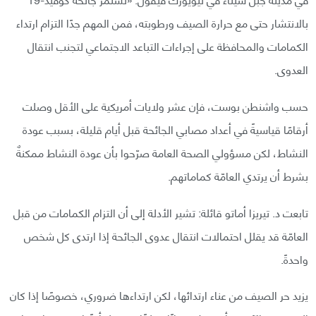
بالانتشار حتى مع حرارة الصيف ورطوبته، فمن المهم جدًا التزام ارتداء
الكمامات والمحافظة على إجراءات التباعد الاجتماعي لتجنب انتقال
العدوى.
حسب واشنطن بوست، فإن عشر ولايات أمريكية على الأقل وصلت
أرقامًا قياسيةً في أعداد مصابي الجائحة قبل أيام قليلة، بسبب عودة
النشاط، لكن مسؤولي الصحة العامة صرّحوا بأن عودة النشاط ممكنةٌ
بشرط أن يرتدي العامّة كماماتهم.
تابعت د. تيريزا أماتو قائلة: تشير الأدلة إلى أن التزام الكمامات من قبل
العامّة قد يقلل احتمالات انتقال عدوى الجائحة إذا ارتدى كل شخص
واحدةً.
يزيد حر الصيف من عناء ارتدائها، لكن ارتداءها ضروري، خصوصًا إذا كان