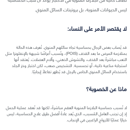
ليس الحيوانات المنوية، بل بروتينات السائل المنوي.
لا يقتصر الأمر على النساء:
قد يُصاب بعض الرجال بحساسية تجاه سائلهم المنوي. تُعرف هذه الحالة
بمتلازمة المرض ما بعد القذف (POIS)، وتُسبب أعراضًا شبيهة بالإنفلونزا مثل
التعب مباشرةً بعد القذف، والتشوش الذهني، وآلام العضلات. يُعتقد أنها
استجابة مناعية ذاتية، أو تحسسية. التشخيص صعب، لكن اختبار وخز الجلد
باستخدام السائل المنوي الخاص بالرجل قد يُظهر تفاعلًا إيجابيًا.
ماذا عن الخصوبة؟
لا تُسبب حساسية البلازما المنوية العقم مباشرةً، لكنها قد تُعقد عملية الحمل.
إذ إن تجنب العامل المُسبب، الذي يُعد عادةً أفضل طرق علاج الحساسية، ليس
خيارًا عمليًا للأزواج الراغبين في الإنجاب.