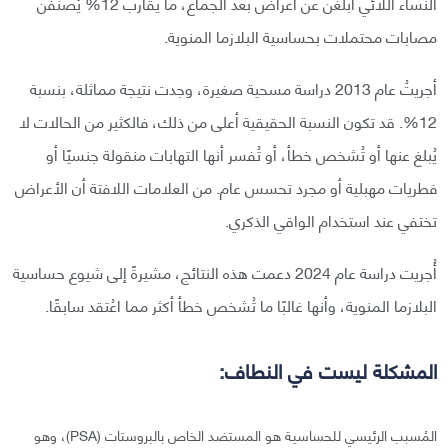
النساء اللائي أبلغن عن أعراض بعد الجماع، ما يقارب 12% يُصنفن
مصابات محتملات بحساسية البلازما المنوية.
أجريتُ عام 2013 دراسة مسحية صغيرة، وجدت نتيجة مماثلة، بنسبة
12%. قد تكون النسبة الحقيقية أعلى من ذلك، فالكثير من الحالات لا
يُبلغ عنها أو تُشخص خطأ، أو تُفسر أنها التهابات منقولة جنسيًا أو
فطريات مهبلية أو مجرد تحسس عام. من العلامات اللافتة أن الأعراض
تختفي عند استخدام الواقي الذكري.
أُجريت دراسة عام 2024 دعمت هذه النتائج، مشيرةً إلى شيوع حساسية
البلازما المنوية، وأنها غالبًا ما تُشخص خطأ أكثر مما اعُتقد سابقًا.
المشكلة ليست في النطاف:
المُسبب الرئيسي للحساسية هو المستضد الخاص بالبروستات (PSA)، وهو