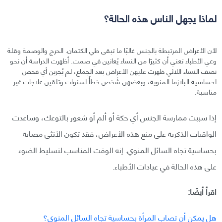
لماذا يجهل الناس هذه الحالة؟
لأن الأعراض المرتبطة بالجنس غالبًا ما تبقى طي الكتمان. الحرج والوصمة وقلة
وعي الأطباء تعني أن كثيرًا من النساء يُعانين في صمت. أظهرت الدراسة أن نحو
نصف النساء اللائي ظهرت عليهن الأعراض بعد الجماع، لم يُجرين أي فحص
لحساسية البلازما المنوية، وبعضهن شُخص خطأً لسنوات وتلقين علاجات غير
مناسبة.
إذا سببت ممارسة الجنس أي حكة أو ألم أو شعور بالتوعك، وساعدت
الواقيات الذكرية على منع هذه الأعراض، فقد تكون الأنثى مصابة
بحساسية تجاه السائل المنوي. إنه الوقت المناسب لتسليط الضوء
على هذه الحالة في عيادات الأطباء.
اقرأ أيضًا:
هل يمكن أن تصاب المرأة بحساسية تجاه السائل المنوي؟