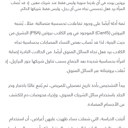
بروتين يوجد في أي بلازما منوية وليس فقط عند شريك معين. إذ قد تُصاب
المرأة برد فعل تحسسي تجاه مني أي رجل، وليس فقط شريكها الدائم.
ثمة أدلة أيضًا على وجود تفاعلات تحسسية متصالبة. مثلًا، يُشبه
البروتين (Canf5) الموجود في وبر الكلاب بروتين (PSA) البشري من
حيث البنية، لذا قد تُصاب بعض النساء المصابات بحساسية تجاه
الكلاب برد فعل تجاه السائل المنوي أيضًا. من الحالات النادرة إصابة
امرأة بحساسية شديدة بعد الجماع بسبب تناول شريكها جوز البرازيل، إذ
نُقلت بروتيناته عبر السائل المنوي.
يبدأ التشخيص بأخذ تاريخ تفصيلي للمريض، ثم يُتبع غالبًا باختبار وخز
الجلد باستخدام سائل الشريك المنوي، وإجراء فحوصات دم للكشف
عن الأجسام المضادة.
أثبتت الدراسة، التي شملت نساء ظهرت عليهن أعراض، أن استخدام
نطاف خالية من البلازما المنوية في الاختبار يؤكد أن سبب الحساسية