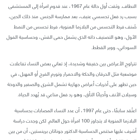
النطاف. وثقت أول حالة عام 1967، عند قدوم امرأة إلى المستشفى
بسبب رد فعل تحسسي عنيف، بعد ممارسة الجنس. منذ ذلك الحين،
صُنف فرط التحسس من البلازما المنوية، فرط تحسس من النمط
الأول، وهو التصنيف ذاته الذي يشمل حمى القش، وحساسية الفول
السوداني، ووبر القطط.
تتراوح الأعراض بين خفيفة وشديدة، إذ تعاني بعض النساء تفاعلات
موضعية مثل الحرقان والحكة والاحمرار وتورم الفرج أو المهبل، في
حين تظهر على أخريات أعراض جهازية تشمل الشرى والصفير والدوخة
وسيلان الأنف وأحيانًا التأق، وهو رد فعل مناعي قد يُهدد الحياة.
اعتُقد سابقًا، حتى عام 1997، أن عدد النساء المصابات بحساسية
البلازما المنوية لا يتجاوز 100 امرأة حول العالم. لكن وجدت دراسة
أشرف عليها مختص الحساسية الدكتور جوناثان برينستين، أن من بين