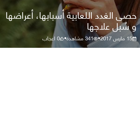
حصى الغدد اللعابية أسبابها، أعراضها
و سُبل علاجها
15 مارس 2017
341
مشاهدة
0
اعجاب
•
•