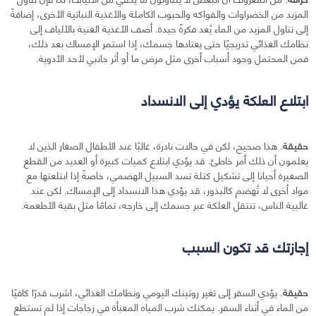
المزيد من الخضراوات والفواكه والحبوب الكاملة والأغذية النباتية الأخرى، إضافةً
إلى تناول المزيد من الماء يُعد فكرةً جيدة. أضف الأغذية الغنية بالألياف إلى
نظامك الغذائي تدريجيًا حتى يعتادها جسمك، إذا استمر الإمساك بعد ذلك،
فمن المحتمل وجود أسباب أخرى مثل مرض ما أو أثر جانبي لأحد الأدوية.
ابتلاع العلكة يؤدي إلى الانسداد
حقيقة
. هذا صحيح، لكن في حالات نادرة، غالبًا عند الأطفال الصغار الذين لا
يعلمون أن ذلك أمر خاطئ. قد يؤدي ابتلاع كميات كبيرة أو العديد من القطع
الصغيرة أحيانا إلى تشكيل كتلة تسد السبيل الهضمي، خاصةً إذا ابتلعتها مع
مواد أخرى لا تُهضم كالبذور، قد يؤدي هذا الانسداد إلى الإمساك. لكن عند
غالبية الناس، تنتقل العلكة عبر جسمك إلى خارجه، تمامًا مثل بقية الأطعمة.
إجازتك قد تكون السبب
حقيقة
. يؤدي السفر إلى تغير روتينك اليومي ونظامك الغذائي، اشرب قدرًا كافيًا
من الماء في أثناء السفر. يمكنك شرب المياه المعبأة في زجاجات إذا لم تستطع