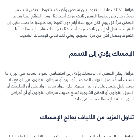
خرافة
. تختلف عادات التغوط بين شخص وآخر، قد يتغوط البعض ثلاث مرات
يوميًا، في حين يتغوط البعض ثلاث مرات أسبوعيًا، ومن الشائع أيضًا تغوط
البعض مرةً كل يوم. لكن مرور عدة أيام دون تغوط يعد طبيعيًا ما دمت بخير. إن
التغوط بمعدل أقل من ثلاث مرات أسبوعيًا يعني أنك تعاني الإمساك، أما
التغوط بمعدل أقل من مرة أسبوعيًا يعني أنك تعاني الإمساك الشديد.
الإمساك يؤدي إلى التسمم
خرافة
. يظن البعض أن الإمساك يؤدي إلى امتصاص المواد السامة في البراز، ما
يسبب أمراضًا مثل التهاب المفاصل أو الربو أو سرطان القولون. في الواقع، لا
يوجد دليل علمي على أن البراز يحتوي على مواد سامة، ولا على أن الملينات أو
غسيل القولون أو الحقن الشرجية تمنع حدوث سرطان القولون أو أي أمراض
أخرى، لا يُعد الإمساك مرضًا في ذاته.
تناول المزيد من الألياف يعالج الإمساك
خرافة
. من المعروف أن البعض لا يتناولون ما يكفي من الألياف، لذا فإن تناول