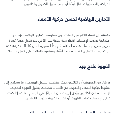
الفواكه والخضراوات. قلل أيضًا أو تجنب تناول الكحول والكافيين.
التمارين الرياضية تحسن حركية الأمعاء
حقيقة
. إن قضاء الكثير من الوقت دون ممارسة التمارين الرياضية يزيد من
احتمالية حدوث الإمساك. انتظر مدة ساعة على الأقل بعد تناول وجبة كبيرة
حتى يتسنى لجسمك هضم الطعام، ثم ابدأ التمرين، امش 10-15 دقيقة عدة
مرات يوميًا، التمارين القاسية جيدة أيضًا، وستعود بالفائدة على كامل جسمك.
القهوة علاج جيد
خرافة
. من المعروف أن الكافيين يحفز عضلات السبيل الهضمي، ما سيؤدي إلى
تنشيط حركية الأمعاء والتغوط. مع ذلك، لا ننصحك بتناول القهوة لتخفيف
الإمساك، لأن الكافيين يؤدي إلى نقصان السوائل في الجسم. لذلك، إذا كنت
تعاني الإمساك تجنب القهوة، أو اشرب القهوة منزوعة الكافيين.
تنظيف القولون يساعد على علاج الإمساك