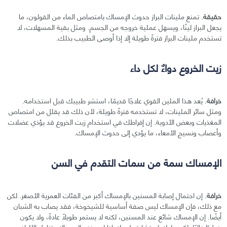
حقيقة
. تمنع ملينات البراز حدوث الإمساك بامتصاص الماء من القولون، ما
يجعل البراز لينًا، ويسهل عملية خروجه من الجسم. ومثل بقية المسهلات، لا
تستخدم ملينات البراز فترةً طويلة إلا إذا أوصى الطبيب بذلك.
زيت الخروع دواءٌ لكل داء
خرافة
. يُعد هذا الملين القوي علاجًا قديمًا، استشر طبيبك قبل استخدامه.
ومثل سائر الملينات، لا تستخدمه فترةً طويلة، لأن ذلك قد يقلل من امتصاص
المغذيات وبعض الأدوية. إن إفراطك في استخدام زيت الخروع قد يؤذي عضلات
وأعصاب ونسيج الأمعاء، ما يؤدي إلى حدوث الإمساك.
الإمساك سمة من سمات التقدم في السن
خرافة
. إن احتمال إصابة المسنين بالإمساك أكبر من الفئات العمرية الأصغر. لكن
مع ذلك، فإن الإمساك ليس صفة أساسية للشيخوخة، فقد يصاب به الشبان
أيضًا. إن الإمساك شائع عند المسنين، لكنه لا يستمر طويلًا عادةً، ولا يكون
خطيرًا غالبًا. لكن عليك استشارة طبيبك إذا لم يخف الإمساك بتناول الألياف