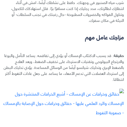
شرب مياه الصنبور في وجهتك. حافظ على نشاطك أيضًا، امش في أثناء
انتظارك لطائرتك، مدد رجليك إذا كنت مسافرًا برًا. قلل استهلاكك للكحول،
وتناول الفواكه والخضروات المطبوخة -حال رغبتك في تجنب السلطات- أو
النيئة في مكان سفرك.
مزاجك عامل مهم
حقيقة
. قد يسبب الاكتئاب الإمساك أو يؤدي إلى تفاقمه. يساعد التأمل واليوغا
والارتجاع البيولوجي وتقنيات الاسترخاء على تخفيف الضغط، ويعد العلاج
بالضغط الإبري وتدليك شياتسو أيضًا من الوسائل المساعدة. يؤدي تدليك البطن
إلى استرخاء العضلات التي تدعم الأمعاء، ما يساعد على جعل عادات التغوط أكثر
انتظامًا.