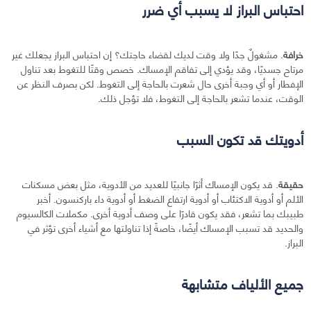
احتباس البراز لا يسبب أي ضرر
خرافة
. مشغولٌ جدًا ولا وقت لديك لقضاء حاجتك؟ إن احتباس البراز يجعلك غير
مرتاح جسديًا، وقد يؤدي إلى تفاقم الإمساك. خصص وقتًا للتغوط بعد تناول
الإفطار أو أي وجبة أخرى حال شعرت بالحاجة إلى التغوط. لكن بصرف النظر عن
الوقت، عندما تشعر بالحاجة إلى التغوط، فلا تؤجل ذلك.
أدويتك قد تكون السبب
حقيقة
. قد يكون الإمساك أثرًا جانبيًا للعديد من الأدوية، مثل بعض مسكنات
الألم أو أدوية الاكتئاب أو أدوية ارتفاع الضغط أو أدوية داء باركنسون. أخبر
طبيبك بما تشعر، فقد يكون قادرًا على وصف أدوية أخرى. مكملات الكالسيوم
والحديد قد تسبب الإمساك أيضًا، خاصةً إذا تناولتها مع أشياء أخرى تؤثر في
البراز.
جميع الألياف متشابهة