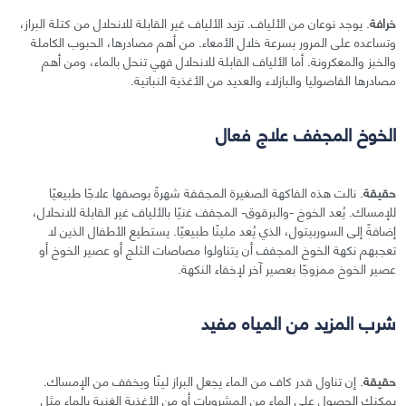
خرافة
. يوجد نوعان من الألياف. تزيد الألياف غير القابلة للانحلال من كتلة البراز،
وتساعده على المرور بسرعة خلال الأمعاء. من أهم مصادرها، الحبوب الكاملة
والخبز والمعكرونة. أما الألياف القابلة للانحلال فهي تنحل بالماء، ومن أهم
مصادرها الفاصوليا والبازلاء والعديد من الأغذية النباتية.
الخوخ المجفف علاج فعال
حقيقة
. نالت هذه الفاكهة الصغيرة المجففة شهرةً بوصفها علاجًا طبيعيًا
للإمساك. يُعد الخوخ -والبرقوق- المجفف غنيًا بالألياف غير القابلة للانحلال،
إضافةً إلى السوربيتول، الذي يُعد ملينًا طبيعيًا. يستطيع الأطفال الذين لا
تعجبهم نكهة الخوخ المجفف أن يتناولوا مصاصات الثلج أو عصير الخوخ أو
عصير الخوخ ممزوجًا بعصير آخر لإخفاء النكهة.
شرب المزيد من المياه مفيد
حقيقة
. إن تناول قدر كاف من الماء يجعل البراز لينًا ويخفف من الإمساك.
يمكنك الحصول على الماء من المشروبات أو من الأغذية الغنية بالماء مثل