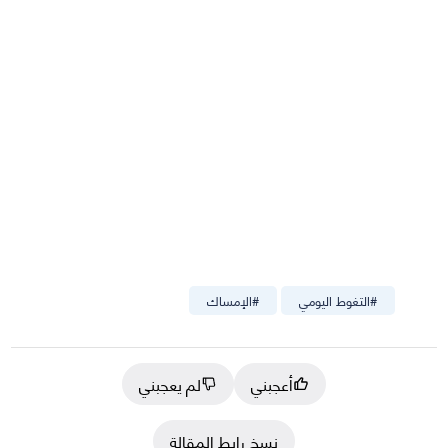
#
التغوط اليومي
#
الإمساك
أعجبني
لم يعجبني
نسخ رابط المقالة