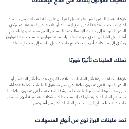
خرافة
. تعمل الحقن الشرجية وغسيل القولون على إزالة الفضلات من جسمك.
لكنها ليست طريقةً فعالةً في منع الإمساك أو علاجه. في الحقيقة، قد تؤدي
الحقن الشرجية إلى حدوث الإمساك عند المسنين الذين يستخدمونها بانتظام.
أما غسيل القولون، الذي يجريه عادةً خبراء صحة القولون، فيسبب أذية القولون
ويؤدي إلى مشكلات أخرى. تحدث مع طبيبك قبل اللجوء إلى هذه الإجراءات.
تملك الملينات تأثيرًا فوريًا
خرافة
. تختلف سرعة تأثير الملينات باختلاف الأنواع، قد يبدأ تأثير التحاميل أو
الحقن الشرجية في غضون ساعة، في حين تستغرق الملينات الكتلية عدة أيام
حتى يبدأ تأثيرها، أما تأثير الملينات المخرشة للأمعاء فيبدأ في غضون ساعات. لا
تستخدم الملينات فترةً طويلة، إذ يسبب ذلك مشكلات هضمية أخرى. استشر
طبيبك عندما تحتاج إلى استخدام الملينات أكثر من أسبوعين.
تعد ملينات البراز نوع من أنواع المسهلات