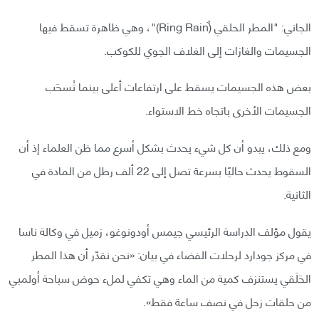
الجاني: "المطر الحلقي (ٌRing Rain)"، وهي ظاهرة تسقط فيها
الجسيمات والغازات إلى الغلاف الجوي للكوكب.
بعض هذه الجسيمات يسقط على ارتفاعات أعلى بينما تُسحَب
الجسيمات الأخرى باتجاه خط الاستواء.
ومع ذلك، يبدو أن كل شيء يحدث بشكل أسرع مما ظن العلماء إذ أن
السقوط يحدث حاليًا بسرعة تصل إلى 22 ألف رطل من المادة في
الثانية.
يقول مؤلف الدراسة الرئيسي جيمس أودونوغو، زميل في وكالة ناسا
في مركز جودارد لرحلات الفضاء في بيان: «نحن نقدّر أن هذا المطر
الحَلَقي يستنزف كمية من الماء وهي تكفي لملء حوض سباحة أولمبي
من حلقات زحل في نصف ساعة فقط».