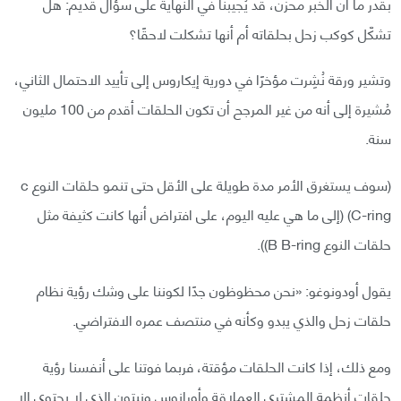
بقدر ما أن الخبر محزن، قد يُجيبنا في النهاية على سؤال قديم: هل
تشكّل كوكب زحل بحلقاته أم أنها تشكلت لاحقًا؟
وتشير ورقة نُشِرت مؤخرًا في دورية إيكاروس إلى تأييد الاحتمال الثاني،
مُشيرة إلى أنه من غير المرجح أن تكون الحلقات أقدم من 100 مليون
سنة.
(سوف يستغرق الأمر مدة طويلة على الأقل حتى تنمو حلقات النوع c
C-ring) (إلى ما هي عليه اليوم، على افتراض أنها كانت كثيفة مثل
حلقات النوع B B-ring)).
يقول أودونوغو: «نحن محظوظون جدًا لكوننا على وشك رؤية نظام
حلقات زحل والذي يبدو وكأنه في منتصف عمره الافتراضي.
ومع ذلك، إذا كانت الحلقات مؤقتة، فربما فوتنا على أنفسنا رؤية
حلقات أنظمة المشتري العملاقة وأورانوس ونبتون الذي لا يحتوي إلا