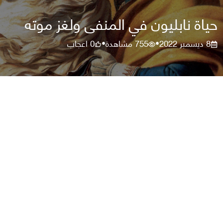
حياة نابليون في المنفى ولغز موته
8 ديسمبر 2022
755
مشاهدة
0
اعجاب
•
•