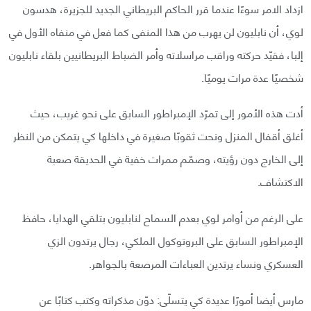
ازداد الامر سوءًا عندما قرر الحاكم البريطاني الجديد للجزيرة، هدسون
لوي، أن نابليون لن يهرب من هذا المنفى كما فعل في منفاه الأول في
إلبا، فقيّد حركته وراقب مراسلاته وأمر الضباط البريطانيين بلقاء نابليون
شخصيًا عدة مرات يوميًا.
أدت هذه الأمور إلى تمرّد الإمبراطور السابق على نحو غريب، حيث
أغلق أقفال المنزل ونحت ثقوبًا صغيرة في داخلها كي يتمكن من النظر
إلى الخارج دون رؤيته، وصمّم ممرات خفية في الحديقة صعبة
الاكتشاف.
على الرغم من أوامر لوي بعدم السماح لنابليون بتلقي الهدايا، حافظ
الإمبراطور السابق على البروتوكول الملكي، رجال يرتدون الزي
العسكري ونساء يرتدين العباءات المرصعة بالجواهر.
مارس أيضا أمورًا عديدة كي يتسلّى: دوّن مذكراته وكتب كتابًا عن