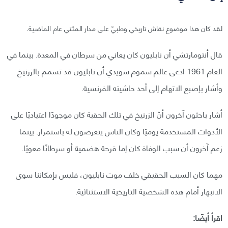
لقد كان هذا موضوع نقاش تاريخي وطبيّ على مدار المئتي عام الماضية.
قال أنتومارتشي أن نابليون كان يعاني من سرطان في المعدة. بينما في
العام 1961 ادعى عالم سموم سويدي أن نابليون قد تسمم بالزرنيخ
وأشار بإصبع الاتهام إلى أحد حاشيته الفرنسية.
أشار باحثون آخرون أنّ الزرنيخ في تلك الحقبة كان موجودًا اعتياديًا على
الأدوات المستخدمة يوميًا وكان الناس يتعرضون له باستمرار. بينما
زعم آخرون أن سبب الوفاة كان إما قرحة هضمية أو سرطانًا معويًا.
مهما كان السبب الحقيقي خلف موت نابليون، فليس بإمكاننا سوى
الانبهار أمام هذه الشخصية التاريخية الاستثنائية.
اقرأ أيضًا: