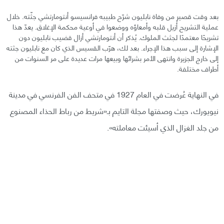
بعد وقت قصير من وفاة نابليون شرّح طبيبه فرانسيسو أنتومارتشي جثّته. خلال
عملية التشريح أُزيل قلبه وأمعاؤه ووضعوا في أوعية محكمة الإغلاق. يعدّ هذا
تشريحًا معتمدًا لجثث الملوك. يُذكر أن أنتومارتشي أزال قضيب نابليون دون
الإشارة إلى سبب هذا الإجراء. بعد لك، هرّب القسيس الذي كان مع نابليون جثته
إلى خارج الجزيرة وانتهى الأمر بشرائها وبيعها مرات عديدة على مر السنوات من
أطراف مختلفة.
في النهاية عُرضت في العام 1927 في متحف الفن الفرنسي في مدينة
نيويورك، حيث وصفتها مجلة التايم بـ«شريط من رباط الحذاء المصنوع
من جلد الغزال الذي أسيئت معاملته».