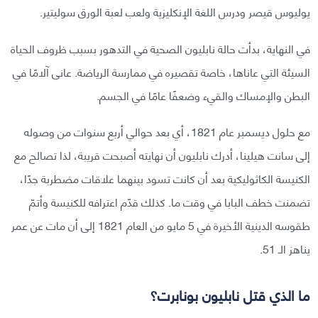
يوليوس قيصر ودرس اللغة الإنكليزية ولعب لعبة الورق سوليتير.
في النهاية، بدأت حالة نابليون الصحية في التدهور بسبب ظروف الحياة
السيئة التي عاناها، خاصة تقصيره في ممارسة الرياضة. عانى آلامًا في
البطن والإمساك والقيء وضعفًا عامًا في الجسم.
مع حلول ديسمبر عام 1821، أي بعد حوالي أربع سنوات من وصوله
إلى سانت هيلينا، أدرك نابليون أن نهايته أصبحت قريبة، لذا تصالح مع
الكنيسة الكاثوليكية بعد أن كانت تسود بينهما علاقات مضطربة جدًا،
تضمنت خطف البابا في وقت ما. كذلك قدّم اعترافه للكنيسة وأتمّ
طقوسه الدينية الأخيرة في 5 مايو من العام 1821 إلى أن مات عن عمر
يناهز الـ 51.
ما الذي قتل نابليون بونابرت؟