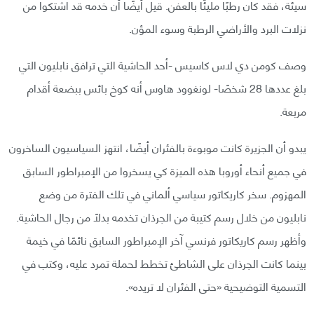
سيئة، فقد كان رطبًا مليئًا بالعفن. قيل أيضًا أن خدمه قد اشتكوا من
نزلات البرد والأراضي الرطبة وسوء المؤن.
وصف كومن دي لاس كاسيس -أحد الحاشية التي ترافق نابليون التي
بلغ عددها 28 شخصًا- لونغوود هاوس أنه كوخ بائس ببضعة أقدام
مربعة.
يبدو أن الجزيرة كانت موبوءة بالفئران أيضًا، انتهز السياسيون الساخرون
في جميع أنحاء أوروبا هذه الميزة كي يسخروا من الإمبراطور السابق
المهزوم. سخر كاريكاتور سياسي ألماني في تلك الفترة من وضع
نابليون من خلال رسم كتيبة من الجرذان تخدمه بدلًا من رجال الحاشية.
وأظهر رسم كاريكاتور فرنسي آخر الإمبراطور السابق نائمًا في خيمة
بينما كانت الجرذان على الشاطئ تخطط لحملة تمرد عليه، وكتب في
التسمية التوضيحية «حتى الفئران لا تريده».