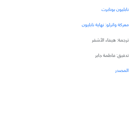
نابليون بونابرت
معركة واترلو: نهاية نابليون
ترجمة: هيفاء الأشقر
تدقيق: فاطمة جابر
المصدر