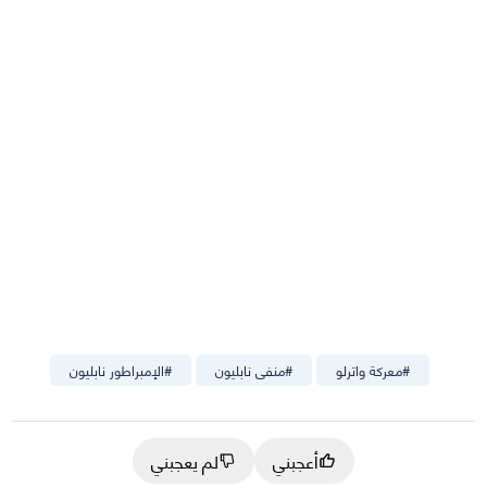
#
معركة واترلو
#
منفى نابليون
#
الإمبراطور نابليون
أعجبني
لم يعجبني