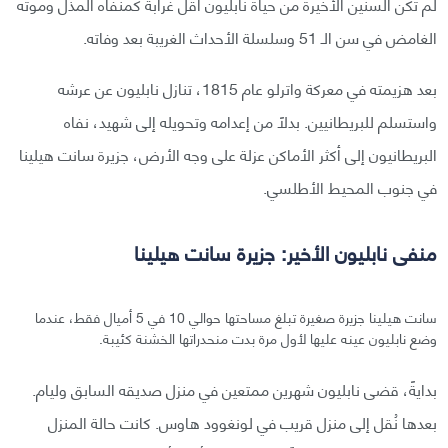
لم تكن السنين الأخيرة من حياة نابليون أقل غرابة كمنفاه المذل وموته
الغامض في سن الـ 51 وسلسلة الأحداث الغريبة بعد وفاته.
بعد هزيمته في معركة واترلو عام 1815، تنازل نابليون عن عرشه
واستسلم للبريطانيين. بدلًا من إعدامه وتحويله إلى شهيد، نفاه
البريطانيون إلى أكثر الأماكن عزلة على وجه الأرض، جزيرة سانت هيلينا
في جنوب المحيط الأطلسي.
منفى نابليون الأخير: جزيرة سانت هيلينا
سانت هيلينا جزيرة صغيرة تبلغ مساحتها حوالي 10 في 5 أميال فقط، عندما
وضع نابليون عينه عليها لأول مرة بدت منحدراتها الخشنة كئيبة.
بدايةً، قضى نابليون شهرين ممتعين في منزل صديقه السابق وليام.
بعدها نُقل إلى منزل قريب في لونغوود هاوس. كانت حالة المنزل