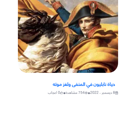
حياة نابليون في المنفى ولغز موته
•
•
8 ديسمبر ، 2022
754
مشاهدة
0
اعجاب