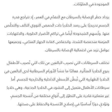
الموجودة في الملوّثات.
يزداد خطر الإصابة بالسرطان مع التقدّم في العمر، إذ تتراجع قدرة
الجسم تدريجيًا على رصد الخلايا ذات الحمض النووي التالف والتخلّص
منها. وتُسهم الشيخوخة أيضًا في تراكم الأضرار الخلوية، والالتهابات
المزمنة منخفضة الشدة، وانخفاض كفاءة الجهاز المناعي، وجميعها
عوامل تزيد من احتمالية الإصابة بالسرطان.
تختلف السرطانات التي تصيب البالغين عن تلك التي تُصيب الأطفال
بنوع الخلايا المتأثرة. فغالبًا ما تنشأ الأورام السرطانية لدى البالغين في
الخلايا الظهارية التي تُبطّن الأسطح الداخلية والخارجية للجسم. أما
سرطانات الأطفال فتميل إلى النشوء في الخلايا الجذعية، وهي خلايا
غير متمايزة قادرة على التطوّر إلى أنواع مختلفة من أنسجة الجسم،
وتؤدي دورًا أساسيًا في إصلاح الأنسجة والحفاظ على صحتها.