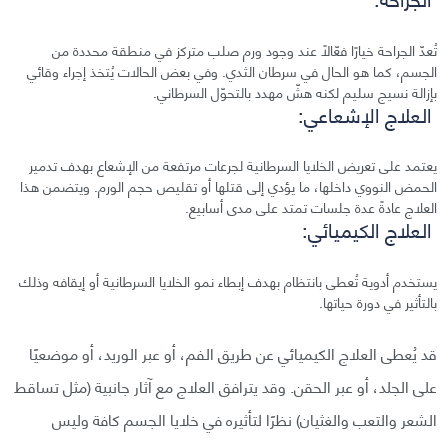
تُعدّ الجراحة خيارًا فعّالًا عند وجود ورم صلب متركز في منطقة محددة من
الجسم، كما هو الحال في سرطان الثدي. وفي بعض الحالات يُتخذ إجراء وقائي
بإزالة نسيج سليم لكنه هشّ مهدد بالتحوّل السرطاني.
العلاج الإشعاعي:
يعتمد على تعريض الخلايا السرطانية لجرعات مرتفعة من الإشعاع بهدف تدمير
الحمض النووي داخلها، ما يؤدي إلى قتلها أو تقليص حجم الورم. ويتضمن هذا
العلاج عادةً عدة جلسات تمتد على مدى أسابيع.
العلاج الكيميائي:
يستخدم أدوية تُعطى بانتظام بهدف إبطاء نمو الخلايا السرطانية أو إيقافه وذلك
بالتأثير في دورة حياتها.
قد يُعطى العلاج الكيميائي عن طريق الفم، أو عبر الوريد، أو موضعيًا
على الجلد، أو عبر الحقن. وقد يترافق العلاج مع آثار جانبية (مثل تساقط
الشعر والتعب والغثيان) نظرًا لتأثيره في خلايا الجسم كافة وليس