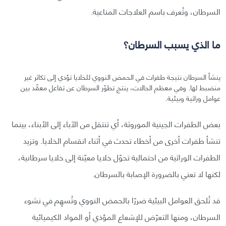
السرطان، وتُعرف باسم العلاجات المناعية.
ما الذي يسبب السرطان؟
ينشأ السرطان نتيجة طفرات في الحمض النووي للخلايا تؤدي إلى تكاثر غير
منضبط لها. وفي معظم الحالات، ينتج تطوّر السرطان عن تفاعل معقّد بين
عوامل وراثية وبيئية.
بعض الطفرات الجينية الموروثة، أي تنتقل من الآباء إلى الأبناء، بينما
تنشأ طفرات أخرى من أخطاء تحدث في أثناء انقسام الخلايا. وتزيد
الطفرات الوراثية من احتمالية تحوّل خلايا معيّنة إلى خلايا سرطانية،
لكنها لا تعني بالضرورة الإصابة بالسرطان.
قد تُلحق العوامل البيئية ضررًا بالحمض النووي وتُسهِم في نشوء
السرطان، ومنها التعرّض للإشعاع المؤذي أو المواد الكيميائية