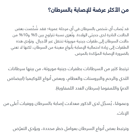
من الأكثر عرضة للإصابة بالسرطان؟
قد يُصاب أي شخص بالسرطان في أي مرحلة عمرية؛ فقد شُخِّصت بعض
الحالات النادرة لدى حديثي الولادة. وتُعزى نسبة تتراوح بين 5% و10% من
حالات السرطان إلى طفرات جينية موروثة تنتقل عبر الأجيال. وتؤدي هذه
الطفرات إلى زيادة احتمالية الإصابة بأنواع معينة من السرطان، لكنها لا تعني
بالضرورة الإصابة المؤكدة بالمرض.
ترتبط كثير من السرطانات بطفرات جينية موروثة، من بينها سرطانات
الثدي والرحم والبروستات والعظام، وبعض أنواع اللوكيميا (ابيضاض
الدم) واللمفوما (سرطان الغدد اللمفاوية).
وعمومًا، يُسجَّل لدى الذكور معدلات إصابة بالسرطان ووفيات أعلى من
الإناث.
وترتبط بعض أنواع السرطان بعوامل خطر محددة، ويؤدي التعرّض