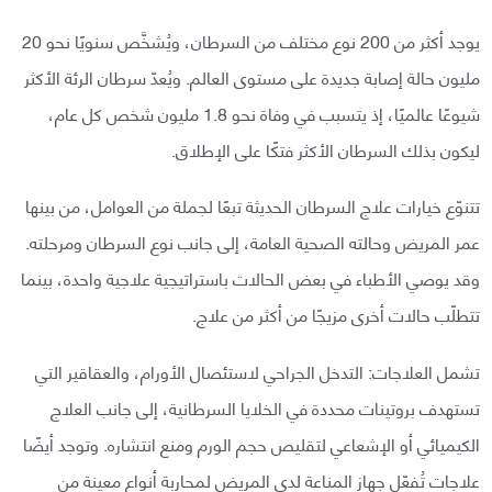
يوجد أكثر من 200 نوع مختلف من السرطان، ويُشخَّص سنويًا نحو 20
مليون حالة إصابة جديدة على مستوى العالم. ويُعدّ سرطان الرئة الأكثر
شيوعًا عالميًا، إذ يتسبب في وفاة نحو 1.8 مليون شخص كل عام،
ليكون بذلك السرطان الأكثر فتكًا على الإطلاق.
تتنوّع خيارات علاج السرطان الحديثة تبعًا لجملة من العوامل، من بينها
عمر المريض وحالته الصحية العامة، إلى جانب نوع السرطان ومرحلته.
وقد يوصي الأطباء في بعض الحالات باستراتيجية علاجية واحدة، بينما
تتطلّب حالات أخرى مزيجًا من أكثر من علاج.
تشمل العلاجات: التدخل الجراحي لاستئصال الأورام، والعقاقير التي
تستهدف بروتينات محددة في الخلايا السرطانية، إلى جانب العلاج
الكيميائي أو الإشعاعي لتقليص حجم الورم ومنع انتشاره. وتوجد أيضًا
علاجات تُفعّل جهاز المناعة لدى المريض لمحاربة أنواع معينة من