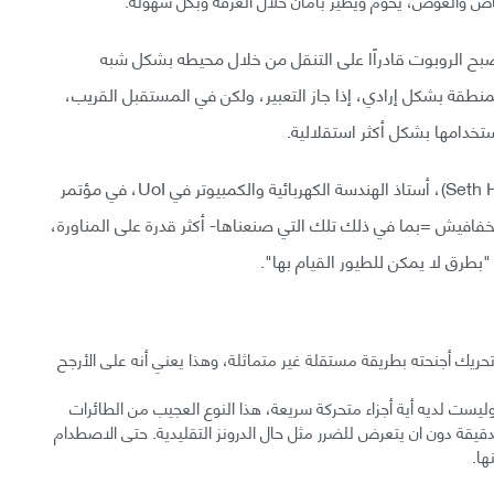
 الروبوت قادراًا على التنقل من خلال محيطه بشكل شبه
طقة بشكل إرادي، إذا جاز التعبير، ولكن في المستقبل القريب،
ستخدامها بشكل أكثر استقلالية.
قال المؤلف المشارك سيث هاتشينسون (Seth Hutchinson)، أستاذ الهندسة الكهربائية والكمبيوتر في UoI، في مؤتمر
افيش =بما في ذلك تلك التي صنعناها- أكثر قدرة على المناورة،
بطرق لا يمكن للطيور القيام بها".
ريك أجنحته بطريقة مستقلة غير متماثلة، وهذا يعني أنه على الأرجح
الروبوت يزن 93 غراما (0.2 رطل) فقط وليست لديه أية أجزاء متحركة سريعة، هذا النوع العجيب من الطائرات
الدقيقة دون ان يتعرض للضرر مثل حال الدرونز التقليدية. حتى الاصطدام
ها.