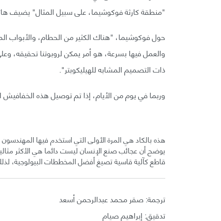
"منطقة كارثة فوكوشيما، على سبيل المثال" يضيف ها
حول فوكوشيما، "هناك الكثير من الحطام، والأبواب المنه
والعمل فيها بسرعة، هو أمر يمكن لروبوتنا تحقيقه، وعلى 
ذات التصميم المشابه للهيليكوبتر".
وربما في يوم من الأيام، إذا تم توصيل هذه الخفافيش ا
هذه بالكاد هي المرة الأولى التي استخدم فيها المهندسون ا
يوضح أن عجائب صنع الإنسان ليست دائما هي الأكثر مثالية،
قاطع كآلية قاسية تصيغ أفضل المخططات البيولوجية، لذل
ترجمة: صقر محمد عبدالرحمن أسعد
تدقيق: إبراهيم صيام