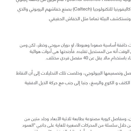
في أوربانا شامبينUrbana-Champaign (UoI) ومعهد كاليفورنيا للتكنولوجيا (Caltech) بصنع خفاشهم الروبوتي والذي
ر وتستكشف البيئة تماما مثل الخفاش الحقيقي.
كات خافقة أساسية صعودا وهبوطا، او دوران مروحي وخطر، لكن ومن
الوقت أنه من المستحيل تقليده. فأجنحتها هي أدوات هوائية
لا يقل عن 40 مفصل فردي مختلف.
اصل وتصميمها البيولوجي، وخلصت تلك التحليلات إلى أن النقاط
الكتف و الكوع والرسغ، جنبا إلى جنب مع حركة الذيل الافقية
ن، ومفاصل كروية مصنوعة بطابعة ثلاثية الأبعاد وجلد متين من
ن خلال سلسلة من المحركات الصغيرة للغاية على جانبي "العمود
ضاض والغوص، يحوم ويطير بأمان خلال الغرفة وبكل سهولة.