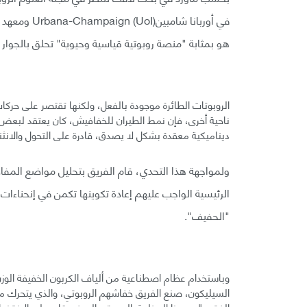
هو بمثابة "منصة روبوتية قياسية وحيوية" تحلق بالجوا
الروبوتات الطائرة موجودة بالفعل، ولكنها تقتصر على حر
ناحية أخرى، فإن نمط الطيران للخفافيش، كان يعتقد لبعض 
ديناميكية معقدة بشكل لا يصدق، قادرة على التحول والانثناء باستخدام ما
ولمواجهة هذا التحدي، قام الفريق بتحليل مواضع المف
الرئيسية الواجب عليهم إعادة تكوينها تكمن في إنحناءات 
"الحفيف".
وباستخدام عظام اصطناعية من ألياف الكربون الخفيفة الوز
السيليكون، صنع الفريق خفاشهم الروبوتي، والذي يتحرك م
الفقري"، و هذا المخلوق الروبوتي الصغير قادر على الانق