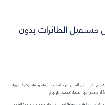
مستقبل الطائرات بدون
ة، مع قدرتها على التنقل عبر ظلمات سحيقة، وخفة حركتها الجوية
 أن يتطلع إليها العلماء كمصدر للإلهام.
بحسب ماورد في بحث لافت للنظر في مجلة العلوم الروبوتية (journal Science Robotics)، قام فريق من جامعة إلينوي