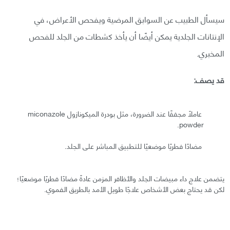
سيسأل الطبيب عن السوابق المرضية ويفحص الأعراض، في
الإنتانات الجلدية يمكن أيضًا أن يأخذ كشطات من الجلد للفحص
المخبري.
قد يصف:
عاملًا مجففًا عند الضرورة، مثل بودرة الميكونازول miconazole
powder.
مضادًا فطريًا موضعيًا للتطبيق المباشر على الجلد.
يتضمن علاج داء مبيضات الجلد والأظافر المزمن عادةً مضادًا فطريًا موضعيًا؛
لكن قد يحتاج بعض الأشخاص علاجًا طويل الأمد بالطريق الفموي.