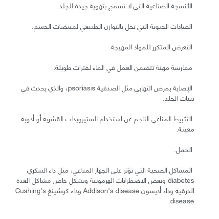
الأنسجة الصناعية التي لا تسمح بتهوية جيدة للجلد.
الصادات الحيوية التي تخل بالتوازن الطبيعي لمبيضات الجسم.
التعرض المتكرر للمواد المهيجة.
ممارسة مهنة تتضمن العمل في الماء لفترات طويلة.
الإصابة بمرض التهابي مثل الصدفية psoriasis، والذي يحدث في
ثنيات الجلد.
التثبيط المناعي الناجم عن استخدام الستيرويدات القشرية أو أدوية
معينة.
الحمل.
المشاكل الصحية التي تؤثر على الجهاز المناعي، مثل داء السكري
diabetes وبعض الاضطرابات الهرمونية وبشكل خاص مشاكل الغدة
الدرقية وداء أديسون Addison's disease وداء كوشينغ Cushing's
disease.