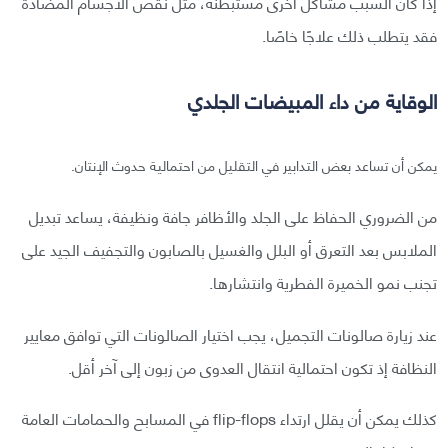
إذا كان السبب مشاكل أخرى مستبطنة، مثل نقص الأجسام المضادة
فقد يتطلب ذلك علاجًا خاصًا.
الوقاية من داء المبيضات الجلدي
يمكن أن تساعد بعض التدابير في التقليل من احتمالية حدوث الإنتان.
من الضروري الحفاظ على الجلد والأظافر جافة ونظيفة، يساعد تبديل
الملابس بعد التعرق أو البلل والغسيل بالصابون والتجفيف الجيد على
تجنب نمو الخميرة الفطرية وانتشارها.
عند زيارة صالونات التجميل، يجب اختيار الصالونات التي توافق معايير
النظافة إذ تكون احتمالية انتقال العدوى من زبون إلى آخر أقل.
كذلك يمكن أن يقلل ارتداء flip-flops في المسابح والحمامات العامة