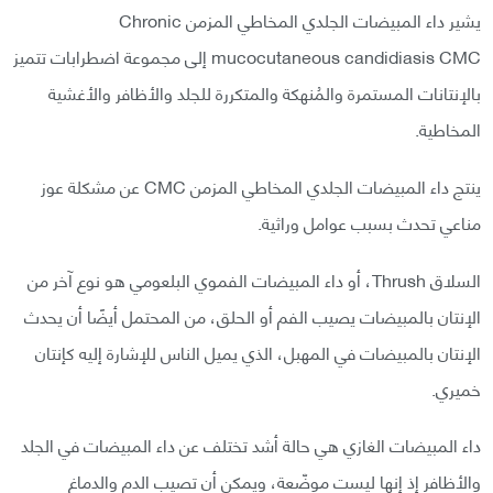
يشير داء المبيضات الجلدي المخاطي المزمن Chronic
mucocutaneous candidiasis CMC إلى مجموعة اضطرابات تتميز
بالإنتانات المستمرة والمُنهكة والمتكررة للجلد والأظافر والأغشية
المخاطية.
ينتج داء المبيضات الجلدي المخاطي المزمن CMC عن مشكلة عوز
مناعي تحدث بسبب عوامل وراثية.
السلاق Thrush، أو داء المبيضات الفموي البلعومي هو نوع آخر من
الإنتان بالمبيضات يصيب الفم أو الحلق، من المحتمل أيضًا أن يحدث
الإنتان بالمبيضات في المهبل، الذي يميل الناس للإشارة إليه كإنتان
خميري.
داء المبيضات الغازي هي حالة أشد تختلف عن داء المبيضات في الجلد
والأظافر إذ إنها ليست موضّعة، ويمكن أن تصيب الدم والدماغ