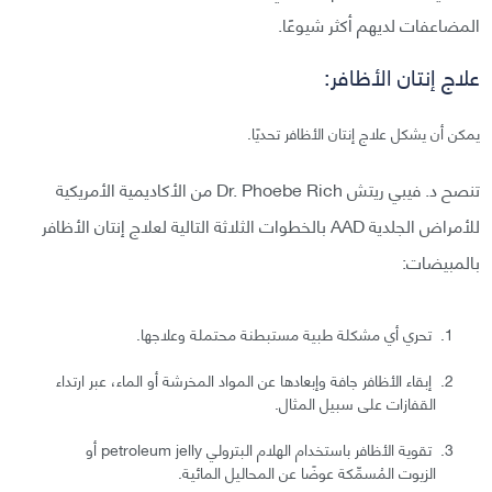
المضاعفات لديهم أكثر شيوعًا.
علاج إنتان الأظافر:
يمكن أن يشكل علاج إنتان الأظافر تحديًا.
تنصح د. فيبي ريتش Dr. Phoebe Rich من الأكاديمية الأمريكية
للأمراض الجلدية AAD بالخطوات الثلاثة التالية لعلاج إنتان الأظافر
بالمبيضات:
تحري أي مشكلة طبية مستبطنة محتملة وعلاجها.
إبقاء الأظافر جافة وإبعادها عن المواد المخرشة أو الماء، عبر ارتداء
القفازات على سبيل المثال.
تقوية الأظافر باستخدام الهلام البترولي petroleum jelly أو
الزيوت المُسمِّكة عوضًا عن المحاليل المائية.