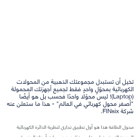
تخيل أن تستبدل مجموعتك الذهبية من المحولات
الكهربائية بمحوّلٍ واحدٍ فقط لجميع أجهزتك المحمولة
(Laptop)! ليس محوّلا واحدًا فحسب بل هو أيضًا
"أصغر محول كهربائي في العالم" - هذا ما ستعلن عنه
شركة FINsix.
محول الطاقة هذا هو أول تطبيق تجاري لنظرية الدائرة الكهربائية
الجديدة التي تم تطويرها من قِبَل ديفيد بيرولت أستاذ الهندسة