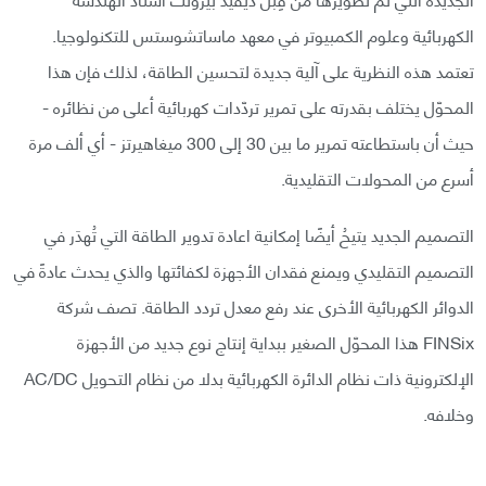
الكهربائية وعلوم الكمبيوتر في معهد ماساتشوستس للتكنولوجيا.
تعتمد هذه النظرية على آلية جديدة لتحسين الطاقة، لذلك فإن هذا
المحوّل يختلف بقدرته على تمرير تردّدات كهربائية أعلى من نظائره -
حيث أن باستطاعته تمرير ما بين 30 إلى 300 ميغاهيرتز - أي ألف مرة
أسرع من المحولات التقليدية.
التصميم الجديد يتيحُ أيضًا إمكانية اعادة تدوير الطاقة التي تُهدَر في
التصميم التقليدي ويمنع فقدان الأجهزة لكفائتها والذي يحدث عادةً في
الدوائر الكهربائية الأخرى عند رفع معدل تردد الطاقة. تصف شركة
FINSix هذا المحوّل الصغير ببداية إنتاج نوع جديد من الأجهزة
الإلكترونية ذات نظام الدائرة الكهربائية بدلا من نظام التحويل AC/DC
وخلافه.