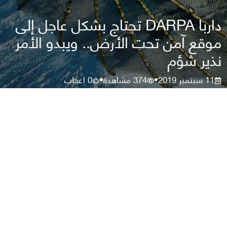
داربا DARPA تحتاج بشكل عاجل إلى
موقع آمن تحت الأرض.. ويبدو الأمر
نذير شؤم
11 سبتمبر 2019
374
مشاهدة
0
اعجاب
•
•