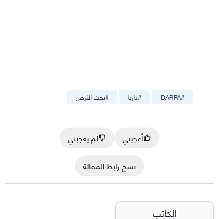
#
DARPA
#
داربا
#
تحت الأرض
أعجبني
لم يعجبني
نسخ رابط المقالة
الكاتب