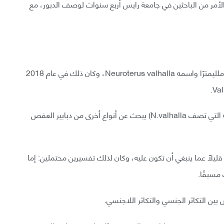
لأمر من الباحثين في جامعة رايس أربع سنوات لوصف الدبور، مع
كان بيدرو برانداو أول من اكتشف الدبور الذي يبلغ طوله ملليمترًا واسمه Neuroterus valhalla، وكان ذلك في عام 2018
في واقع الأمر كان برانداو دياز (المؤلف الرئيسي للدراسة التي تصف N.valhalla) يبحث عن أنواع أخرى من دبابير العفص
ليلًا عما ينبغي أن تكون عليه، وكان لذلك تفسيرين محتملين: إما
ف مسبقًا.
 بين التكاثر الجنسي والتكاثر اللاجنسي.