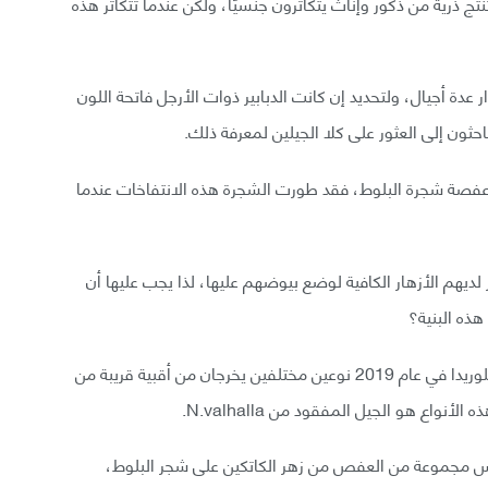
نتج ذرية من ذكور وإناث يتكاثرون جنسيًا، ولكن عندما تتكاثر هذه
دار عدة أجيال، ولتحديد إن كانت الدبابير ذوات الأرجل فاتحة اللون
الباحثون إلى العثور على كلا الجيلين لمعرفة ذلك.
N.valhal في تورمٍ ما أو في عفصة شجرة البلوط، فقد طورت الشجرة هذه الانتفاخات عندما
 لديهم الأزهار الكافية لوضع بيوضهم عليها، لذا يجب عليها أن
هذه البنية؟
وجد الباحثون الذين كانوا يبحثون عن دبابير العفص في فلوريدا في عام 2019 نوعين مختلفين يخرجان من أقبية قريبة من
يس مجموعة من العفص من زهر الكاتكين على شجر البلوط،