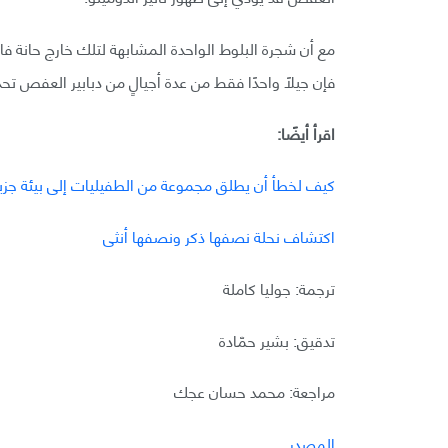
فإن جيلًا واحدًا فقط من عدة أجيالٍ من دبابير العفص ت
اقرأ أيضًا:
كيف لخطأ أن يطلق مجموعة من الطفيليات إلى بيئة جزيرة
اكتشاف نحلة نصفها ذكر ونصفها أنثى
ترجمة: جوليا كاملة
تدقيق: بشير حمّادة
مراجعة: محمد حسان عجك
المصدر