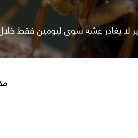
بير لا يغادر عشه سوى ليومين فقط خلال 
مق