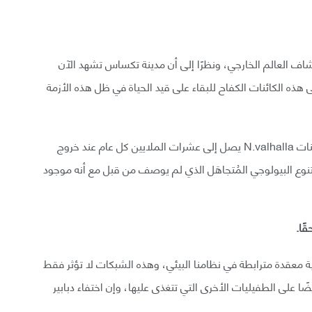
N.valhalla يومين فقط لاكتشاف العالم الخارجي، ونظرًا إلى أن مدينة تكساس تشهد الآن
 هذه الكائنات الكفاح للبقاء على قيد الحياة في ظل هذه الأزمة
كتب المؤلفون: «مع أن حجم العفصة دقيق فإن عدد كائنات N.valhalla يصل إلى عشرات الملايين كل عام عند خروج
 التنوع البيولوجي المُتجاهَل الذي لم يوصف من قبل مع أنه موجود
ًا.
 معقدة مترابطة في نظامنا البيئي، وهذه الشبكات لا تؤثر فقط
ا على الطفيليات الأخرى التي تتغذى عليها، وإن اختفاء دبابير