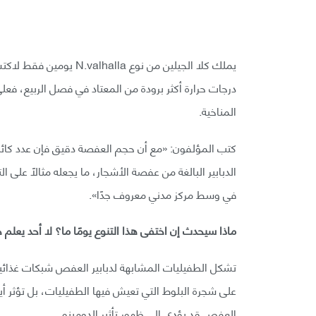
يملك كلا الجيلين من نوع 
درجات حرارة أكثر برودة من المعتاد في فصل الربيع، فعلى
المناخية.
الدبابير البالغة من عفصة الأشجار، ما يجعله مثالًا على
في وسط مركز مدني معروف جدًا».
ماذا سيحدث إن اختفى هذا التنوع يومًا ما؟ لا أحد يعلم حق
تشكل الطفيليات المشابهة لدبابير العفص شبكات غذائية
على شجرة البلوط التي تعيش فيها الطفيليات، بل تؤثر أيضً
العفص قد يؤدي إلى ظهور تأثير الدومينو.