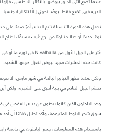
عندما تضع أنثى الدبور بيوضها بالتكائر اللاجنسي، فإنها ت
الذرية فهي تضع فقط بيوضًا تحوي إناثًا تتكاثر لاجنسيًا.
تجعل هذه الدورة التناسيلة تتبع الدبابير أمرً صعبًا على م
نوعًا جديدًا أو جيلًا متناوبًا من نوع عُرف مسبقًا، احتاج 
عُثر على الجيل الأول من la
كانت هذه الحشرات مجرد بيوض لتعزل جوعها الشديد.
ولكن عندما تظهر الدبابير البالغة في شهر مارس، لا تتوفر
تحشر الجيل القادم في بنية أخرى على الشجرة، ولكن أين 
سوق شجر البلوط المتبرعمة، وأكد تحليل DNA أن أحد هذه الأنواع هو الجيل المفقود من N.valhalla.
باستخدام هذه المعلومات، جمع الباحثون في جامعة را