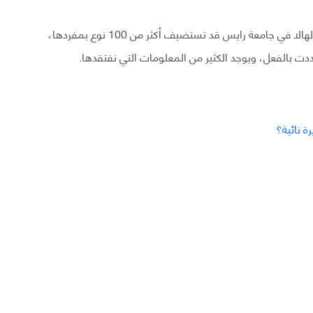
مع أن شجرة البلوط الواحدة المشابهة لتلك خارج حانة فالهالا في جامعة رايس قد تستضيف أكثر من 100 نوع بمفردها،
حددت بالفعل، ويوجد الكثير من المعلومات التي نفتقدها.
 نائية؟