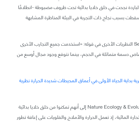
ة الباردة نجحت في خلق خلايا بدائية تحت ظروف مضبوطة -انطلاقًا
سقطت بسبب نجاح ذات التجربة في البيئة المناظرة المشابهة
نقد الكاتب الأول في الدراسة سيان جوردان Sean Jordan النظريات الأخرى في قوله: «استخدمت جميع التجارب الأخرى
أحماض دسمة متماثلة في الحجم، بينما نتوقع وجود مجال أوسع من
نوه مؤلفو الدراسة في المقال الذي صدر في مجلة Nature Ecology & Evolution إلى أنهم تمكنوا من خلق خلايا بدائية
رة المائية، إذ تعمل الحرارة والأملاح والقلويات على إعاقة تطور