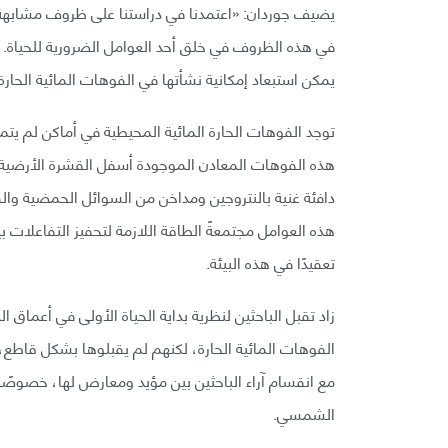
يضيف جوردان: «اعتمدنا في دراستنا على ظروف مشابهة لل
في هذه الظروف في خلق أحد العوامل الضرورية للحياة. لا 
يمكن استبعاد إمكانية نشأتها في الفوهات المائية الحارة
توجد الفوهات الحارة المائية المحيطية في أماكن لم يتمك
هذه الفوهات المعادن الموجودة أسفل القشرة الأرضية، و
دافئة غنية بالنتروجين ومداخن من السوائل الحمضية والق
هذه العوامل مجتمعةً الطاقة اللازمة لتحفيز التفاعلات 
تعقيدًا في هذه البيئة.
زاد تقبل الباحثين لنظرية بداية الحياة الأولى في أعماق 
مع انقسام آراء الباحثين بين مؤيد ومعارض لها، خصوصً
الشمسي.