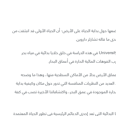
عها حول بداية الحياة على الأرض- أن الحياة الأولى قد انبثقت من
ى ما قاله تشارلز داروين.
نجح باحثون من كلية لندن الجامعية University College London في هذه الدراسة في خلق خلايا بدائية في مياه بحر
ب الفوهات المائية الحارة في أعماق البحار.
 أعماق الأرض بدلًا من الأماكن السطحية منها، وهذا ما وضحه
Nick La في تصريحه: «توجد العديد من النظريات المنافسة التي تدور حول مكان وكيفية بداية
الحارة الموجودة في عمق البحر، واكتشافاتنا الأخيرة تصب في كفة
لبدائية التي تعد إحدى الدعائم الرئيسية في تطور الحياة المعتمدة