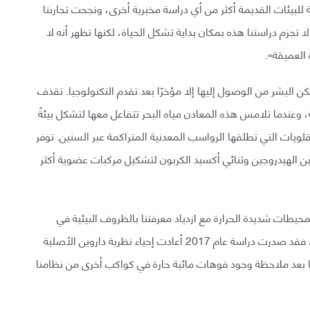
بيئات القديمة أكثر من أي دراسة مخبرية أخرى، ونجحت تجاربنا
تجزم دراستنا هذه بمكان بداية تشكل الحياة، لكنها تظهر أنه لا
 العميقة».
ن البشر من الوصول إليها إلا مؤخرًا بعد تقدم التكنولوجيا. تقذف
عندما تلامس هذه المعادن مياه البحر تتفاعل معها لتشكل بيئةً
لويات التي تطلقها الرواسب المعدنية المتراكمة عبر السنين. توفر
بين الهيدروجين وثنائي أكسيد الكربون لتشكيل مركبات عضوية أكثر
المحيطات شديدة الحرارة مع ازدياد معرفتنا بالظروف البيئية في
الفوهات المائية الحارة، لكنهم لم يقبلوها بشكل قاطع، فقد صدرت دراسة عام 2017 أعادت إحياء نظرية داروين الأصلية
ا بعد ملاحظة وجود فوهات مائية حارة في كواكب أخرى من نظامنا