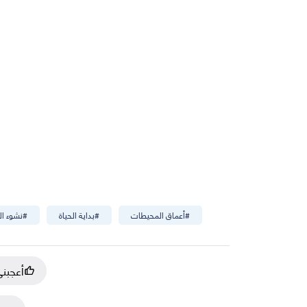
#
أعماق المحيطات
#
بداية الحياة
#
نشوء ال
أعجبن