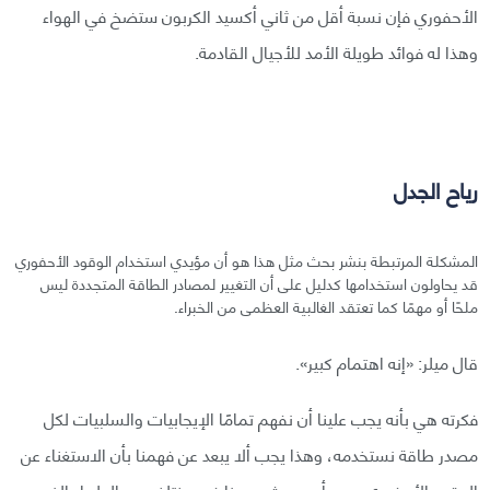
الأحفوري فإن نسبة أقل من ثاني أكسيد الكربون ستضخ في الهواء
وهذا له فوائد طويلة الأمد للأجيال القادمة.
رياح الجدل
المشكلة المرتبطة بنشر بحث مثل هذا هو أن مؤيدي استخدام الوقود الأحفوري
قد يحاولون استخدامها كدليل على أن التغيير لمصادر الطاقة المتجددة ليس
ملحًا أو مهمًا كما تعتقد الغالبية العظمى من الخبراء.
قال ميلر: «إنه اهتمام كبير».
فكرته هي بأنه يجب علينا أن نفهم تمامًا الإيجابيات والسلبيات لكل
مصدر طاقة نستخدمه، وهذا يجب ألا يبعد عن فهمنا بأن الاستغناء عن
الوقود الأحفوري يجب أن يحدث، وهذا غير مختلف عن العلماء الذين