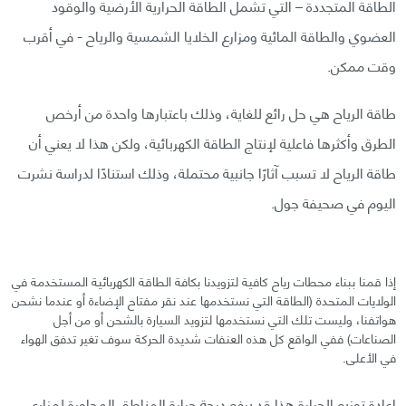
الطاقة المتجددة – التي تشمل الطاقة الحرارية الأرضية والوقود
العضوي والطاقة المائية ومزارع الخلايا الشمسية والرياح - في أقرب
وقت ممكن.
طاقة الرياح هي حل رائع للغاية، وذلك باعتبارها واحدة من أرخص
الطرق وأكثرها فاعلية لإنتاج الطاقة الكهربائية، ولكن هذا لا يعني أن
طاقة الرياح لا تسبب آثارًا جانبية محتملة، وذلك استنادًا لدراسة نشرت
اليوم في صحيفة جول.
إذا قمنا ببناء محطات رياح كافية لتزويدنا بكافة الطاقة الكهربائية المستخدمة في
الولايات المتحدة (الطاقة التي نستخدمها عند نقر مفتاح الإضاءة أو عندما نشحن
هواتفنا، وليست تلك التي نستخدمها لتزويد السيارة بالشحن أو من أجل
الصناعات) ففي الواقع كل هذه العنفات شديدة الحركة سوف تغير تدفق الهواء
في الأعلى.
إعادة توزيع الحرارة هذا قد يرفع درجة حرارة المناطق المجاورة لمزارع