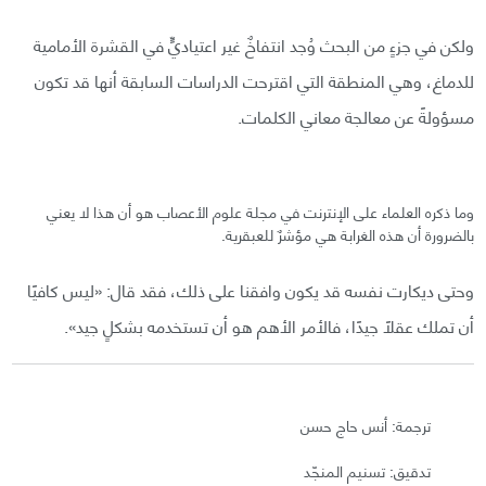
ولكن في جزءٍ من البحث وُجد انتفاخٌ غير اعتياديٍّ في القشرة الأمامية
للدماغ، وهي المنطقة التي اقترحت الدراسات السابقة أنها قد تكون
مسؤولةً عن معالجة معاني الكلمات.
وما ذكره العلماء على الإنترنت في مجلة علوم الأعصاب هو أن هذا لا يعني
بالضرورة أن هذه الغرابة هي مؤشرٌ للعبقرية.
وحتى ديكارت نفسه قد يكون وافقنا على ذلك، فقد قال: «ليس كافيًا
أن تملك عقلًا جيدًا، فالأمر الأهم هو أن تستخدمه بشكلٍ جيد».
ترجمة: أنس حاج حسن
تدقيق: تسنيم المنجّد