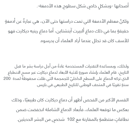
أصحابها -وبشكلٍ خاصٍ شكل سطوح هذه الأدمغة-.
ولكنَّ معظم الأدمغة التي تمت دراستها حتى الآن، هي عبارةٌ عن أدمغةٍ
حقيقةٍ بما في ذلك دماغ ألبيرت آينشتاين، أما دماغ رينيه ديكارت فهو
للأسف كان قد تحلل عندما أراد العلماء أن يدرسوه.
ولذلك، وبمساعدة التقنيات المستخدمة عادةً من أجل دراسة بشر ما قبل
التاريخ، قام العلماء بإنشاء صورةٍ ثلاثية الأبعاد لدماغ ديكارت عبر مسح الانطباع
الذي تركه الدماغ على السطح الداخليّ للجمجمة التي ظلت محفوظةً لمدة 200
سنةٍ تقريبًا في المتحف الوطني للتاريخ الطبيعي في باريس.
القسم الأكبر من الفحص أظهر أن دماغ ديكارت كان طبيعيًا، وذلك
بعكس ما توقعه العلماء، فأبعاد الدماغ الشاملة انخفضت ضمن
نطاقاتٍ منتظمةٍ بالمقارنة مع 102 شخصٍ من البشر الحديثين.