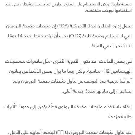
وصفة طبية. ولكن الاستخدام على المدى الطويل قد يسبب مشكلة، حتى عند
استخدامها بجرعات منخفضة.
تقول إدارة الغذاء والدواء الأمريكية (FDA) إن مثبطات مضخة البروتون
التي لا تستلزم وصفة طبية (OTC) يجب أن تؤخذ فقط لمدة 14 يومًا
لثلاث مرات في السنة.
في بعض الحالات، قد تكون الأدوية الأخرى -مثل حاصرات مستقبلات
الهيستامين H2- مناسبة. ولكن ربما ما يزال بعض الأشخاص يعانون
أعراضًا مزعجة بعد التوقف عن تناول مثبطات مضخة البروتون وقد
يحتاجون إلى تناولها مجددًا بجرعة أعلى.
إيقاف استخدام مثبطات مضخة البروتون فجأة يؤدي إلى حدوث تأثيرات
جانبية مزعجة:
عند تناول مثبطات مضخة البروتون (PPIs) لبضعة أسابيع على الأقل،