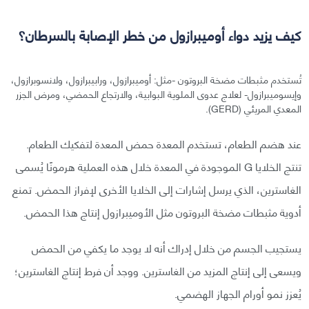
كيف يزيد دواء أوميبرازول من خطر الإصابة بالسرطان؟
تُستخدم مثبطات مضخة البروتون -مثل: أوميبرازول، ورابيبرازول، ولانسوبرازول،
وإيسوميبرازول- لعلاج عدوى الملوية البوابية، والارتجاع الحمضي، ومرض الجزر
المعدي المريئي (GERD).
عند هضم الطعام، تستخدم المعدة حمض المعدة لتفكيك الطعام.
تنتج الخلايا G الموجودة في المعدة خلال هذه العملية هرمونًا يُسمى
الغاسترين، الذي يرسل إشارات إلى الخلايا الأخرى لإفراز الحمض. تمنع
أدوية مثبطات مضخة البروتون مثل الأوميبرازول إنتاج هذا الحمض.
يستجيب الجسم من خلال إدراك أنه لا يوجد ما يكفي من الحمض
ويسعى إلى إنتاج المزيد من الغاسترين. ووجد أن فرط إنتاج الغاسترين؛
يُعزز نمو أورام الجهاز الهضمي.