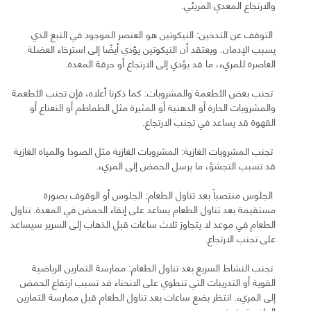
والارتجاع المعدي المريئي.
التوقف عن التدخين: النيكوتين هو العنصر الموجود في التبغ الذي
يسبب الإدمان. ويعتقد أن النيكوتين يؤدي أيضًا إلى استرخاء العضلة
العاصرة للمريء، ما قد يؤدي إلى الارتجاع أو حرقة المعدة.
تجنب بعض الأطعمة والمشروبات: كما ذكرنا أعلاه، فإن تجنب الأطعمة
والمشروبات الحارة أو الدهنية أو المثيرة مثل الطماطم أو النعناع أو
القهوة قد يساعد في تجنب الارتجاع.
تجنب المشروبات الغازية: المشروبات الغازية مثل الصودا والمياه الغازية
قد تسبب التجشؤ، ما يرسل الحمض إلى المريء.
الجلوس منتصباً بعد تناول الطعام: الجلوس أو الوقوف بصورة
مستقيمة بعد تناول الطعام يساعد على إبقاء الحمض في المعدة. تناول
الطعام في موعد لا يتجاوز ثلاث ساعات قبل الذهاب إلى السرير سيساعد
على تجنب الارتجاع.
تجنب النشاط السريع بعد تناول الطعام: ممارسة التمارين الرياضية
القوية أو التدريبات التي تنطوي على الانحناء قد تسبب ارتفاع الحمض
إلى المريء. انتظر بضع ساعات بعد تناول الطعام قبل ممارسة التمارين
الرياضية بقوة.