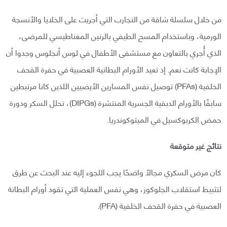
من خلال سلسلة شاقة من التجارب التي أجريت على الخلايا والأنسجة
الورمية، وباستخدام المسح الطيفي بالرنين المغناطيسي للمرضى،
الذي أُجري بالتعاون مع مستشفى الأطفال في لوس أنجلوس وجدوا أن
الإجابة كانت نعم. إذ تعيد الأورام البطانية العصبية في حفرة القحف
الخلفية (PFAs) توصيل نفس المسارين الأيضيين اللذين كانا مرتبطين
سابقًا بالأورام الدبقية الجسرية المنتشرة (DIPGs)، تحلل السكر ودورة
حمض الكربوكسيل في الميتوكوندريا.
نتائج غير متوقعة
كان مرض السكري مجالًا واضحًا يجب اللجوء إليه عند البحث عن طرق
لتثبيط استقلاب الجلوكوز، وهي نفس العملية التي تقود أورام البطانة
العصبية في حفرة القحف الخلفية (PFA).