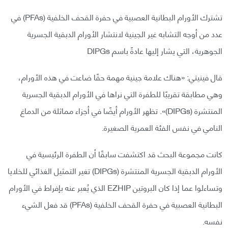
تشترك الأورام البطانية العصبية في حفرة القحف الخلفية (PFAs) في
عدد من أوجه التشابه غير الجينية لانتشار الأورام الدبقية الجسرية
الجوهرية، التي يشار إليها عادةً باسم DIPGs
قال فينيتي: «هناك علامة جينية مهمة حقًا ضاعت في هذه الأورام،
وهي مطابقة تقريبًا للطفرة التي نراها في الأورام الدبقية الجسرية
المنتشرة (DIPGs)». تظهر الأورام أيضًا في أجزاء مماثلة من الدماغ
النامي في نفس الفئة العمرية الصغيرة.
كانت مجموعة البحث قد اكتشفت سابقًا أن الطفرة الرئيسية في
الأورام الدبقية الجسرية المنتشرة (DIPGs) تغير التمثيل الغذائي للخلايا
وتساءلوا عما إذا كان البروتين EZHIP الذي يُعبر عنه بإفراط في الأورام
البطانية العصبية في حفرة القحف الخلفية (PFAs) قد فعل الشيء
نفسه.