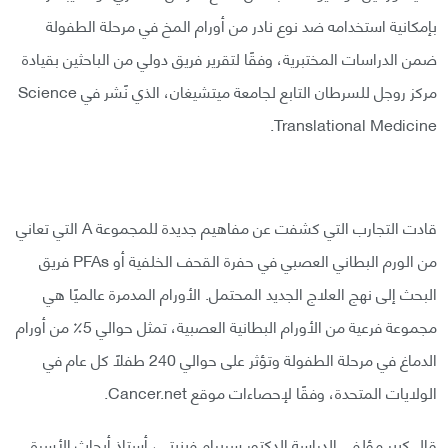
بإمكانية استخدامه ضد نوع نادر من أورام المخ في مرحلة الطفولة
ضمن الدراسات المختبرية، وفقًا لتقرير فريق دولي من الباحثين بقيادة
مركز روجل للسرطان التابع لجامعة ميتشيغان، الذي نًشر في Science
Translational Medicine.
قادت التجارب التي كشفت عن مفاهيم جديدة للمجموعة A التي تعاني
من الورم البطاني العصبي في حفرة القحف الخلفية أو PFAs فريق
البحث إلى نهج العلاج الجديد المحتمل. الأورام المدمرة عالميًا هي
مجموعة فرعية من الأورام البطانية العصبية، تمثل حوالي 5٪ من أورام
الدماغ في مرحلة الطفولة وتؤثر على حوالي 240 طفلاً كل عام في
الولايات المتحدة، وفقًا لإحصاءات موقع Cancer.net.
قال كبير مؤلفي الدراسة الدكتور سريرام فينيتي، أستاذ أبحاث الأسرة