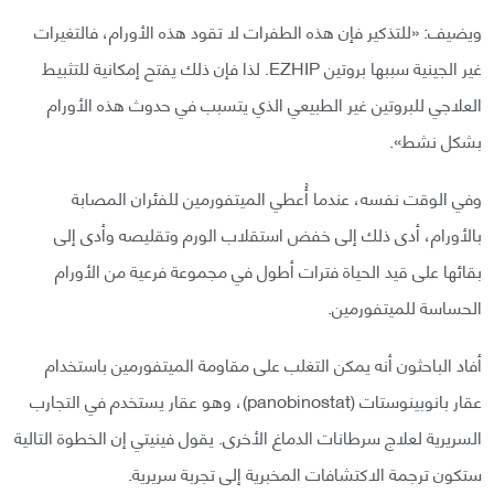
ويضيف: «للتذكير فإن هذه الطفرات لا تقود هذه الأورام، فالتغيرات
غير الجينية سببها بروتين EZHIP. لذا فإن ذلك يفتح إمكانية للتثبيط
العلاجي للبروتين غير الطبيعي الذي يتسبب في حدوث هذه الأورام
بشكل نشط».
وفي الوقت نفسه، عندما أُعطي الميتفورمين للفئران المصابة
بالأورام، أدى ذلك إلى خفض استقلاب الورم وتقليصه وأدى إلى
بقائها على قيد الحياة فترات أطول في مجموعة فرعية من الأورام
الحساسة للميتفورمين.
أفاد الباحثون أنه يمكن التغلب على مقاومة الميتفورمين باستخدام
عقار بانوبينوستات (panobinostat)، وهو عقار يستخدم في التجارب
السريرية لعلاج سرطانات الدماغ الأخرى. يقول فينيتي إن الخطوة التالية
ستكون ترجمة الاكتشافات المخبرية إلى تجربة سريرية.