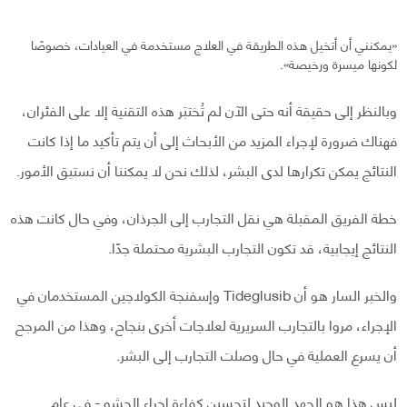
«يمكنني أن أتخيل هذه الطريقة في العلاج مستخدمة في العيادات، خصوصًا
لكونها ميسرة ورخيصة».
وبالنظر إلى حقيقة أنه حتى الآن لم تُختبَر هذه التقنية إلا على الفئران،
فهناك ضرورة لإجراء المزيد من الأبحاث إلى أن يتم تأكيد ما إذا كانت
النتائج يمكن تكرارها لدى البشر، لذلك نحن لا يمكننا أن نستبق الأمور.
خطة الفريق المقبلة هي نقل التجارب إلى الجرذان، وفي حال كانت هذه
النتائج إيجابية، قد تكون التجارب البشرية محتملة جدًا.
والخبر السار هو أن Tideglusib وإسفنجة الكولاجين المستخدمان في
الإجراء، مروا بالتجارب السريرية لعلاجات أخرى بنجاح، وهذا من المرجح
أن يسرع العملية في حال وصلت التجارب إلى البشر.
ليس هذا هو الجهد الوحيد لتحسين كفاءة إجراء الحشو - في عام