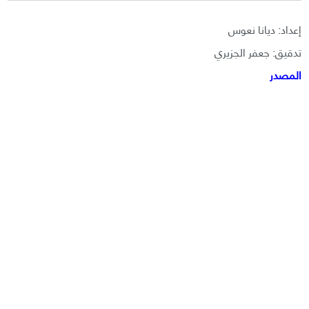
إعداد: ديانا نعوس
تدقيق: جعفر الجزيري
المصدر