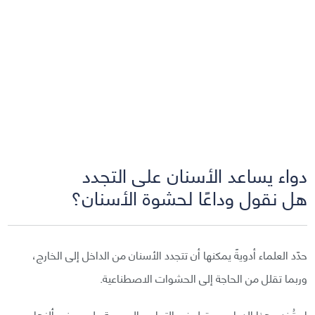
دواء يساعد الأسنان على التجدد
هل نقول وداعًا لحشوة الأسنان؟
حدّد العلماء أدويةً يمكنها أن تتجدد الأسنان من الداخل إلى الخارج،
وربما تقلل من الحاجة إلى الحشوات الاصطناعية.
استُخدِم هذا الدواء من قبل في التجارب السريرية على مرض ألزهايمر،