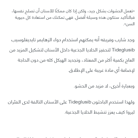
«تعمل الحشوات بشكل جيد، ولكن إذا كان ممكنًا للأسنان أن تصلح نفسها،
فبالتأكيد ستكون هذه وسيلة أفضل. فهي تمكنك من استعادة كل حيوية
السن».
وجد شارب وفريقه أنه يمكنهم استخدام دواء الزهايمر تايديغلوسيب
Tideglusib لتحفيز الخلايا الجذعية داخل الأسنان لتشكيل المزيد من
العاج بكمية أكثر من المعتاد، وتجديد الهيكل كله من دون الحاجة
لإضافة أي مادة غريبة على الإطلاق.
وبعبارة أخرى، لا مزيد من الحشو.
ولهذا استخدم الباحثون Tideglusib على الأسنان التالفة لدى الفئران
ليروا كيف يعزز تنشيط الخلايا الجذعية.