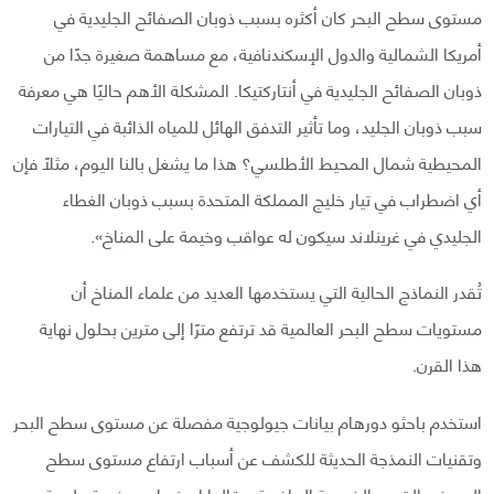
مستوى سطح البحر كان أكثره بسبب ذوبان الصفائح الجليدية في
أمريكا الشمالية والدول الإسكندنافية، مع مساهمة صغيرة جدًا من
ذوبان الصفائح الجليدية في أنتاركتيكا. المشكلة الأهم حاليًا هي معرفة
سبب ذوبان الجليد، وما تأثير التدفق الهائل للمياه الذائبة في التيارات
المحيطية شمال المحيط الأطلسي؟ هذا ما يشغل بالنا اليوم، مثلًا فإن
أي اضطراب في تيار خليج المملكة المتحدة بسبب ذوبان الغطاء
الجليدي في غرينلاند سيكون له عواقب وخيمة على المناخ».
تُقدر النماذج الحالية التي يستخدمها العديد من علماء المناخ أن
مستويات سطح البحر العالمية قد ترتفع مترًا إلى مترين بحلول نهاية
هذا القرن.
استخدم باحثو دورهام بيانات جيولوجية مفصلة عن مستوى سطح البحر
وتقنيات النمذجة الحديثة للكشف عن أسباب ارتفاع مستوى سطح
البحر في القرون الخمسة الماضية. وقالوا إن ذوبان صفيحة جليدية