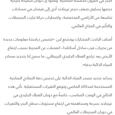
حجمها يساوي ضعف حجم غرينلاند أدى إلى فيضان في مساحات
شاسعة من الأراضي المنخفضة، واضطراب حركة تيارت المحيطات،
والتأثير في المناخ العالمي.
أضاف الباحث المشارك يوتشنغ لين: «تتضمن دراستنا معلومات جديدة
من بحيرات قرب ساحل أسكتلندا، انفصلت عن المحيط بسبب ارتفاع
الأرض بعد تراجع الغطاء الجليدي البريطاني، ما سمح لنا بتحديد مصادر
المياه الذائبة بدقة».
يساعد تحديد مصدر المياه الذائبة على تحسين دقة النماذج المناخية
المستخدمة لمحاكاة الماضي وتوقع التغيرات المستقبلية. تأتي هذه
النتائج في الوقت المناسب، خاصةً مع ذوبان الغطاء الجليدي في
غرينلاند بسرعة ومساهمته في ارتفاع مستويات سطح البحر والتغيرات
في دوران المحيطات العالمي.