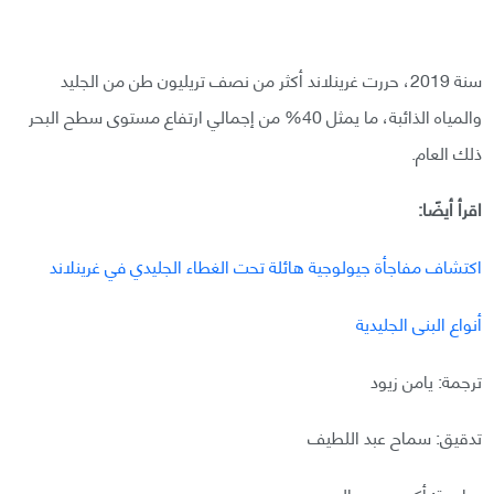
سنة 2019، حررت غرينلاند أكثر من نصف تريليون طن من الجليد
والمياه الذائبة، ما يمثل 40% من إجمالي ارتفاع مستوى سطح البحر
ذلك العام.
اقرأ أيضًا:
اكتشاف مفاجأة جيولوجية هائلة تحت الغطاء الجليدي في غرينلاند
أنواع البنى الجليدية
ترجمة: يامن زيود
تدقيق: سماح عبد اللطيف
مراجعة: أكرم محيي الدين