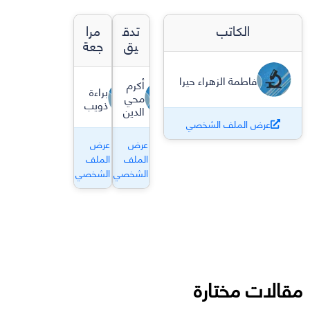
الكاتب
تدق
مرا
يق
جعة
فاطمة الزهراء حيرا
أكرم
براءة
محي
ذويب
الدين
عرض الملف الشخصي
عرض
عرض
الملف
الملف
الشخصي
الشخصي
مقالات مختارة