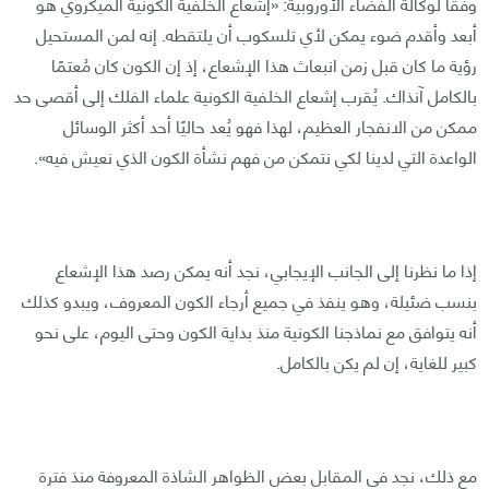
وفقًا لوكالة الفضاء الأوروبية: «إشعاع الخلفية الكونية الميكروي هو
أبعد وأقدم ضوء يمكن لأي تلسكوب أن يلتقطه. إنه لمن المستحيل
رؤية ما كان قبل زمن انبعاث هذا الإشعاع، إذ إن الكون كان مُعتمًا
بالكامل آنذاك. يُقرب إشعاع الخلفية الكونية علماء الفلك إلى أقصى حد
ممكن من الانفجار العظيم، لهذا فهو يُعد حاليًا أحد أكثر الوسائل
الواعدة التي لدينا لكي نتمكن من فهم نشأة الكون الذي نعيش فيه».
إذا ما نظرنا إلى الجانب الإيجابي، نجد أنه يمكن رصد هذا الإشعاع
بنسب ضئيلة، وهو ينفذ في جميع أرجاء الكون المعروف، ويبدو كذلك
أنه يتوافق مع نماذجنا الكونية منذ بداية الكون وحتى اليوم، على نحو
كبير للغاية، إن لم يكن بالكامل.
مع ذلك، نجد في المقابل بعض الظواهر الشاذة المعروفة منذ فترة