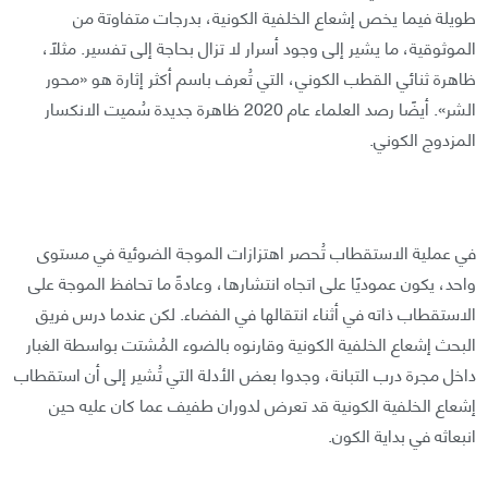
طويلة فيما يخص إشعاع الخلفية الكونية، بدرجات متفاوتة من
الموثوقية، ما يشير إلى وجود أسرار لا تزال بحاجة إلى تفسير. مثلًا،
ظاهرة ثنائي القطب الكوني، التي تُعرف باسم أكثر إثارة هو «محور
الشر». أيضًا رصد العلماء عام 2020 ظاهرة جديدة سُميت الانكسار
المزدوج الكوني.
في عملية الاستقطاب تُحصر اهتزازات الموجة الضوئية في مستوى
واحد، يكون عموديًا على اتجاه انتشارها، وعادةً ما تحافظ الموجة على
الاستقطاب ذاته في أثناء انتقالها في الفضاء. لكن عندما درس فريق
البحث إشعاع الخلفية الكونية وقارنوه بالضوء المُشتت بواسطة الغبار
داخل مجرة درب التبانة، وجدوا بعض الأدلة التي تُشير إلى أن استقطاب
إشعاع الخلفية الكونية قد تعرض لدوران طفيف عما كان عليه حين
انبعاثه في بداية الكون.