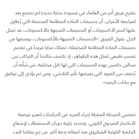
يقترح فريق آخر من العلماء في مسودة بحثية جديدة لم تخضع بعد
لمراجعة الأقران، أن جسيمات المادة المظلمة المحتملة التي يُطلق
عليها اسم الأكسيونات أو الجسيمات الشبيهة بالأكسيونات، قد تمثل
الحل. يقول الفريق: «الجسيمات الشبيهة بالأكسيونات، بوصفها من
جسيمات المادة المظلمة المحتملة، تمتلك مزايا فريدةً في تقديم
تفسير طبيعي لمثل هذه الظواهر، إذ تكشف نتائجنا أن التراكب بين
مجالين خاصين بهذه الجسيمات التي لها كتل مختلفة، من شأنه أن
يُخفف من القيود التي يفرضها تأثير التلاشي، ومن ثم يؤدي إلى توافق
مع بيانات الرصد».
تقتضي المرحلة المقبلة إجراء المزيد من الدراسات لتعزيز فرضية
الانكسار المزدوج الكوني، وتحديد زاوية دوران الاستقطاب لإشعاع
الخلفية الكونية الميكروي منذ انبعاثه بدقة أكبر. من ثم يمكننا البدء