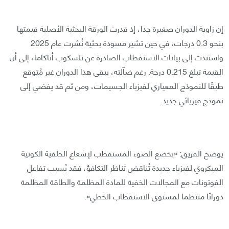
إن زاوية الدوران صغيرة جدا، إذ قدرت الورقة البحثية الأصلية قيمتها
بنحو 0.3 درجات، في حين تشير مسودة بحثية نُشرت عام 2025
واستندت إلى بيانات الاستقطاب الصادرة عن تلسكوب أتاكاما، إلى أن
القيمة تبلغ 0.215 درجة. رغم ضآلته، يبقى هذا الدوران غير مُتوقع
طبقًا للنموذج المعياري لفيزياء الجسيمات، ومن ثم قد يفضي إلى
نموذج فيزيائي جديد.
يوضح الفريق: «يخضع الضوء المستقطب لإشعاع الخلفية الكونية
الميكروي لفيزياء جديدة تُناقض تَناظر التكافؤ، فقد يُسبب تفاعل
الفوتونات مع المجالات الخفية للمادة المظلمة والطاقة المظلمة
دورانًا منتظما لمستوى الاستقطاب الخطي».