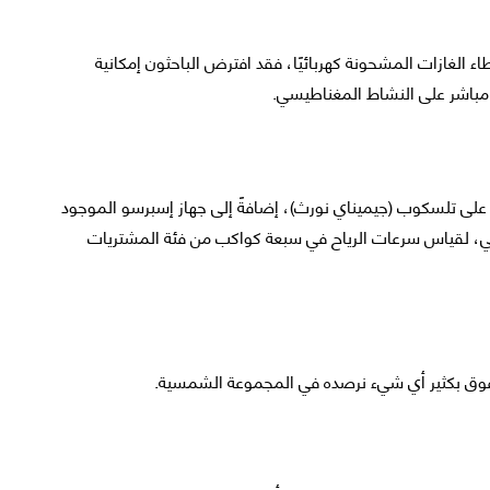
ء الغازات المشحونة كهربائيًا، فقد افترض الباحثون إمكانية
 مباشر على النشاط المغناطيسي.
ستخدم الفريق جهاز MAROON-X المثبت على تلسكوب (جيميناي نورث)، إضافةً إلى جهاز إسبرسو الموجود
نوبي، لقياس سرعات الرياح في سبعة كواكب من فئة المشتريات
 تفوق بكثير أي شيء نرصده في المجموعة الشمسية.