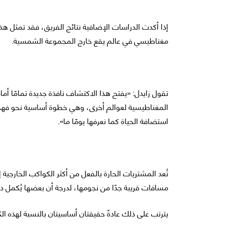
إذا أكدت الدراسات الإضافية نتائج الفريق، فقد تمثل هذ
مغناطيسي في عالم يقع خارج المجموعة الشمسية.
تقول زايدل: «يفتح هذا الاكتشاف نافذة جديدة تمامًا أما
المغناطيسية لعوالم أخرى، وهي خطوة أساسية نحو فهم 
استضافة الحياة كما نعرفها يومًا ما».
تُعد المشتريات الحارة بالفعل من أكثر الكواكب الخارجية إ
مسافات قريبة جدًا من نجومها، لدرجة أن بعضها يُكمل د
يترتب على ذلك عادةً حقيقتان أساسيتان بالنسبة لهذه ال