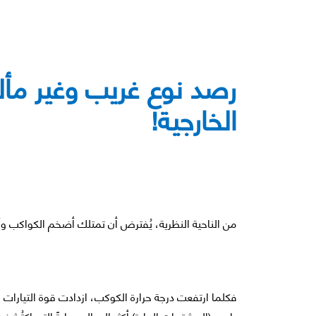
رصد نوع غريب وغير مأل
الخارجية!
من الناحية النظرية، يُفترض أن تمتلك أضخم الكواكب وأكث
فكلما ارتفعت درجة حرارة الكوكب، ازدادت قوة التيارات 
باسم (المشتريات الحارة) أكثر العوالم حرارةً التي اكتُ