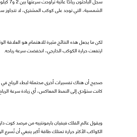
سجل الباح
الشمسية، التي توجد على كوكب المشتري، لا تتجاوز سرعتها نحو 0.4 كيلومتر
لكن ما يجعل هذه النتائج مثيرة للاهتمام هو العلاقة الوا
ارتفعت حرارة الكوكب الخارجي، انخفضت سرعة رياحه.
صحيح أن هناك تفسيرات أخرى محتملة لبطء الرياح في الم
كانت ستؤدي إلى النمط المعاكس، أي زيادة سرعة الرياح م
ويقول عالم الفلك فيفيان بارمونتييه من مرصد كوت دازو
الكواكب الأكثر حرارة تمتلك طاقة أكبر ينبغي أن تُسرع الر