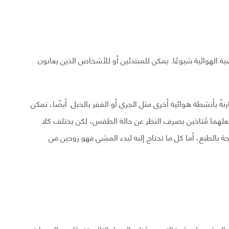
ية الهوائية شيوعًا. يمكن للمبتدئين أو للأشخاص الذين يعانون
نةً بأنشطة هوائية أخرى مثل الجري أو القفز بالحبل. أيضًا، تمكن
علهما مُتاحَين بصرف النظر عن حالة الطقس، لكن يختلف كلا
ة بالطبع، أما كل ما تحتاج إليه لبدء المشي فهو زوجين من
و المشي على شدة التمرين. يُظهر الجدول التالي تقريبًا عدد السعرات