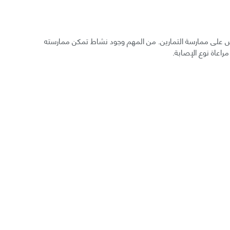
خص على ممارسة التمارين. من المهم وجود نشاط تمكن ممارسته
اعاة نوع الإصابة.