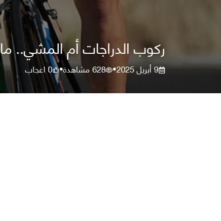
ركوب الدراجات أم المشي.. ما
9 أبريل 2025
628
مشاهدة
0
اعجاب
•
•