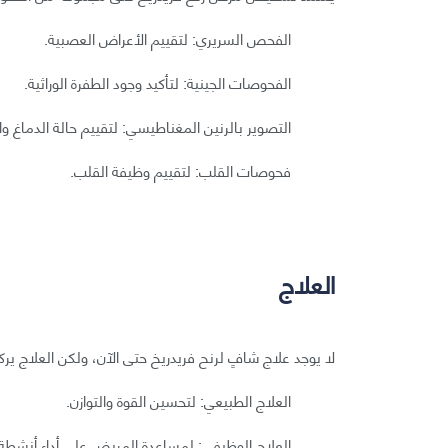
الفحص السريري: لتقييم الأعراض العصبية.
الفحوصات الجينية: لتأكيد وجود الطفرة الوراثية.
التصوير بالرنين المغناطيسي: لتقييم حالة الدماغ وا
فحوصات القلب: لتقييم وظيفة القلب.
العلاج
لا يوجد علاج شافٍ لرنح فريدريخ حتى الآن، ولكن العلاج ير
العلاج الطبيعي: لتحسين القوة والتوازن.
العلاج الوظيفي: لمساعدة المريض على أداء أنشطة ال