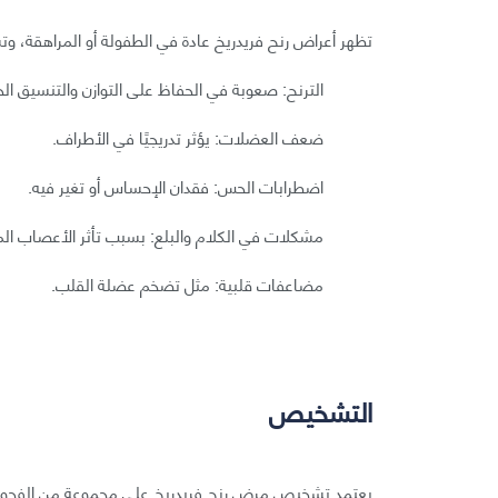
تظهر أعراض رنح فريدريخ عادة في الطفولة أو المراهقة، و
الترنح: صعوبة في الحفاظ على التوازن والتنسيق الح
ضعف العضلات: يؤثر تدريجيًا في الأطراف.
اضطرابات الحس: فقدان الإحساس أو تغير فيه.
مشكلات في الكلام والبلع: بسبب تأثر الأعصاب ال
مضاعفات قلبية: مثل تضخم عضلة القلب.
التشخيص
يعتمد تشخيص مرض رنح فريدريخ على مجموعة من الفحو