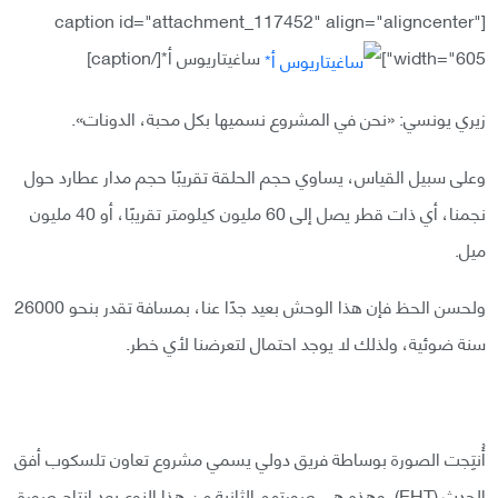
[caption id="attachment_117452" align="aligncenter"
width="605"]
ساغيتاريوس أ*[/caption]
زيري يونسي: «نحن في المشروع نسميها بكل محبة، الدونات».
وعلى سبيل القياس، يساوي حجم الحلقة تقريبًا حجم مدار عطارد حول
نجمنا، أي ذات قطر يصل إلى 60 مليون كيلومتر تقريبًا، أو 40 مليون
ميل.
ولحسن الحظ فإن هذا الوحش بعيد جدًا عنا، بمسافة تقدر بنحو 26000
سنة ضوئية، ولذلك لا يوجد احتمال لتعرضنا لأي خطر.
أُنتِجت الصورة بوساطة فريق دولي يسمي مشروع تعاون تلسكوب أفق
الحدث (EHT). وهذه هي صورتهم الثانية من هذا النوع بعد إنتاج صورة