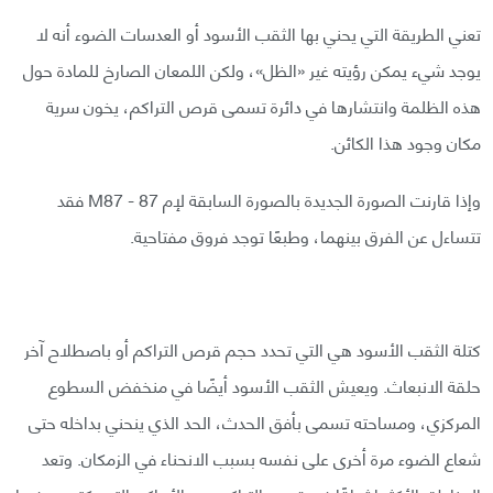
تعني الطريقة التي يحني بها الثقب الأسود أو العدسات الضوء أنه لا
يوجد شيء يمكن رؤيته غير «الظل»، ولكن اللمعان الصارخ للمادة حول
هذه الظلمة وانتشارها في دائرة تسمى قرص التراكم، يخون سرية
مكان وجود هذا الكائن.
وإذا قارنت الصورة الجديدة بالصورة السابقة لإم 87 - M87 فقد
تتساءل عن الفرق بينهما، وطبعًا توجد فروق مفتاحية.
كتلة الثقب الأسود هي التي تحدد حجم قرص التراكم أو باصطلاح آخر
حلقة الانبعاث. ويعيش الثقب الأسود أيضًا في منخفض السطوع
المركزي، ومساحته تسمى بأفق الحدث، الحد الذي ينحني بداخله حتى
شعاع الضوء مرة أخرى على نفسه بسبب الانحناء في الزمكان. وتعد