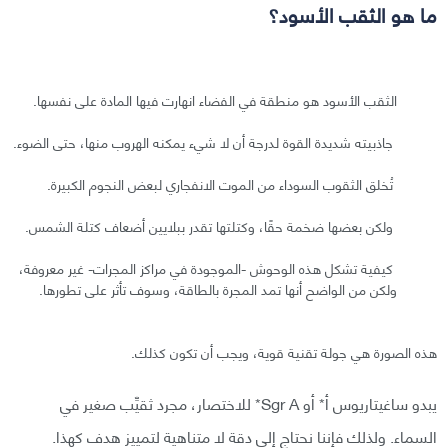
ما هو الثقب الأسود؟
الثقب الأسود هو منطقة في الفضاء انهارت فيها المادة على نفسها.
جاذبيته شديدة القوة لدرجة أن لا شيء يمكنه الهروب منها، حتى الضوء.
تُخلق الثقوب السوداء من الموت الانفجاري لبعض النجوم الكبيرة.
ولكن بعضها ضخمة حقًا، وكتلتها تقدر ببلايين أضعاف كتلة الشمس.
كيفية تشكل هذه الوحوش -الموجودة في مراكز المجرات- غير معروفة،
ولكن من الواضح أنها تمد المجرة بالطاقة، وسوف تأثر على تطورها.
هذه الصورة هي جولة تقنية قوية، ويجب أن تكون كذلك.
يبدو ساغيتاريوس أ* أو Sgr A* للاختصار، مجرد ثقيِّب صغير في
السماء. ولذلك فإننا نحتاج إلى دقة لا متناهية لتمييز هدف كهذا.