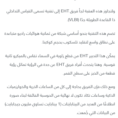
ولتجاوز هذه العقبة لجأ فريق EHT إلى تقنية تسمى القياس التداخلي
ذا القاعدة الطويلة جدًا (VLBI).
تضم هذه التقنية بنحو أساسي شبكة من ثمانية هوائيات راديو متباعدة
على نطاق واسع لتقليد تلسكوب بحجم كوكبنا.
يمكّن هذا التدبير EHT من قطع زاوية في السماء تقاس بالميكرو ثانية
قوسية. وهنا يتحدث أفراد فريق EHT عن حدة في الرؤية تماثل رؤية
قطعة من الخبز على سطح القمر.
ومع ذلك فإن الفريق بحاجة إلى كل من الساعات الذرية والخوارزميات
الذكية وساعات تكاد تكون لا نهائية من الحوسبة الفائقة لبناء صورة
انطلاقًا من العديد من البيتابايتات (1 بيتابايت تساوي مليون جيجابايت)
من البيانات التي جُمعت.