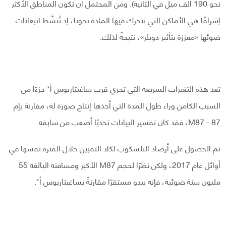
نحو 190 ألف ميل في الثانية). ومن المحتمل أن تكون المناطق الأكثر
إشراقًا هي الأماكن التي تتحرك فيها المادة نحونا، إذ تُنشَّط انبعاثات
ضوئها «معززة بتأثير دوبلر»، نتيجةً لذلك.
تعد هذه التغيرات السريعة التي تجري قرب ساغيتاريوس أ* جزءًا من
السبب الكامن وراء طول المدة التي أخذها إنتاج صورة له، مقارنة بإم
87 - M87، فقد كان تفسير البيانات تحديًا أصعب من سابقه.
تم الحصول على أرصاد التلسكوب لكلا الثقبين خلال الفترة نفسها في
أوائل عام 2017، ولكن نظرًا لحجم M87 الأكبر ومسافته البالغة 55
مليون سنة ضوئية، فإنه يبدو مستقرًا مقارنةً بساغيتاريوس أ*.