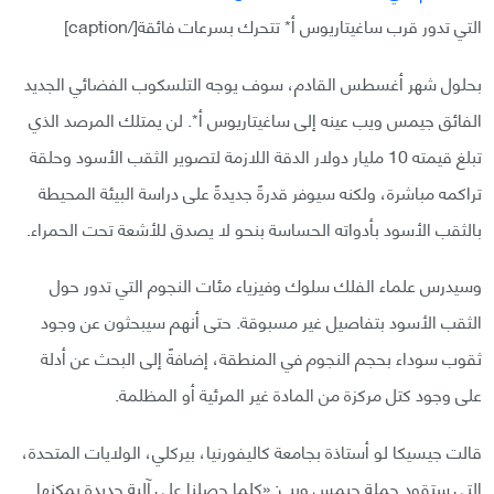
التي تدور قرب ساغيتاريوس أ* تتحرك بسرعات فائقة[/caption]
بحلول شهر أغسطس القادم، سوف يوجه التلسكوب الفضائي الجديد
الفائق جيمس ويب عينه إلى ساغيتاريوس أ*. لن يمتلك المرصد الذي
تبلغ قيمته 10 مليار دولار الدقة اللازمة لتصوير الثقب الأسود وحلقة
تراكمه مباشرة، ولكنه سيوفر قدرةً جديدةً على دراسة البيئة المحيطة
بالثقب الأسود بأدواته الحساسة بنحو لا يصدق للأشعة تحت الحمراء.
وسيدرس علماء الفلك سلوك وفيزياء مئات النجوم التي تدور حول
الثقب الأسود بتفاصيل غير مسبوقة. حتى أنهم سيبحثون عن وجود
ثقوب سوداء بحجم النجوم في المنطقة، إضافةً إلى البحث عن أدلة
على وجود كتل مركزة من المادة غير المرئية أو المظلمة.
قالت جيسيكا لو أستاذة بجامعة كاليفورنيا، بيركلي، الولايات المتحدة،
التي ستقود حملة جيمس ويب: «كلما حصلنا على آلية جديدة يمكنها