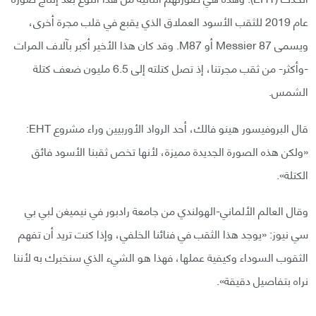
عام 2019 للثقب الأسود العملاق الذي يقبع في قلب مجرة أخرى،
ويسمى Messier 87 أو M87. وقد كان هذا الأخير أكبر بآلاف المرات
-وأكثر- من ثقب مجرتنا، إذ تصل كتلته إلى 6.5 مليون ضعف كتلة
الشمس.
قال البروفيسور هينو فالك، أحد الرواد الأوربيين وراء مشروع EHT:
«ولكن هذه الصورة الجديدة مميزة، لأنها تخص ثقبنا الأسود فائق
الكتلة».
وقال العالم الألماني-الهولندي من جامعة رادبور في نيميغن لبي بي
سي نيوز: «يوجد هذا الثقب في فنائنا الخلفي، وإذا كنت تريد أن تفهم
الثقوب السوداء وكيفية عملها، فهذا هو الشيء الذي سنخبرك به لأننا
نراه بتفاصيل دقيقة».