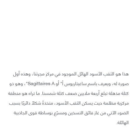
هذا هو الثقب الأسود الهائل الموجود في مركز مجرتنا، وهذه أول
صورة له، ويعرف باسم ساغيتاريوس أ* أو Sagittaires A*، وهو ذو
كتلة مذهلة تبلغ أربعة ملايين ضعف كتلة شمسنا. ما تراه هو منطقة
مركزية مظلمة حيث يسكن الثقب الأسود، متخذةً شكلًا دائريًا بسبب
الضوء الآتي من غاز فائق التسخين ومسرّع بوساطة قوى الجاذبية
الهائلة.