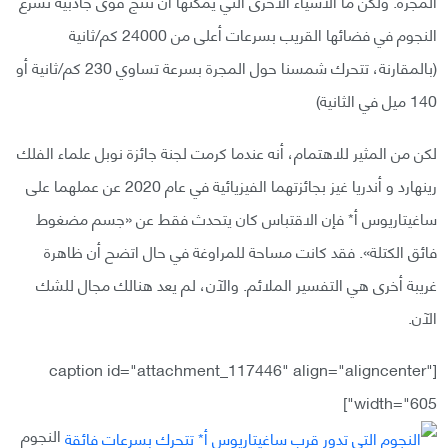
المجرة. ولكن ما الأشياء الأخرى التي يمكنها أن تنتج قوى جاذبية تسرّع
النجوم في فضائها القريب بسرعات أعلى من 24000 كم/ثانية
(بالمقارنة، تتحرك شمسنا حول المجرة بسرعة تساوي 230 كم/ثانية أو
140 ميل في الثانية)
لكن من المثير للاهتمام، أنه عندما كرمت لجنة جائزة نوبل علماء الفلك
رينهارد و أندريا غيز بجائزتهما الفيزيائية في عام 2020 عن عملهما على
ساغيتاريوس أ* فإن الاقتباس كان يتحدث فقط عن «جسم مضغوط
فائق الكتلة». فقد كانت مساحة للمراوغة في حال اتضح أن ظاهرة
غريبة أخرى هي التفسير الملائم. والآن، لم يعد هنالك مجال للشك
الآن.
[caption id="attachment_117446" align="aligncenter"
width="605"]
النجوم