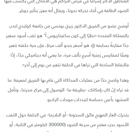
المناطق الأكثر إشراقًا في قرص التراكم هي الأماكن التي يكتسب فيها
الضوء الطاقة في أثناء تحركه نحونا، ويقال أنه معزز بتأثير دوبلر.
أوضح عضو من الفريق الدكتور زيري يونسي من جامعة كوليدج لندن
بالمملكة المتحدة «نظرًا إلى كون ساغيتاريوس أ* هو ثقب أسود صغير
جدًا مقارنةً بسابقه (إذ هو أصغر بنحو ألف مرة)، فإن بنية حلقته تتغير
وفقًا لمقاييس زمنية أسرع بألف مرة، ما يعني أنه ديناميكي جدًا، إذًا
فالنقاط الساخنة التي تراها في الحلقة تتغير من يوم إلى آخر».
وهذا واضح جدًا من عمليات المحاكاة التي قام بها الفريق لمعرفة: ما
قد تراه إنْ كان بإمكانك -بطريقة ما- الوصول إلى مركز مجرتنا، وتأمل
المشهد بأعين حساسة لترددات موجات الراديو.
يتحرك الغاز المهيج فائق السخونة -أو البلازما- في الحلقة حول الثقب
الأسود بجزء معتبرٍ من سرعة الضوء (300000 كيلومتر في الثانية، أو