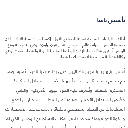
تأسيس ناسا
أطلقت الولايات المتحدة قمرها الصناعي الأول «إكسبلورر 1» سنة 1958، الذي
صممه الجيش بإشراف عالم الصواريخ «فيرنر فون براون»، وفي العام ذاته وقع
الرئيس آيزنهاور قرارًا بإنشاء الإدارة الوطنية للملاحة الجوية والفضاء «ناسا»، وهي
وكالة فدرالية مخصصة لاستكشاف الفضاء.
أسس آيزنهاور برنامجين فضائيين آخرين يختصان بالناحية الأمنية ليعملا
مع برنامج ناسا جنبًا إلى جنب، أولهما خُصِّص لاستغلال الإمكانية
العسكرية للفضاء، وتُشرف عليه القوة الجوية الأمريكية، والثاني
خُصِّص لاستغلال الأقمار الصناعية في المجال الاستخباراتي لجمع
المعلومات عن الاتحاد السوفييتي وحلفائه، وتُشرف عليه الاستخبارات
والقوة الجوية ومنظمة جديدة هي مكتب الاستطلاع الوطني، الذي لم
يُكشف وجوده حتى التسعينيات، وأُطلق على البرنامج الاسم الرمزي