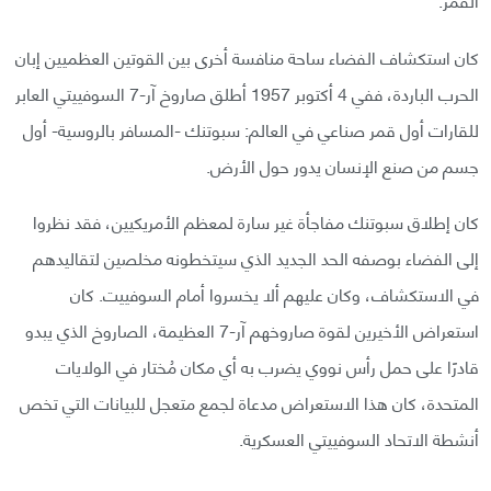
كان استكشاف الفضاء ساحة منافسة أخرى بين القوتين العظميين إبان
الحرب الباردة، ففي 4 أكتوبر 1957 أطلق صاروخ آر-7 السوفييتي العابر
للقارات أول قمر صناعي في العالم: سبوتنك -المسافر بالروسية- أول
جسم من صنع الإنسان يدور حول الأرض.
كان إطلاق سبوتنك مفاجأة غير سارة لمعظم الأمريكيين، فقد نظروا
إلى الفضاء بوصفه الحد الجديد الذي سيتخطونه مخلصين لتقاليدهم
في الاستكشاف، وكان عليهم ألا يخسروا أمام السوفييت. كان
استعراض الأخيرين لقوة صاروخهم آر-7 العظيمة، الصاروخ الذي يبدو
قادرًا على حمل رأس نووي يضرب به أي مكان مُختار في الولايات
المتحدة، كان هذا الاستعراض مدعاة لجمع متعجل للبيانات التي تخص
أنشطة الاتحاد السوفييتي العسكرية.