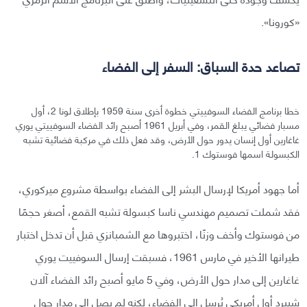
«كورونا».
تصاعد حدة السباق: السفر إلى الفضاء
خطا برنامج الفضاء السوفييتي خطوة أخرى سنة 1959 بإطلاق لونا 2، أول
مسبار فضائي يبلغ القمر، وفي أبريل 1961 أصبح رائد الفضاء السوفييتي يوري
غاغارين أول إنسان يدور حول الأرض، وقد فعل ذلك في مركبة فضائية تشبه
الكبسولة اسمها فوستوك 1.
أما جهود أمريكا لإرسال البشر إلى الفضاء بواسطة مشروع ميركوري،
فقد شملت تصميم مهندسي ناسا كبسولة تشبه القمع، أصغر حجمًا
من فوستوك وأخف وزنًا، اختبروها مع الشمبانزي قبل أن تدخل اختبار
طيرانها الأخير في مارس 1961، فسبقت إرسال السوفييت يوري
غاغارين إلى مدار حول الأرض، وفي 5 مايو أصبح رائد الفضاء آلان
شيبرد أول أمريكي يُرسل إلى الفضاء، لكنه لم يصل إلى مدار حول