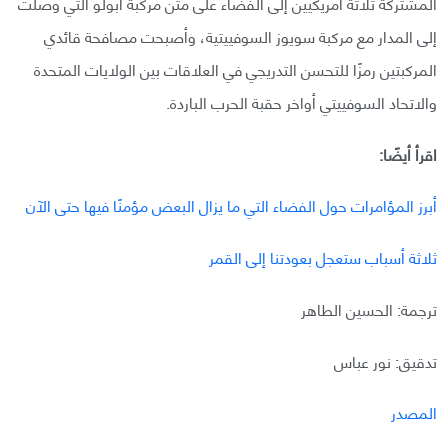
المشتركة ثلاثة أمريكيين إلى الفضاء على متن مركبة أبولو التي وصلت
إلى المدار مع مركبة سويوز السوفييتية، وأصبحت مصافحة قائدي
المركبتين رمزًا للتحسن التدريجي في العلاقات بين الولايات المتحدة
والاتحاد السوفييتي أواخر حقبة الحرب الباردة.
اقرأ أيضًا:
أبرز المؤامرات حول الفضاء التي ما يزال البعض مؤمنًا فيها حتى الآن
ثلاثة أسباب ستعجل بعودتنا إلى القمر
ترجمة: الحسين الطاهر
تدقيق: نور عباس
المصدر