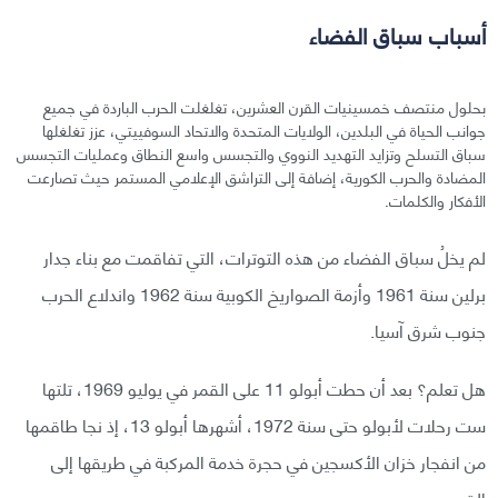
أسباب سباق الفضاء
بحلول منتصف خمسينيات القرن العشرين، تغلغلت الحرب الباردة في جميع
جوانب الحياة في البلدين، الولايات المتحدة والاتحاد السوفييتي، عزز تغلغلها
سباق التسلح وتزايد التهديد النووي والتجسس واسع النطاق وعمليات التجسس
المضادة والحرب الكورية، إضافة إلى التراشق الإعلامي المستمر حيث تصارعت
الأفكار والكلمات.
لم يخلُ سباق الفضاء من هذه التوترات، التي تفاقمت مع بناء جدار
برلين سنة 1961 وأزمة الصواريخ الكوبية سنة 1962 واندلاع الحرب
جنوب شرق آسيا.
هل تعلم؟ بعد أن حطت أبولو 11 على القمر في يوليو 1969، تلتها
ست رحلات لأبولو حتى سنة 1972، أشهرها أبولو 13، إذ نجا طاقمها
من انفجار خزان الأكسجين في حجرة خدمة المركبة في طريقها إلى
القمر.