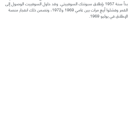
بدأ سنة 1957 بإطلاق سبوتنك السوفييتي. وقد حاول السوفييت الوصول إلى
القمر وفشلوا أربع مرات بين عامي 1969 و1972، وتضمن ذلك انفجار منصة
الإطلاق في يوليو 1969.