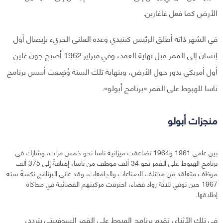
الأرض كما فعل غاغارين.
في الشهر ذاته أطلق الرئيس كينيدي وعده العلني الجريء بإيصال أول
إنسان إلى القمر قبل نهاية العقد، وفي فبراير 1962 أصبح جون غلين
أول أمريكي يدور حول الأرض، وبنهاية تلك السنة وُضِعت أسس برنامج
ناسا للهبوط على القمر «برنامج أبولو».
منجزات أبولو
بين عامي 1961 و1964 تضاعفت ميزانية ناسا نحو خمس مرات، وشارك في
برنامج الهبوط على القمر نحو 34 ألف موظف من ناسا، إضافةً إلى 375 ألف
موظف متعاقد من مختلف الصناعات والجامعات، وقد عانى البرنامج نكسةً سنة
1967 حين توفي ثلاثة رواد فضاء، احترقت مركبتهم الفضائية في محاكاة
إطلاقها.
في تلك الأثناء، تقدم برنامج الهبوط على القمر السوفييتي بتردد،