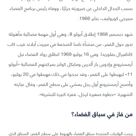
بسبب الجدال الداخلي عن ضرورته جزئيًا، ووفاة رئيس برنامج الفضاء
سيرجي كوروليف، يناير 1966.
شهد ديسمبر 1968 إطلاق أبولو 8، وهي أول مهمة فضائية مأهولة
تدور حول القمر، من منشأة ناسا الضخمة في ميريت آيلاند قرب كاب
كانافيرال بفلوريدا. وفي 16 يوليو 1969 انطلق رواد الفضاء نيل
آرمسترونغ وإدوين باز آلدرين ومايكل كولنز بمركبتهم الفضائية «أبولو
11» ليهبطوا على القمر، وقد نجحوا في ذلك فهبطوا في 20 يوليو،
وأصبح آرمسترونغ أول رجل يمشي على سطح القمر، وقال عبارته
الشهيرة: «خطوة صغيرة لرجل، قفزة كبيرة للبشرية».
من فاز في سباق الفضاء؟
ربحت الولايات المتحدة سباق الفضاء بالهبوط على سطح القمر، السباق الذي