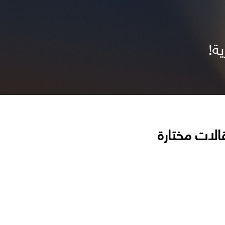
ة!
الات مختارة