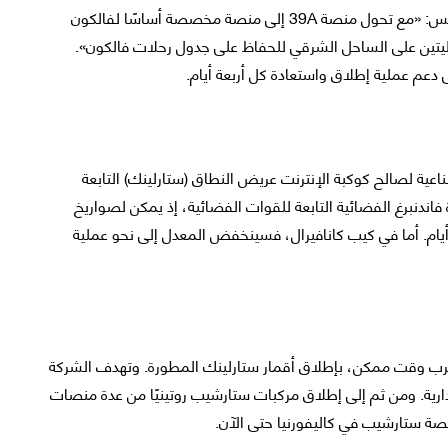
قال كيكو دونتشيف، نائب رئيس الإطلاق في سبيس إكس: «مع تحول منصة 39A إلى منصة مخصصة أساسًا لفالكون
يتين على الساحل الشرقي للحفاظ على جدول رحلات فالكون».
 دعم عملية إطلاق واستعادة كل أربعة أيام.
ة لصالح كوكبة الإنترنت عريض النطاق (ستارلينك) التابعة
اندنبرغ الفضائية التابعة للقوات الفضائية، إذ يمكن لصواريخ
ربعة أيام. أما في كيب كانافيرال، فسينخفض المعدل إلى نحو عملية
ب وقت ممكن، بإطلاق أقمار ستارلينك المطورة. وتهدف الشركة
دارية. ومن ثم إلى إطلاق مركبات ستارشيب روتينيًا من عدة منصات
ة ستارشيب في كاليفورنيا حتى الآن.