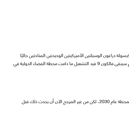
لى الأقل ليس في أي وقت قريب. يُعد فالكون 9 وكبسولة دراغون الوسيلتين الأميركيتين الوحيدتين المتاحتين حاليًا
لنقل رواد الفضاء من وإلى محطة الفضاء الدولية. من ثم سيبقى فالكون 9 قيد التشغيل ما دامت محطة الفضاء الدولية في
جدير بالذكر أنه كان من المستهدف سابقًا إنهاء تشغيل المحطة عام 2030، لكن من غير المرجح الآن أن يحدث ذلك قبل