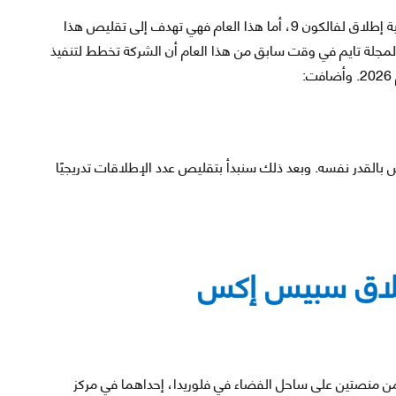
نفذت سبيس إكس العام الماضي ما مجموعه 165 عملية إطلاق لفالكون 9، أما هذا العام فهي تهدف إلى تقليص هذا
لة تايم في وقت سابق من هذا العام أن الشركة تخطط لتنفيذ
 بالقدر نفسه. وبعد ذلك سنبدأ بتقليص عدد الإطلاقات تدريجيًا
لاق سبيس إكس
 فالكون 9 بوتيرة منتظمة من منصتين على ساحل الفضاء في فلوريدا، إحداهما في مركز