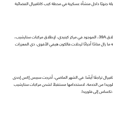
ليلة جنوبًا داخل منشأة عسكرية في محطة كيب كانافيرال الفضائية
لكن حاليًا، تعمل سبيس إكس على تخصيص مجمع الإطلاق 39A، الموجود في مركز كينيدي، لإطلاق مركبات ستارشيب،
جه من دورة عمليات إطلاق فالكون 9، مع أنه ما زال متاحًا أحيانًا لرحلات فالكون هيفي الأقوى، ذي المعززات
40 الموجود في كيب كانافيرال تراجعًا أيضًا. في الشهر الماضي، أخرجت سبيس إكس إحدى
 فلوريدا من الخدمة، لاستخدامها مستقبلًا لشحن مركبات ستارشيب
كساس إلى فلوريدا.