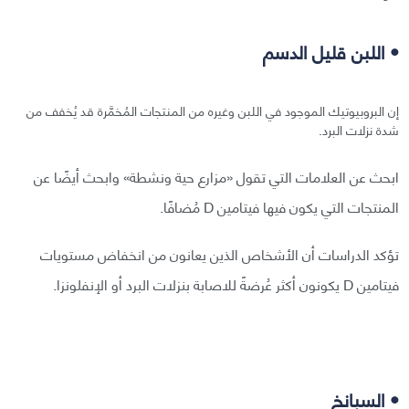
• اللبن قليل الدسم
إن البروبيوتيك الموجود في اللبن وغيره من المنتجات المُخمَّرة قد يُخفف من
شدة نزلات البرد.
ابحث عن العلامات التي تقول «مزارع حية ونشطة» وابحث أيضًا عن
المنتجات التي يكون فيها فيتامين D مُضافًا.
تؤكد الدراسات أن الأشخاص الذين يعانون من انخفاض مستويات
فيتامين D يكونون أكثر عُرضةً للاصابة بنزلات البرد أو الإنفلونزا.
• السبانخ