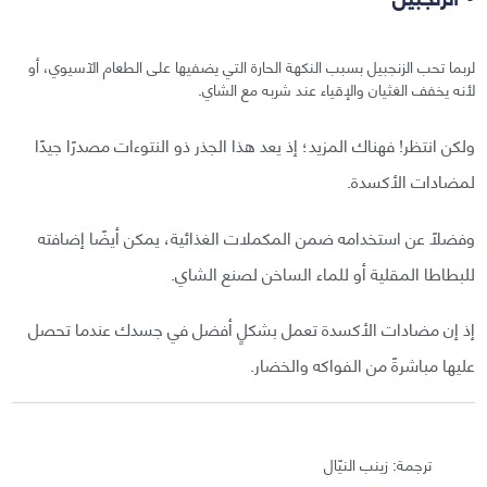
لربما تحب الزنجبيل بسبب النكهة الحارة التي يضفيها على الطعام الآسيوي، أو
لأنه يخفف الغثيان والإقياء عند شربه مع الشاي.
ولكن انتظر! فهناك المزيد؛ إذ يعد هذا الجذر ذو النتوءات مصدرًا جيدًا
لمضادات الأكسدة.
وفضلًا عن استخدامه ضمن المكملات الغذائية، يمكن أيضًا إضافته
للبطاطا المقلية أو للماء الساخن لصنع الشاي.
إذ إن مضادات الأكسدة تعمل بشكلٍ أفضل في جسدك عندما تحصل
عليها مباشرةً من الفواكه والخضار.
ترجمة: زينب النيّال