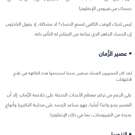
جسدك من فيروس الإنفلونزا.
ليس لديك الوقت الكافي لصنع الحساء؟ لا مشكلة، إذ يقول الباحثون
إن الحساء الجاهز الذي تبتاعه من المتاجر له التأثير ذاته.
• عصير الرُّمان
لقد كان المصريون القدماء محقين عندما استخدموا هذه الفاكهة في علاج
الالتهابات.
على الرغم من تركيز معظم الأبحاث الحديثة على خلاصة الرُّمان، إلا أن
العصير يبدو واعدًا أيضًا، فهو يساعد الجسد على محاربة البكتيريا وأنواع
عديدة من الفيروسات، بما في ذلك الإنفلونزا.
• الزنجبيل