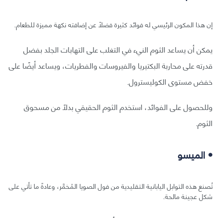
إن هذا المكون الرئيسي له فوائد كثيرة فضلًا عن إضافته نكهة مميزة للطعام.
يمكن أن يساعد الثوم النيء في التغلب على التهابات الجلد بفضل
قدرته على محاربة البكتيريا والفيروسات والفطريات، ويساعد أيضًا على
خفض مستوى الكوليسترول.
وللحصول على الفوائد، استخدم الثوم الحقيقي بدلًا من مسحوق
الثوم.
• الميسو
تُصنع هذه التوابل اليابانية التقليدية من فول الصويا المُخمَّر، وعادةً ما تأتي على
شكل عجينة مالحة.