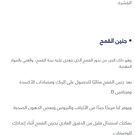
القشرة.
• جنين القمح
وهو ذلك الجزء من بذور القمح الذي تتغذى عليه نبتة القمح، والغني بالمواد
المغذية.
يعد جنين القمح مثاليًا للحصول على الزنك ومضادات الأكسدة
وفيتامين B.
ويوفر لنا مزيجًا جيدًا من الألياف والبروتين وبعض الدهون الصحية.
يمكنك استبدال قليل من الدقيق العادي بجنين القمح أثناء إعدادك
للوصفات.