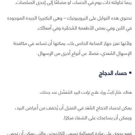
ربما تناولته ذات يوم في الحساء، أو مضافًا إلى إحدى الصلصات.
تحتوي هذه التوابل على البروبيوتيك – وهي البكتيريا الجيدة الموجودة
في اللبن وفي بعض الأطعمة المُخمَّرة وفي أمعائك.
ولأنها تعزز جهاز المناعة الخاص بك، يمكنها أن تساعد في مكافحة
الإسهال المُعدي، فضلًا عن أنواع أخرى من الإسهال.
• حساء الدجاج
هناك علمٌ ثابتٌ وراء علاج نزلات البرد المُفضَّل عند جدتك.
يمكن لحساء الدجاج المُعَد في المنزل أن يُخفف من أعراض البرد،
ويمكن أن يساعدك على الشفاء مبكرًا.
فهو يحوي على مادة كيميائية تسمى الكارنوزين والتي يمكن أن تحمي