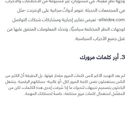
وجهة نظرٍ معينة، في مستوياتٍ غير مسبوقة من الاختلافات والأحزاب
في المجتمعات الحديثة. تتوفر أدواتٌ مجانية على الإنترنت -مثل
allsides.com- تعرض تقارير إخبارية ومشاركات شبكات التواصل
لوجهات النظر المختلفة سياسيًّا، وتحدّد المعلومات المتفق عليها من
قبل جميع الأحزاب السياسية.
3. أدِر كلمات مرورك
لم يعد التهديد الأكبر لأمن كلمات المرور مقدار قوتها، بل الحقيقة أنّ الكثير من
الناس يستعملون نفس كلمة المرور لكل -أو غالبية- حساباتهم الرقمية. ينشغل
الباحثون بتصميم تنبيهات لتخبرك ما إذا سُرقت إحدى هذه الكلمات، لكن من
المفضّل استعمال كلمات مرورٍ مختلفة، خاصةً لحساباتك المهمة.