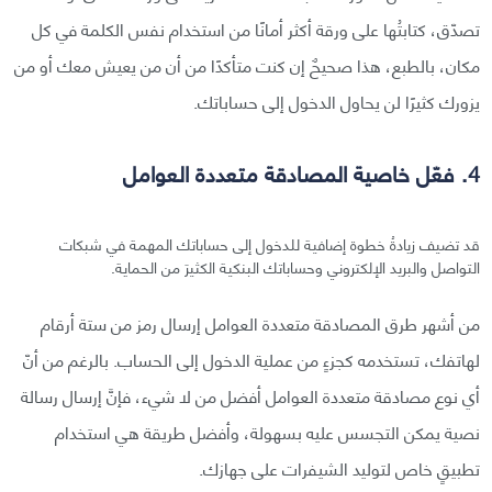
تصدّق، كتابتُها على ورقة أكثر أمانًا من استخدام نفس الكلمة في كل
مكان، بالطبع، هذا صحيحٌ إن كنت متأكدًا من أن من يعيش معك أو من
يزورك كثيرًا لن يحاول الدخول إلى حساباتك.
4. فعّل خاصية المصادقة متعددة العوامل
قد تضيف زيادةُ خطوة إضافية للدخول إلى حساباتك المهمة في شبكات
التواصل والبريد الإلكتروني وحساباتك البنكية الكثيرَ من الحماية.
من أشهر طرق المصادقة متعددة العوامل إرسال رمز من ستة أرقام
لهاتفك، تستخدمه كجزءٍ من عملية الدخول إلى الحساب. بالرغم من أنّ
أي نوع مصادقة متعددة العوامل أفضل من لا شيء، فإنَّ إرسال رسالة
نصية يمكن التجسس عليه بسهولة، وأفضل طريقة هي استخدام
تطبيقٍ خاص لتوليد الشيفرات على جهازك.