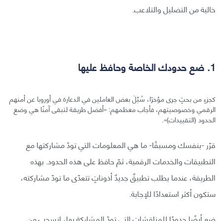
خالية من التضليل والتلاعب.
1. ضع حدودك الخاصة وحافظ عليها
كجزءٍ من بحثٍ جرى مؤخرًا، سُئِلَ بعض العاملين في الدعارة في أوروبا عن أمنهم
الرقمي وخصوصيتهم، فأجاب معظمهم: «أفضل طريقة لتبقى آمنًا هي وضع
الحدود (التقييدات)».
قرّر -بنفسك ومسبقًا- ما هي المعلومات التي تودّ مشاركتها مع
التطبيقات والخدمات الرقمية، ثمّ حافظ على هذه الحدود. بهذه
الطريقة، عندما يطلب تطبيقٌ جديدٌ أذوناتٍ تتعدّى ما تودّ مشاركته،
ستكون أكثر استعدادًا للإجابة.
ضع أيضًا حدودًا للمناقشات التي تودّ المشاركة بها، انسحب من