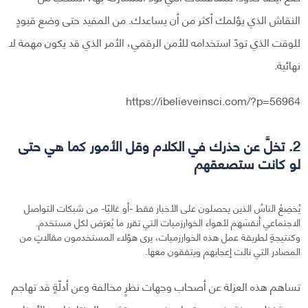
النقاش الذي يؤلمك أكثر من أن يساعدك. من المفيد حتى وضع قيودٍ
للوقت الذي تودّ استخدامه للأمن الرقمي، الأمر الذي قد يكون مهمة لا
نهائية.
https://ibelieveinsci.com/?p=56964
2. تخلَّ عن حذرك في الكلام وقل الأمور كما هي حتى
لو كانت ستصعقهم
يُخضِعُ الناسُ الذين يحصلون على الأخبار فقط -أو غالبًا- من شبكات التواصل
الاجتماعي أنفسَهم لأهواء الخوارزميات التي تقرر ما يُعرَض لكل مستخدم.
وكنتيجةٍ لطريقة عمل هذه الخوارزميات، يرى هؤلاء المستخدمون مقالاتٍ من
المصادر التي نالت إعجابهم ويتفقون معها.
تساهم هذه العزلة عن أصحاب وجهات نظرٍ مخالفة وعن أدلّةٍ قد تهاجم