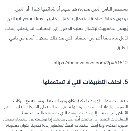
يستطيع الناس الذين يغيرون هواتفهم أو شرائحها كثيرًا، أو الذين
يريدون حماية إضافية استعمالَ (القفل المادي - physical key) الذي
يُوصَل بحاسوبك لإكمال عملية الدخول إلى الحساب. قد يتطلب إعداده
لأول مرة وقتًا أكثر من المعتاد، لكن بعد ذلك سيكون أسرع من باقي
الطرق.
https://ibelieveinsci.com/?p=51512
5. احذف التطبيقات التي لا تستعملها
تتعقب تطبيقات الهواتف الذكية مكان وجودك بدقة، وتشاركه مع شركات
التسويق والإعلانات. مجرد وجود الهاتف في جيبك يعطي الشركات معلومات عن
الأماكن التي تذهب إليها، كمية الوقت الذي تقضيه هناك، وقد تعطي
المعلومات التقنية عن هاتفك أدلّة على هويتك. إذا توقفت عن استخدام تطبيق
معين، احذفه، وإذا أردت استخدامه لاحقًا تستطيع إعادة تحميله بثوانٍ معدودة،
وحتى ذلك الوقت، لن يستطيع التطبيق تعقبك في العالم الرقمي والحقيقي.