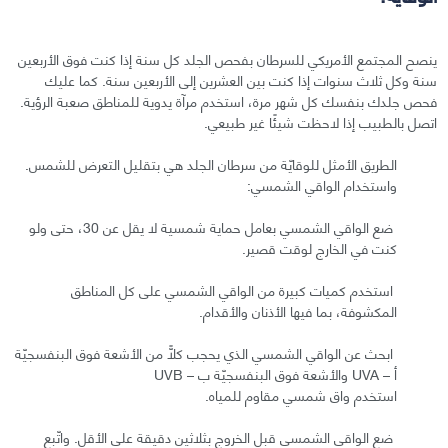
ينصح المجتمع الأمريكي للسرطان بفحص الجلد كل سنة إذا كنت فوق الأربعين
سنة وكل ثلاث سنوات إذا كنت بين العشرين إلى الأربعين سنة. كما عليك
فحص جلدك بنفسك كل شهر مرة، استخدم مرآة يدوية للمناطق صعبة الرؤية.
اتصل بالطبيب إذا لاحظت شيئًا غير طبيعي.
الطريق الأمثل للوقايّة من سرطان الجلد هي بتقليل التعرض للشمس.
واستخدام الواقي الشمسي:
ضع الواقي الشمسي بعامل حماية شمسية لا يقل عن 30، حتى ولو
كنت في الخارج لوقت قصير.
استخدم كميات كبيرة من الواقي الشمسي على كل المناطق
المكشوفة، بما فيها الأذنان والأقدام.
ابحث عن الواقي الشمسي الذي يحجب كلًّا من الأشعة فوق البنفسجيّة
أ – UVA والأشعة فوق البنفسجيّة ب – UVB
استخدم واق شمسي مقاوم للمياه.
ضع الواقي الشمسي قبل الخروج بثلاثين دقيقة على الأقل. واتّبع