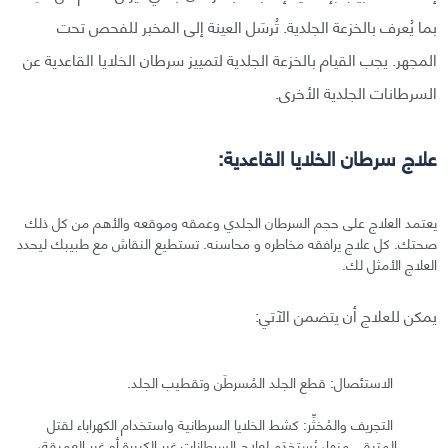
بما يُعرف بالخزعة الجلدية. تُرسَل العينة إلى المخبر للفحص تحت
المجهر. يجب القيام بالخزعة الجلدية لتمييز سرطان الخلايا القاعدية عن
السرطانات الجلدية الأخرى.
علاج سرطان الخلايا القاعدية:
يعتمد العلاج على حجم السرطان الجلدي وعمقه وموقعه والأهم من كل ذلك
صحتك. كل علاج يرافقه مخاطره و محاسنه. تستطيع النقاش مع طبيبك ليحدد
العلاج الأمثل لك.
يمكن للعلاج أن يتضمن الآتي:
الاستئصال: قطع الجلد المُسرطَن وتقطيب الجلد.
التجريف والمُخثِّر: كشط الخلايا السرطانية واستخدام الكهراباء لقتل
المتبقي منها، يُستخدَم لعلاج السرطانات غير الكبيرة أو غير العميقة،