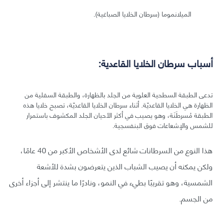
الميلانموما (سرطان الخلايا الصباغية).
أسباب سرطان الخلايا القاعدية:
تدعى الطبقة السطحية العلوية من الجلد بالظهارة، والطبقة السفلية من
الظهارة هي الخلايا القاعديّة. أثناء سرطان الخلايا القاعديّة، تصبح خلايا هذه
الطبقة مُسرطَنَة، وهو يصيب في أكثر الأحيان الجلد المكشوف باستمرار
للشمس والإشعاعات فوق البنفسجية.
هذا النوع من السرطانات شائع لدى الأشخاص الأكبر من 40 عامًا،
ولكن يمكنه أن يصيب الشباب الذين يتعرضون بشدة للأشعة
الشمسية، وهو تقريبًا بطيء في النمو، ونادرًا ما ينتشر إلى أجزاء أخرى
من الجسم.