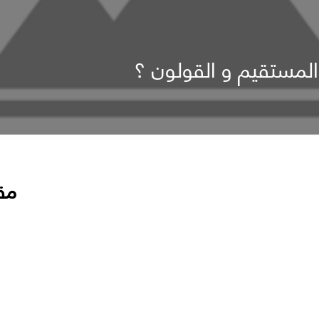
مستقيم و القولون ؟
مق