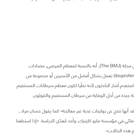
يبين فريق الباحثين في دراستهم المنشورة هذا الشهر في مجلة (The BMJ), أنه بالنسبة لمعظم المرضى, مضادات
الالتهاب غير الستيرويدية اللاإسبرينية (مثل الإبوبروفين-ibuprofen) تعمل بشكل أفضل من الأسبرين أو مجموعة من
لمتقدم.أشار الباحثون لأنه نظًرا لكون معظم سرطانات المستقيم
لة جيدة من أجل الوقاية من سرطان المستقيم والقولون.
عتقد أنها تنتج عن بوليبات غدية غير معالجة» كما يقول حسان مراد ,
ائي في مؤسسة مايو كلينيك, وأحد مُعدّي الدراسة. «إذا استطعنا
 هذه الحالات».