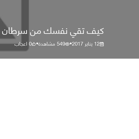
كيف تقي نفسك من سرطان ال
12 يناير 2017
549
مشاهدة
0
اعجاب
•
•