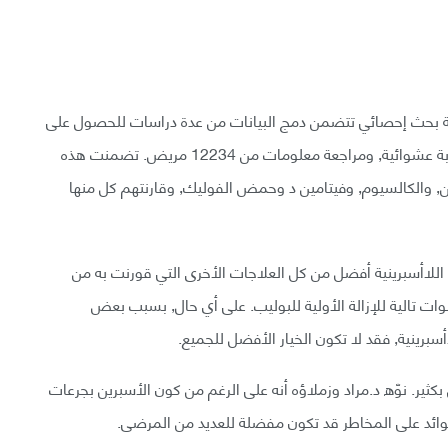
ا بعديًا (meta-analysis) (وهي طريقة بحث إحصائي تتضمن دمج البيانات من عدة دراسات للحصول على
ملاحظة وحيدة مؤكدة) لبيانات تجارب سريرية من 15 تجربة عشوائية, ومراجعة معلومات من 12234 مريض. تضمنت هذه
ين, والكالسيوم, وفيتامين د وحمض الفوليك, وقارنتهم كل منها
ة اللاأسبرينية أفضل من كل العلاجات الأخرى التي قورنت به من
وقاية من نكس البوليبات الغدية على مدى 3-5 سنوات تالية للإزالة الأولية للبوليب. على أي حال, بسبب بعض
سبرينية, فقد لا تكون الخيار الأفضل للجميع.
بكثير. نوّه د.مراد وزملاؤه أنه على الرغم من كون الأسبرين بجرعات
وائد على المخاطر قد تكون مفضلة للعديد من المرضى.