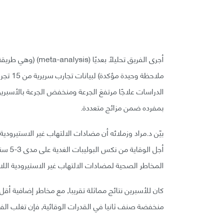
أجرى الفريق تحليلً
الدراسات علاجًا مرتفعَ الجرعة ومنخفض الجرعة بالأسبر
بمفرده ضمن مزائج متعددة.
بيّن د.مراد وزملائه أن مضادات الالتهاب غير الاستيرودي
أجل ال
المخاطر الصحية لمضادات الالتهاب غير الاستيرودية اللاأ
كان للأسبرين نتائج مماثلة تقريبا, مع مخاطر إضافية أقل 
منخفضة صنف ثانيا في القدرات الوقائية, فإن تغلب الف