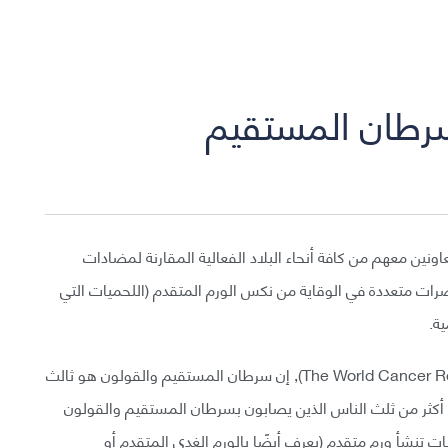
طان المستقيم
ونين معهم من كافة أنحاء البلاد الفعالية المقارنة لمضادات
(NSAIDs), الأسبرين ومستحضرات متعددة في الوقاية من نكس الورم المتقدم (اللحميات التي
ة.
وفقا لمؤسسة بحوث السرطان العالمية (The World Cancer Research Fun), إن سرطان المستقيم والقولون هو ثالث
ة, أكثر من ثلث الناس الذين يصابون بسرطان المستقيم والقولون
نشأ ورم متقدم (يعرف أيضًا بالورم الغدي المتقدم أو